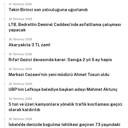
31 Temmuz 2026
Tekin Birinci son yolculuğuna uğurlandı
30 Temmuz 2026
LTB, Bedrettin Demirel Caddesi’nde asfaltlama çalışması
yapacak
30 Temmuz 2026
Akaryakıta 3 TL zam!
30 Temmuz 2026
Rıfat Gezici davasında karar: Sanığa 2 yıl 6 ay hapis
30 Temmuz 2026
Merkezi Cezaevi’nin yeni müdürü Ahmet Tosun oldu
30 Temmuz 2026
UBP’nin Lefkoşa belediye başkan adayı Mehmet Aktunç
30 Temmuz 2026
5 ton ve üzeri kamyonlara yönelik trafik kısıtlaması geçici
olarak kaldırıldı
30 Temmuz 2026
İskele’de denizde boğulma tehlikesi geçiren 73 yaşındaki