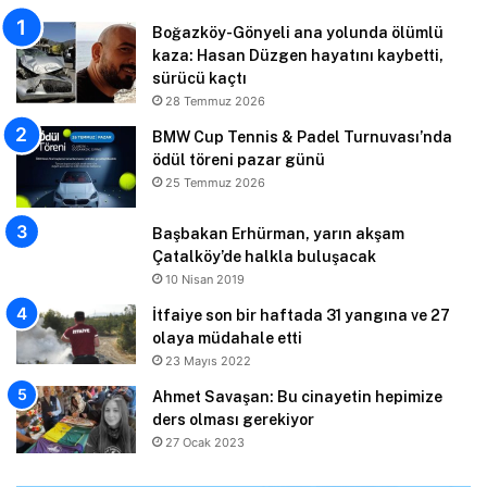
Boğazköy-Gönyeli ana yolunda ölümlü
kaza: Hasan Düzgen hayatını kaybetti,
sürücü kaçtı
28 Temmuz 2026
BMW Cup Tennis & Padel Turnuvası’nda
ödül töreni pazar günü
25 Temmuz 2026
Başbakan Erhürman, yarın akşam
Çatalköy’de halkla buluşacak
10 Nisan 2019
İtfaiye son bir haftada 31 yangına ve 27
olaya müdahale etti
23 Mayıs 2022
Ahmet Savaşan: Bu cinayetin hepimize
ders olması gerekiyor
27 Ocak 2023