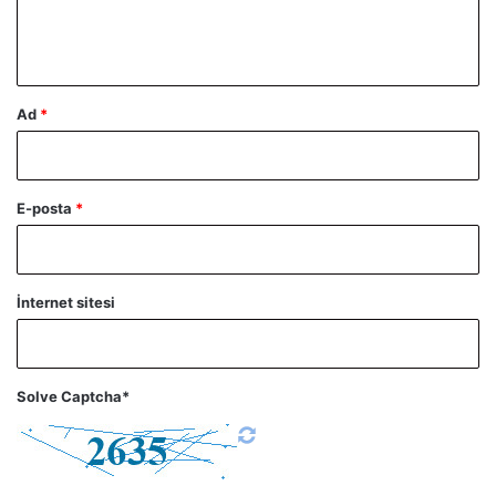
m
*
Ad
*
E-posta
*
İnternet sitesi
Solve Captcha*