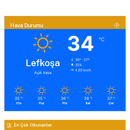
Hava Durumu
34
℃
Lefkoşa
35º - 27º
32%
4.85 km/h
Açık hava
35
35
36
36
37
℃
℃
℃
℃
℃
Cts
Paz
Pts
Sal
Çar
En Çok Okunanlar