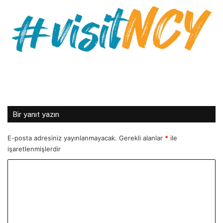
Bir yanıt yazın
E-posta adresiniz yayınlanmayacak.
Gerekli alanlar
*
ile
işaretlenmişlerdir
Y
o
r
u