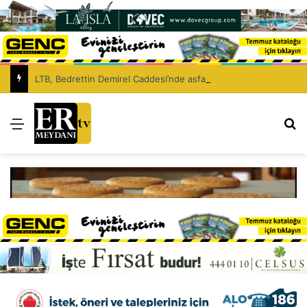
LTB, Bedrettin Demirel Caddesi’nde asfaltlama çalışması yapacak
Menü
Ar