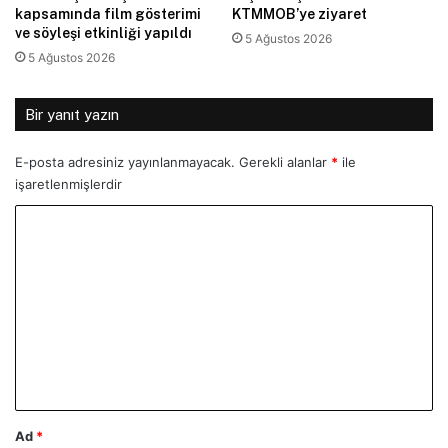
kapsamında film gösterimi
KTMMOB’ye ziyaret
ve söyleşi etkinliği yapıldı
5 Ağustos 2026
5 Ağustos 2026
Bir yanıt yazın
E-posta adresiniz yayınlanmayacak.
Gerekli alanlar
*
ile
işaretlenmişlerdir
Y
o
r
u
m
*
Ad
*