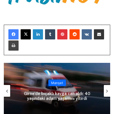
LinkedIn
Tumblr
Pinterest
Reddit
VKontakte
E-Posta ile paylaş
Yazdır
Manşet
Girne’de bıçaklı kavga can aldı: 40
yaşındaki adam yaşamını yitirdi