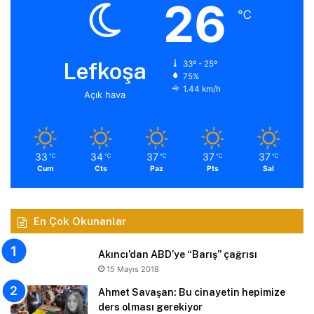
26
℃
Lefkoşa
33º - 25º
75%
1.44 km/h
Açık hava
33
34
37
37
37
℃
℃
℃
℃
℃
Cum
Cts
Paz
Pts
Sal
En Çok Okunanlar
Akıncı’dan ABD’ye “Barış” çağrısı
15 Mayıs 2018
Ahmet Savaşan: Bu cinayetin hepimize
ders olması gerekiyor