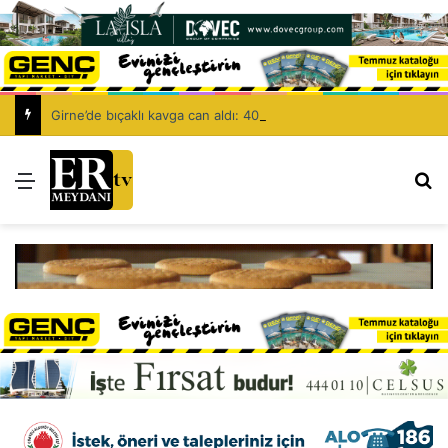
Girne’de bıçaklı kavga can aldı: 40 yaşındaki adam yaşamını yitirdi
Menü
Ar