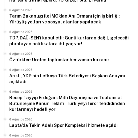
Haftalık trafik raporu: 73 kaza, 1 ölü, 21 yaralı
6 Ağustos 2026
Tarım Bakanlığı ile İMO’dan Anı Ormanı için iş birliği:
Yürüyüş yolları ve sosyal alanlar yapılacak
6 Ağustos 2026
TDP, DAÜ-SEN’i kabul etti: Günü kurtaran değil, geleceği
planlayan politikalara ihtiyaç var!
6 Ağustos 2026
Öztürkler: Üreten toplumlar her zaman kazanır
6 Ağustos 2026
Arıklı, YDP’nin Lefkoşa Türk Belediyesi Başkan Adayını
açıkladı
6 Ağustos 2026
Recep Tayyip Erdoğan: Millî Dayanışma ve Toplumsal
Bütünleşme Kanun Teklifi, Türkiye’yi terör tehdidinden
kurtarmayı hedefliyor
6 Ağustos 2026
Lapta’da Tekin Adalı Spor Kompleksi hizmete açıldı
6 Ağustos 2026