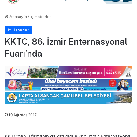
Anasayfa
/
İç Haberler
İç Haberler
KKTC, 86. İzmir Enternasyonal
Fuarı’nda
19 Ağustos 2017
KKTC’den 8 firmanın da katıldığı 86’ncı İzmir Enternasyonal