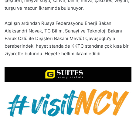
çeşitleri, meyve suyu, kahve, tahin, helva, çakıztes, zeytin,
turşu ve macun ikramında bulunuyor.
Açılışın ardından Rusya Federasyonu Enerji Bakanı
Aleksandri Novak, TC Bilim, Sanayi ve Teknoloji Bakanı
Faruk Özlü ile Dışişleri Bakanı Mevlüt Çavuşoğlu’yla
beraberindeki heyet standa de KKTC standına çok kısa bir
ziyarette bulundu. Heyete hellim ikram edildi.