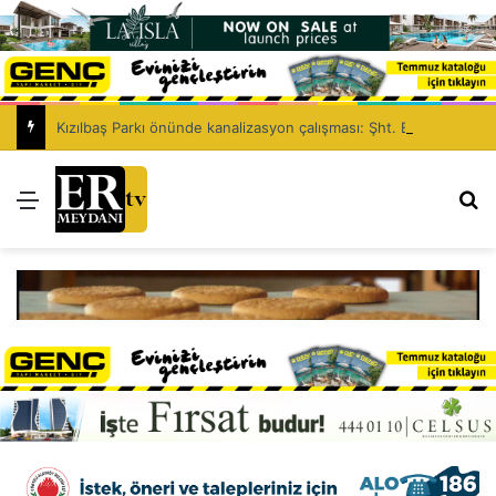
Kızılbaş Parkı önünde kanalizasyon çalışması: Şht. Ecvet Yusuf Caddesi trafiğe kapatılacak
Menü
Ar