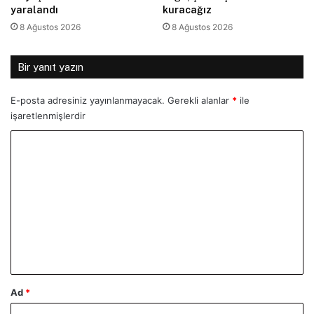
yaralandı
kuracağız
8 Ağustos 2026
8 Ağustos 2026
Bir yanıt yazın
E-posta adresiniz yayınlanmayacak.
Gerekli alanlar
*
ile
işaretlenmişlerdir
Y
o
r
u
m
*
Ad
*