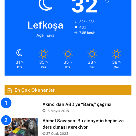
32
℃
Lefkoşa
32º - 28º
43%
7.85 km/h
Açık hava
31
35
35
38
38
℃
℃
℃
℃
℃
Cts
Paz
Pts
Sal
Çar
En Çok Okunanlar
Akıncı’dan ABD’ye “Barış” çağrısı
15 Mayıs 2018
Ahmet Savaşan: Bu cinayetin hepimize
ders olması gerekiyor
27 Ocak 2023