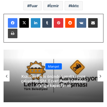
Fuar
İzmir
kktc
LinkedIn
Tumblr
Pinterest
Reddit
VKontakte
E-Posta ile paylaş
Yazdır
Manşet
Kızılbaş Parkı önünde kanalizasyon
çalışması: Şht. Ecvet Yusuf Caddesi
trafiğe kapatılacak