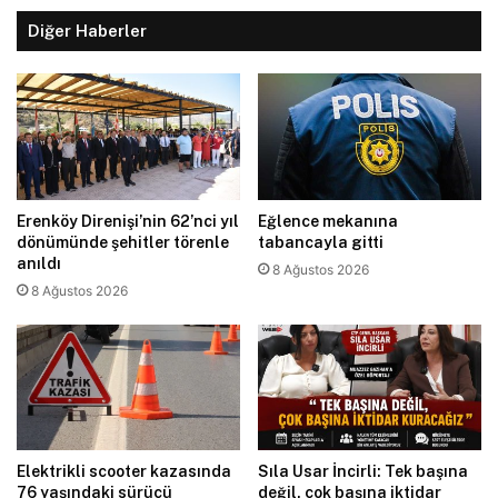
Diğer Haberler
Erenköy Direnişi’nin 62’nci yıl
Eğlence mekanına
dönümünde şehitler törenle
tabancayla gitti
anıldı
8 Ağustos 2026
8 Ağustos 2026
Elektrikli scooter kazasında
Sıla Usar İncirli: Tek başına
76 yaşındaki sürücü
değil, çok başına iktidar