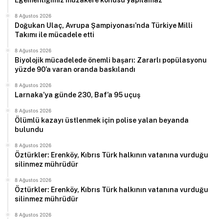
Egemenliğimiz müzakere konusu yapılamaz
8 Ağustos 2026
Doğukan Ulaç, Avrupa Şampiyonası’nda Türkiye Milli
Takımı ile mücadele etti
8 Ağustos 2026
Biyolojik mücadelede önemli başarı: Zararlı popülasyonu
yüzde 90’a varan oranda baskılandı
8 Ağustos 2026
Larnaka’ya günde 230, Baf’a 95 uçuş
8 Ağustos 2026
Ölümlü kazayı üstlenmek için polise yalan beyanda
bulundu
8 Ağustos 2026
Öztürkler: Erenköy, Kıbrıs Türk halkının vatanına vurduğu
silinmez mührüdür
8 Ağustos 2026
Öztürkler: Erenköy, Kıbrıs Türk halkının vatanına vurduğu
silinmez mührüdür
8 Ağustos 2026