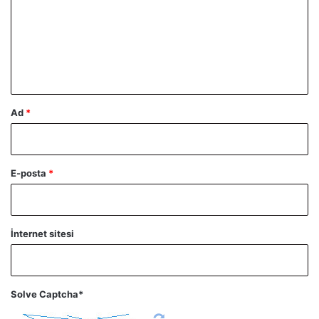
r
u
m
*
Ad
*
E-posta
*
İnternet sitesi
Solve Captcha*