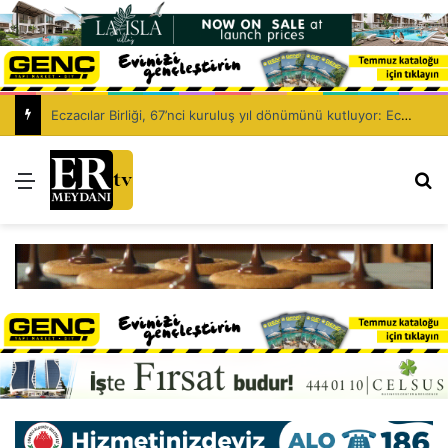
Eczacılar Birliği, 67’nci kuruluş yıl dönümünü kutluyor: Eczacıyı dışlayarak sağlık politikası kurulamaz!
Menü
Ar