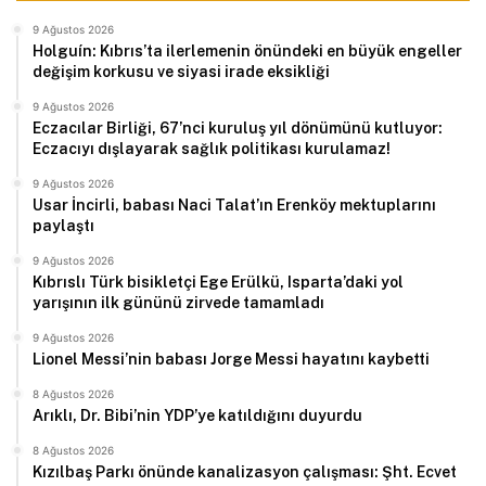
9 Ağustos 2026
Holguín: Kıbrıs’ta ilerlemenin önündeki en büyük engeller
değişim korkusu ve siyasi irade eksikliği
9 Ağustos 2026
Eczacılar Birliği, 67’nci kuruluş yıl dönümünü kutluyor:
Eczacıyı dışlayarak sağlık politikası kurulamaz!
9 Ağustos 2026
Usar İncirli, babası Naci Talat’ın Erenköy mektuplarını
paylaştı
9 Ağustos 2026
Kıbrıslı Türk bisikletçi Ege Erülkü, Isparta’daki yol
yarışının ilk gününü zirvede tamamladı
9 Ağustos 2026
Lionel Messi’nin babası Jorge Messi hayatını kaybetti
8 Ağustos 2026
Arıklı, Dr. Bibi’nin YDP’ye katıldığını duyurdu
8 Ağustos 2026
Kızılbaş Parkı önünde kanalizasyon çalışması: Şht. Ecvet