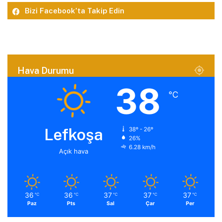
Bizi Facebook’ta Takip Edin
Hava Durumu
38
℃
Lefkoşa
38º - 26º
26%
6.28 km/h
Açık hava
36
36
37
37
37
℃
℃
℃
℃
℃
Paz
Pts
Sal
Çar
Per