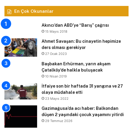
En Çok Okunanlar
Akıncı’dan ABD’ye “Barış” çağrısı
15 Mayıs 2018
Ahmet Savaşan: Bu cinayetin hepimize
ders olması gerekiyor
27 Ocak 2023
Başbakan Erhürman, yarın akşam
Çatalköy’de halkla buluşacak
10 Nisan 2019
İtfaiye son bir haftada 31 yangına ve 27
olaya müdahale etti
23 Mayıs 2022
Gazimağusa’da acı haber: Balkondan
düşen 2 yaşındaki çocuk yaşamını yitirdi
29 Temmuz 2026