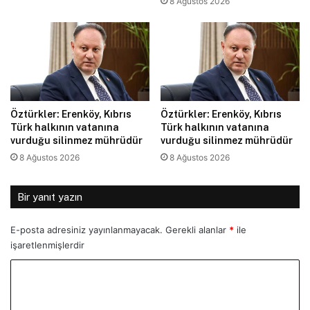
8 Ağustos 2026
Öztürkler: Erenköy, Kıbrıs
Öztürkler: Erenköy, Kıbrıs
Türk halkının vatanına
Türk halkının vatanına
vurduğu silinmez mührüdür
vurduğu silinmez mührüdür
8 Ağustos 2026
8 Ağustos 2026
Bir yanıt yazın
E-posta adresiniz yayınlanmayacak.
Gerekli alanlar
*
ile
işaretlenmişlerdir
Y
o