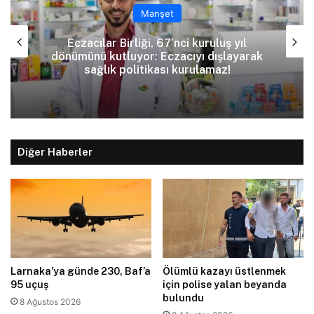
Manşet
Usar İncirli, babası Naci Talat’ın
Erenköy mektuplarını paylaştı
Diğer Haberler
Larnaka’ya günde 230, Baf’a
Ölümlü kazayı üstlenmek
95 uçuş
için polise yalan beyanda
bulundu
8 Ağustos 2026