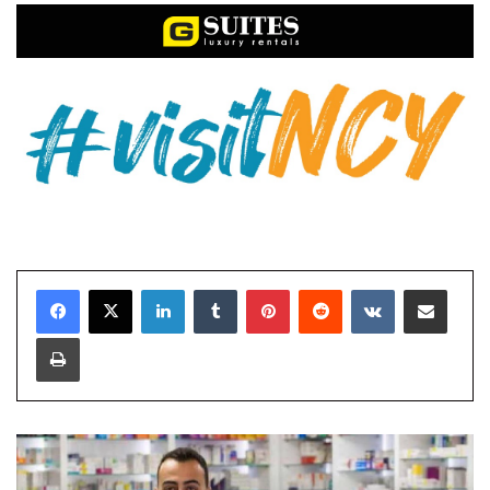
LinkedIn
Tumblr
Pinterest
Reddit
VKontakte
E-Posta ile paylaş
Yazdır