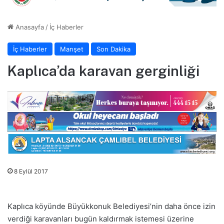
Anasayfa
/
İç Haberler
İç Haberler
Manşet
Son Dakika
Kaplıca’da karavan gerginliği
8 Eylül 2017
Kaplıca köyünde Büyükkonuk Belediyesi’nin daha önce izin
verdiği karavanları bugün kaldırmak istemesi üzerine