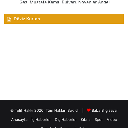
Döviz Kurları
© Telif Hakkı 2026, Tüm Hakları Saklıdır |
Baba Bilgisayar
Anasayfa
İç Haberler
Dış Haberler
Kıbrıs
Spor
Video