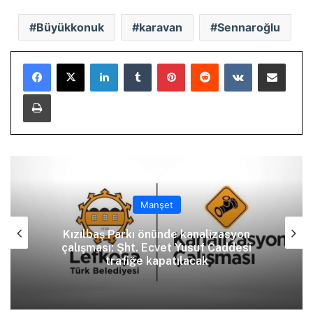
Büyükkonuk
karavan
Sennaroğlu
LinkedIn
Tumblr
Pinterest
Reddit
VKontakte
E-Posta ile paylaş
Yazdır
Manşet
Kızılbaş Parkı önünde kanalizasyon
çalışması: Şht. Ecvet Yusuf Caddesi
trafiğe kapatılacak