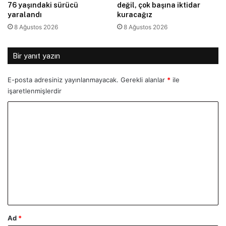
76 yaşındaki sürücü
değil, çok başına iktidar
yaralandı
kuracağız
8 Ağustos 2026
8 Ağustos 2026
Bir yanıt yazın
E-posta adresiniz yayınlanmayacak.
Gerekli alanlar
*
ile
işaretlenmişlerdir
Y
o
r
u
m
*
Ad
*