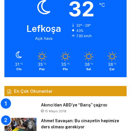
32
℃
Lefkoşa
32º - 28º
43%
7.85 km/h
Açık hava
31
35
35
38
38
℃
℃
℃
℃
℃
Cts
Paz
Pts
Sal
Çar
En Çok Okunanlar
Akıncı’dan ABD’ye “Barış” çağrısı
15 Mayıs 2018
Ahmet Savaşan: Bu cinayetin hepimize
ders olması gerekiyor