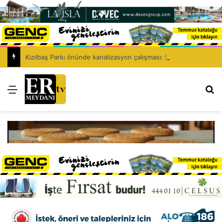
Kızılbaş Parkı önünde kanalizasyon çalışması: Şht. Ecvet Yusuf Caddesi trafiğe kapatılacak
Menü
Ar