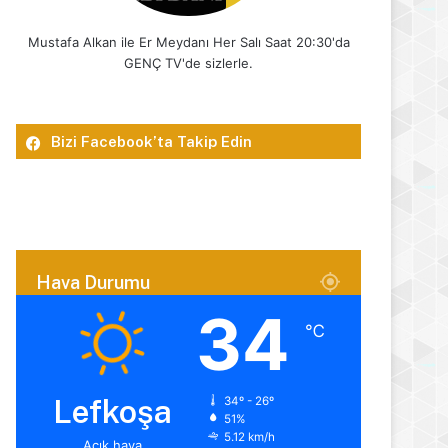
Mustafa Alkan ile Er Meydanı Her Salı Saat 20:30'da
GENÇ TV'de sizlerle.
Bizi Facebook’ta Takip Edin
Hava Durumu
34
℃
Lefkoşa
34º - 26º
51%
5.12 km/h
Açık hava