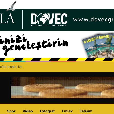
e’de bıçaklı kavga can aldı: 40 yaşındaki adam yaşamını yitirdi
Spor
Video
Fotoğraf
Emlak
İletişim