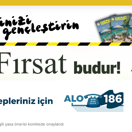
gili yasa önerisi komitede onaylandı