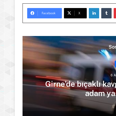
LinkedIn
Tu
Facebook
X
Son
6 
ra
Girne’de bıçaklı kav
adam yaş