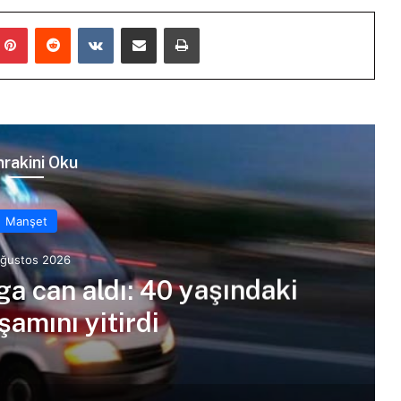
mblr
Pinterest
Reddit
VKontakte
E-Posta ile paylaş
Yazdır
rakini Oku
Manşet
Ağustos 2026
ga can aldı: 40 yaşındaki
amını yitirdi