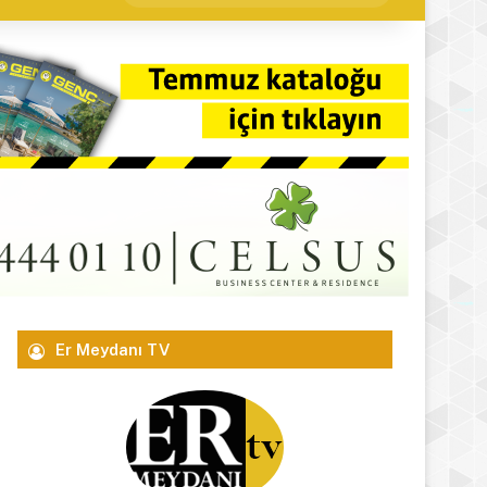
yap
...
Er Meydanı TV