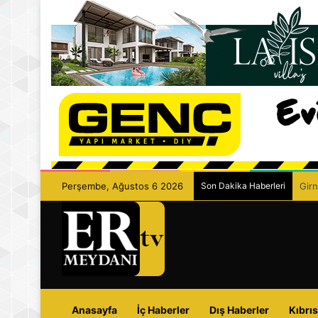
Perşembe, Ağustos 6 2026
Son Dakika Haberleri
Girn
Anasayfa
İç Haberler
Dış Haberler
Kıbrıs