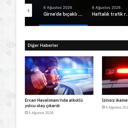
Ağustos 2026
6 Ağustos 2026
6 Ağustos 2026
Kudret Özersay: Devletin gücü yetim çocuklara mı yetti?
Girne’de bıçaklı kavga can aldı: 40 yaşındaki adam yaşamını yitirdi
Haftalık trafik raporu: 
Diğer Haberler
Ercan Havalimanı’nda alkollü
İzinsiz ikam
yolcu olay çıkardı
5 Ağustos 20
5 Ağustos 2026