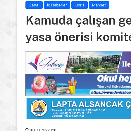
Genel
İç Haberler
Kıbrıs
Manşet
Kamuda çalışan geç
yasa önerisi komi
16 Haziran 2026