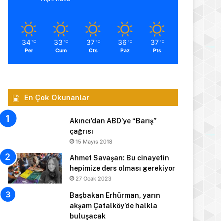
34
33
37
36
37
℃
℃
℃
℃
℃
Per
Cum
Cts
Paz
Pts
En Çok Okunanlar
Akıncı’dan ABD’ye “Barış”
çağrısı
15 Mayıs 2018
Ahmet Savaşan: Bu cinayetin
hepimize ders olması gerekiyor
27 Ocak 2023
Başbakan Erhürman, yarın
akşam Çatalköy’de halkla
buluşacak