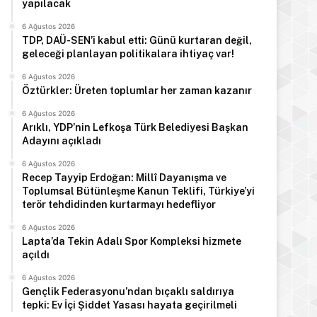
yapılacak
6 Ağustos 2026
TDP, DAÜ-SEN’i kabul etti: Günü kurtaran değil,
geleceği planlayan politikalara ihtiyaç var!
6 Ağustos 2026
Öztürkler: Üreten toplumlar her zaman kazanır
6 Ağustos 2026
Arıklı, YDP’nin Lefkoşa Türk Belediyesi Başkan
Adayını açıkladı
6 Ağustos 2026
Recep Tayyip Erdoğan: Millî Dayanışma ve
Manşet
Toplumsal Bütünleşme Kanun Teklifi, Türkiye’yi
terör tehdidinden kurtarmayı hedefliyor
6 Ağustos 2026
6 Ağustos 2026
Haftalık trafik raporu: 73 kaza
Lapta’da Tekin Adalı Spor Kompleksi hizmete
açıldı
6 Ağustos 2026
Gençlik Federasyonu’ndan bıçaklı saldırıya
tepki: Ev İçi Şiddet Yasası hayata geçirilmeli