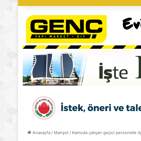
Anasayfa
/
Manşet
/
Kamuda çalışan geçici personelle il