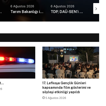
6 Ağustos 2026
6 Ağustos 2026
6 Ağusto
73 kaza, 1 ölü, 21 yaralı
Tarım Bakanlığı ile İMO’dan Anı Ormanı için iş birliği: Yürüyüş yolları ve sosyal alanlar yapılacak
TDP, DAÜ-SEN’i kabul etti: Günü kurtaran değil, geleceği planlayan politikalara ihtiyaç var!
et…
17. Lefkoşa Gençlik Günleri
kapsamında film gösterimi ve
26
söyleşi etkinliği yapıldı
5 Ağustos 2026