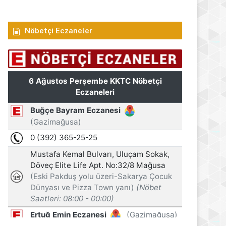
s 2026
6 Ağustos 2026
6 Ağustos 2026
Öztürkler: Üreten toplumlar her zaman kazanır
Arıklı, YDP’nin Lefkoşa Türk Belediyesi Başkan Adayını açıkladı
Recep Tayyip Erdoğan: Millî Dayanışma ve Toplumsal Bütünleşme Kanun Teklifi, Türkiye’yi terör tehdidinden kurtarmayı hedefliyor
Nöbetçi Eczaneler