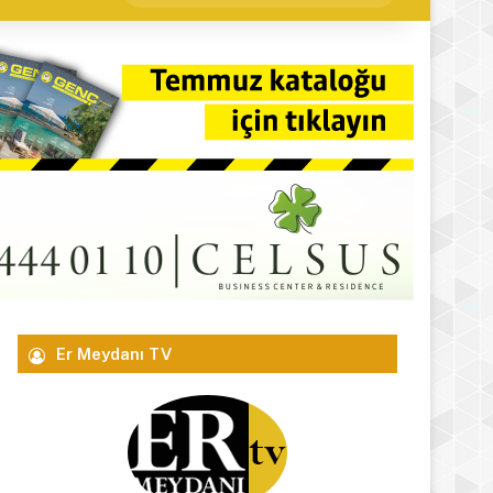
yap
...
Er Meydanı TV