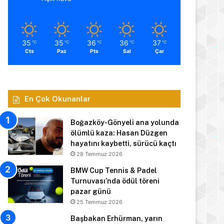
35
35
36
36
37
℃
℃
℃
℃
℃
Cts
Paz
Pts
Sal
Çar
En Çok Okunanlar
Boğazköy-Gönyeli ana yolunda
ölümlü kaza: Hasan Düzgen
hayatını kaybetti, sürücü kaçtı
28 Temmuz 2026
BMW Cup Tennis & Padel
Turnuvası’nda ödül töreni
pazar günü
25 Temmuz 2026
Başbakan Erhürman, yarın