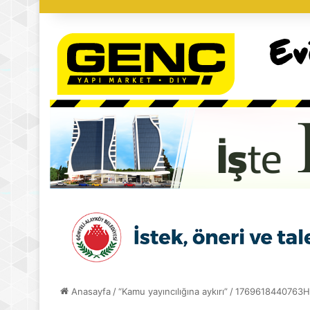
Anasayfa
/
“Kamu yayıncılığına aykırı”
/
1769618440763H