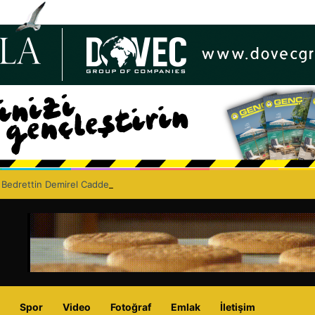
 Bedrettin Demirel Caddesi’nde asfaltlama çalışması yapacak
Spor
Video
Fotoğraf
Emlak
İletişim