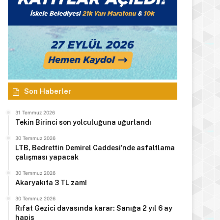
Son Haberler
31 Temmuz 2026
Tekin Birinci son yolculuğuna uğurlandı
30 Temmuz 2026
LTB, Bedrettin Demirel Caddesi’nde asfaltlama
çalışması yapacak
30 Temmuz 2026
Akaryakıta 3 TL zam!
30 Temmuz 2026
Rıfat Gezici davasında karar: Sanığa 2 yıl 6 ay
hapis