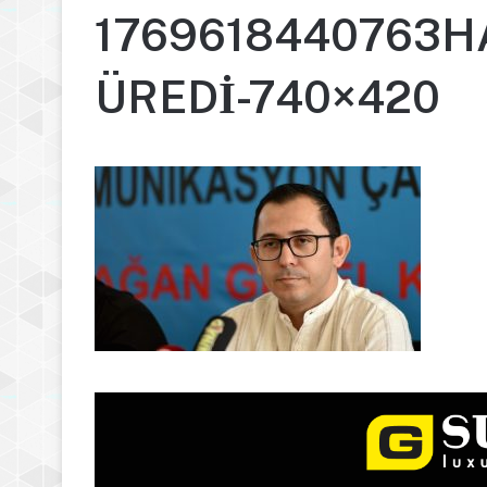
1769618440763H
ÜREDİ-740×420