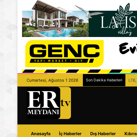
Cumartesi, Ağustos 1 2026
Son Dakika Haberleri
LTB,
Anasayfa
İç Haberler
Dış Haberler
Kıbrıs