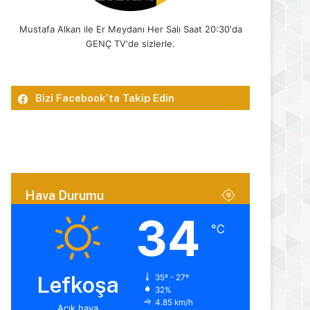
Mustafa Alkan ile Er Meydanı Her Salı Saat 20:30'da
GENÇ TV'de sizlerle.
Bizi Facebook’ta Takip Edin
Hava Durumu
34
℃
Lefkoşa
35º - 27º
32%
4.85 km/h
Açık hava