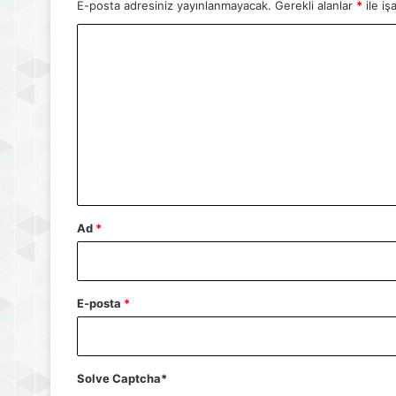
E-posta adresiniz yayınlanmayacak.
Gerekli alanlar
*
ile iş
Y
o
r
u
m
*
Ad
*
E-posta
*
Solve Captcha*