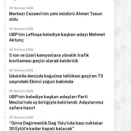
30 Temmuz 2026
Merkezi Cezaevi’nin yeni müdürü Ahmet Tosun
oldu
30 Temmuz 2026
UBP’nin Lefkoşa belediye başkan adayı Mehmet
Aktunç
30 Temmuz 2026
5 ton ve üzeri kamyonlara yönelik trafik
kısıtlaması geçici olarak kaldırıldı
30 Temmuz 2026
İskele’de denizde boğulma tehlikesi geçiren 73
yaşındaki Ekinci yoğun bakımda
30 Temmuz 2026
UBP’nin belediye başkan adayları Parti
Meclisi’nde oy birliğiyle belirlendi: Adaylarımız
zafere hazır!
30 Temmuz 2026
“Girne Değirmenlik Dağ Yolu’nda bazı noktalar
30 Eylül’e kadar kapalı kalacak”