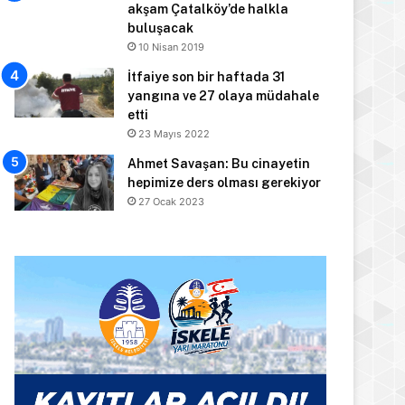
akşam Çatalköy’de halkla
buluşacak
10 Nisan 2019
İtfaiye son bir haftada 31
yangına ve 27 olaya müdahale
etti
23 Mayıs 2022
Ahmet Savaşan: Bu cinayetin
hepimize ders olması gerekiyor
27 Ocak 2023