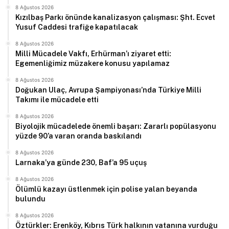
8 Ağustos 2026
Kızılbaş Parkı önünde kanalizasyon çalışması: Şht. Ecvet
Yusuf Caddesi trafiğe kapatılacak
8 Ağustos 2026
Milli Mücadele Vakfı, Erhürman’ı ziyaret etti:
Egemenliğimiz müzakere konusu yapılamaz
8 Ağustos 2026
Doğukan Ulaç, Avrupa Şampiyonası’nda Türkiye Milli
Takımı ile mücadele etti
8 Ağustos 2026
Biyolojik mücadelede önemli başarı: Zararlı popülasyonu
yüzde 90’a varan oranda baskılandı
8 Ağustos 2026
Larnaka’ya günde 230, Baf’a 95 uçuş
8 Ağustos 2026
Ölümlü kazayı üstlenmek için polise yalan beyanda
bulundu
8 Ağustos 2026
Öztürkler: Erenköy, Kıbrıs Türk halkının vatanına vurduğu