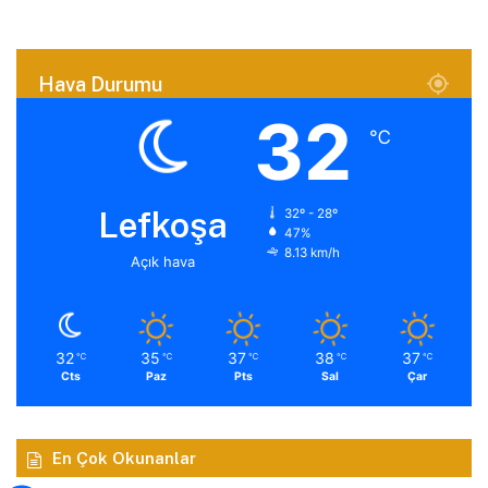
Hava Durumu
32
℃
Lefkoşa
32º - 28º
47%
8.13 km/h
Açık hava
32
35
37
38
37
℃
℃
℃
℃
℃
Cts
Paz
Pts
Sal
Çar
En Çok Okunanlar