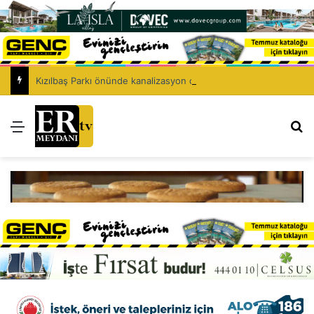
Kızılbaş Parkı önünde kanalizasyon çalışması: Şht. Ecvet Yusuf Caddesi trafiğe kapatılacak
Menü
Ar