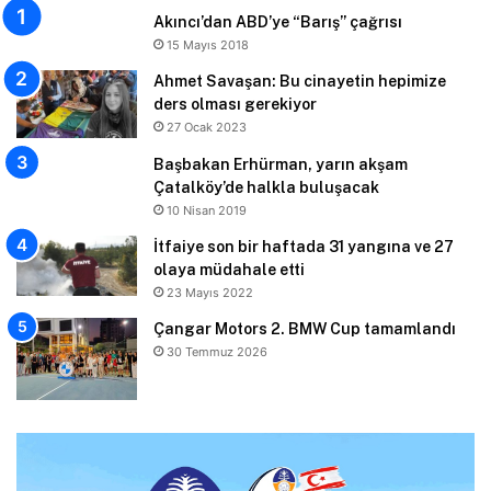
Akıncı’dan ABD’ye “Barış” çağrısı
15 Mayıs 2018
Ahmet Savaşan: Bu cinayetin hepimize
ders olması gerekiyor
27 Ocak 2023
Başbakan Erhürman, yarın akşam
Çatalköy’de halkla buluşacak
10 Nisan 2019
İtfaiye son bir haftada 31 yangına ve 27
olaya müdahale etti
23 Mayıs 2022
Çangar Motors 2. BMW Cup tamamlandı
30 Temmuz 2026