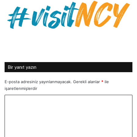
Bir yanıt yazın
E-posta adresiniz yayınlanmayacak.
Gerekli alanlar
*
ile
işaretlenmişlerdir
Y
o
r
u
m