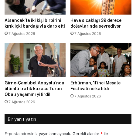
Alsancak’ta iki kişi birbirini
Hava sıcaklığı 39 derece
kırık içki bardağıyla darp etti
dolaylarında seyrediyor
7 Ağustos 2026
7 Ağustos 2026
Girne-Çamlıbel Anayolu’nda
Erhürman, 11’inci Meşale
ölümlü trafik kazası: Turan
Festivali’ne katıldı
Obalı yaşamını yitirdi!
7 Ağustos 2026
7 Ağustos 2026
Bir yanıt yazın
E-posta adresiniz yayınlanmayacak.
Gerekli alanlar
*
ile