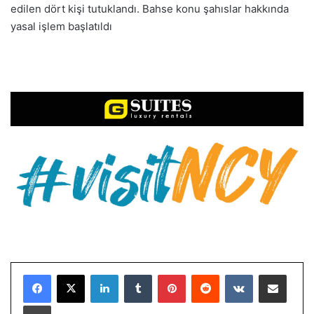
edilen dört kişi tutuklandı. Bahse konu şahıslar hakkında
yasal işlem başlatıldı
LinkedIn
Tumblr
Pinterest
Reddit
VKontakte
E-Posta ile paylaş
Yazdır