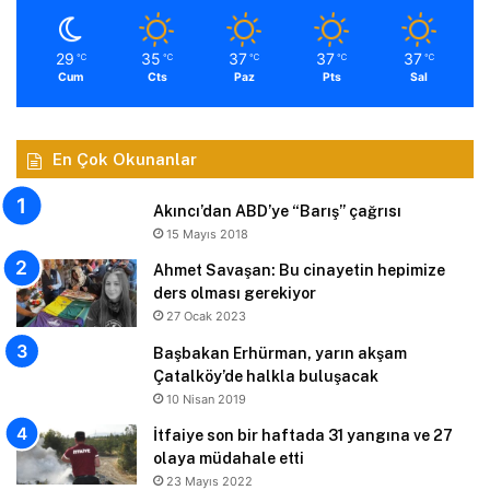
29
35
37
37
37
℃
℃
℃
℃
℃
Cum
Cts
Paz
Pts
Sal
En Çok Okunanlar
Akıncı’dan ABD’ye “Barış” çağrısı
15 Mayıs 2018
Ahmet Savaşan: Bu cinayetin hepimize
ders olması gerekiyor
27 Ocak 2023
Başbakan Erhürman, yarın akşam
Çatalköy’de halkla buluşacak
10 Nisan 2019
İtfaiye son bir haftada 31 yangına ve 27
olaya müdahale etti
23 Mayıs 2022