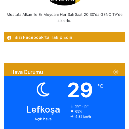
Mustafa Alkan ile Er Meydanı Her Salı Saat 20:30'da GENÇ TV'de
sizlerle.
Bizi Facebook’ta Takip Edin
Hava Durumu
29
℃
Lefkoşa
29º - 27º
65%
4.82 km/h
Açık hava