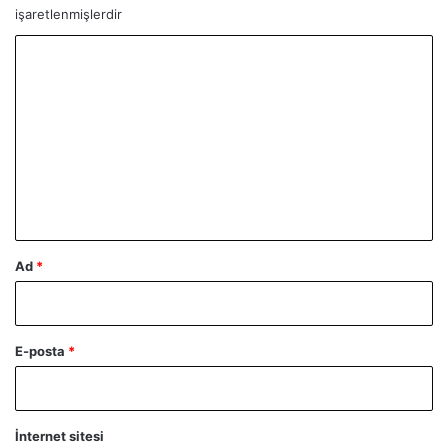
işaretlenmişlerdir
Y
o
r
u
m
*
Ad
*
E-posta
*
İnternet sitesi