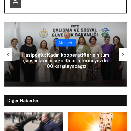
Manşet
Tatar: Enosis zihniyetine karşı varoluş
mücadelemiz devam ediyor
Diğer Haberler