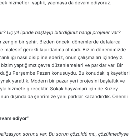
cek hizmetleri yaptık, yapmaya da devam ediyoruz.
r? Üç yıl içinde başlayıp bitirdiğiniz hangi projeler var?
an zengin bir şehir. Bizden önceki dönemlerde defalarca
de malesef gerekli kıpırdanma olmadı. Bizim dönemimizde
canlılığı nasıl disipline ederiz, onun çalışmaları içindeyiz.
 bizim yaptığımız çevre düzenlemeleri ve parklar var. Bir
 olduğu Perşembe Pazarı konusuydu. Bu konudaki şikayetleri
aynak yarattık. Modern bir pazar yeri projesini başlattık ve
yla hizmete girecektir. Sokak hayvanları için de Kuzey
unun dışında da şehrimize yeni parklar kazandırdık. Önemli
evam ediyor”
nalizasyon sorunu var. Bu sorun çözüldü mü, çözülmediyse