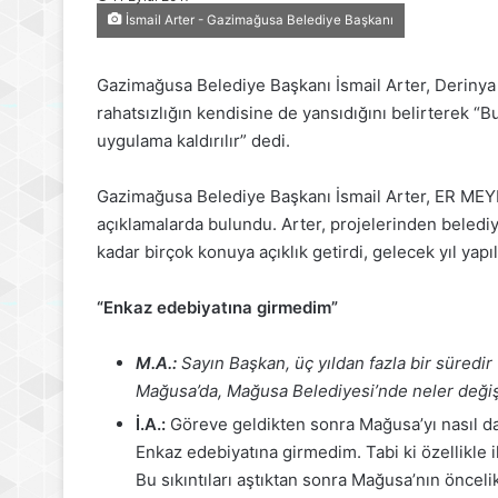
İsmail Arter - Gazimağusa Belediye Başkanı
Gazimağusa Belediye Başkanı İsmail Arter, Derinya Pla
rahatsızlığın kendisine de yansıdığını belirterek 
uygulama kaldırılır” dedi.
Gazimağusa Belediye Başkanı İsmail Arter, ER MEY
açıklamalarda bulundu. Arter, projelerinden beled
kadar birçok konuya açıklık getirdi, gelecek yıl yapı
“Enkaz edebiyatına girmedim”
M.A.:
Sayın Başkan, üç yıldan fazla bir süred
Mağusa’da, Mağusa Belediyesi’nde neler değiş
İ.A.:
Göreve geldikten sonra Mağusa’yı nasıl daha
Enkaz edebiyatına girmedim. Tabi ki özellikle il
Bu sıkıntıları aştıktan sonra Mağusa’nın öncelikl