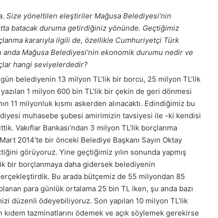
Size yöneltilen eleştiriler Mağusa Belediyesi’nin
a batacak duruma getirdiğiniz yönünde. Geçtiğimiz
lanma kararıyla ilgili de, özellikle Cumhuriyetçi Türk
 Şu anda Mağusa Belediyesi’nin ekonomik durumu nedir ve
çlar hangi seviyelerdedir?
n belediyenin 13 milyon TL’lik bir borcu, 25 milyon TL’lik
n yazılan 1 milyon 600 bin TL’lik bir çekin de geri dönmesi
n 11 milyonluk kısmı askerden alınacaktı. Edindiğimiz bu
diyesi muhasebe şubesi amirimizin tavsiyesi ile -ki kendisi
ttik. Vakıflar Bankası’ndan 3 milyon TL’lik borçlanma
 Mart 2014’te bir önceki Belediye Başkanı Sayın Oktay
ittiğini görüyoruz. Yine geçtiğimiz yılın sonunda yapmış
ik bir borçlanmaya daha gidersek belediyenin
gerçekleştirdik. Bu arada bütçemiz de 55 milyondan 85
planan para günlük ortalama 25 bin TL iken, şu anda bazı
mizi düzenli ödeyebiliyoruz. Son yapılan 10 milyon TL’lik
ın kıdem tazminatlarını ödemek ve açık söylemek gerekirse