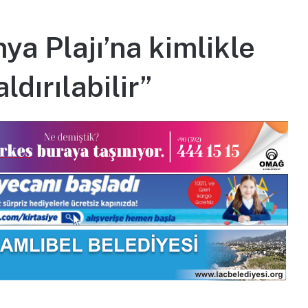
nya Plajı’na kimlikle
ldırılabilir”