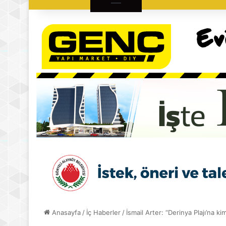
Anasayfa
/
İç Haberler
/
İsmail Arter: “Derinya Plajı’na kim