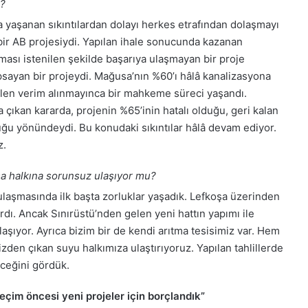
r?
aşanan sıkıntılardan dolayı herkes etrafından dolaşmayı
bir AB projesiydi. Yapılan ihale sonucunda kazanan
ası istenilen şekilde başarıya ulaşmayan bir proje
sayan bir projeydi. Mağusa’nın %60’ı hâlâ kanalizasyona
ilen verim alınmayınca bir mahkeme süreci yaşandı.
çıkan kararda, projenin %65’inin hatalı olduğu, geri kalan
ğu yönündeydi. Bu konudaki sıkıntılar hâlâ devam ediyor.
z.
a halkına sorunsuz ulaşıyor mu?
aşmasında ilk başta zorluklar yaşadık. Lefkoşa üzerinden
rdı. Ancak Sınırüstü’nden gelen yeni hattın yapımı ile
aşıyor. Ayrıca bizim bir de kendi arıtma tesisimiz var. Hem
den çıkan suyu halkımıza ulaştırıyoruz. Yapılan tahlillerde
leceğini gördük.
eçim öncesi yeni projeler için borçlandık”