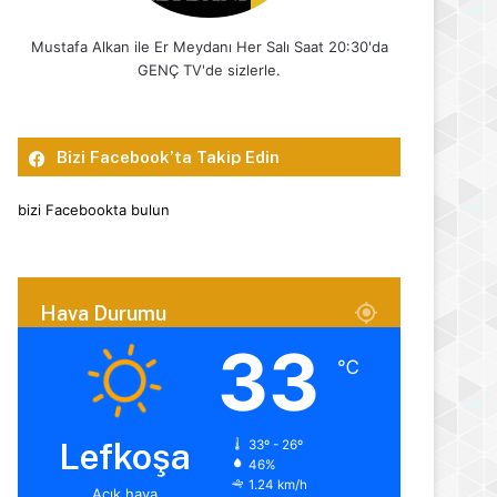
Mustafa Alkan ile Er Meydanı Her Salı Saat 20:30'da
GENÇ TV'de sizlerle.
Bizi Facebook’ta Takip Edin
bizi Facebookta bulun
Hava Durumu
33
℃
Lefkoşa
33º - 26º
46%
1.24 km/h
Açık hava