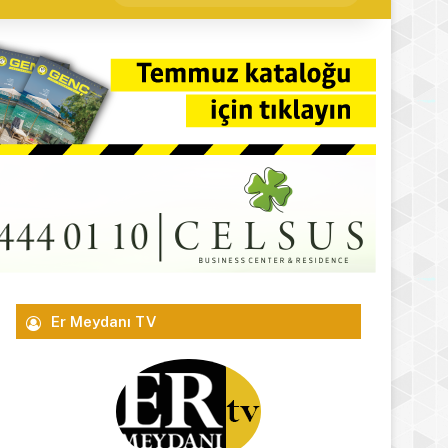
yap
...
Er Meydanı TV