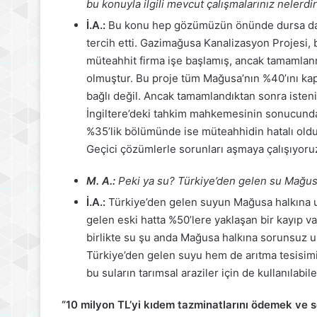
bu konuyla ilgili mevcut çalışmalarınız nelerdi
İ.A.:
Bu konu hep gözümüzün önünde dursa da y
tercih etti. Gazimağusa Kanalizasyon Projesi, 
müteahhit firma işe başlamış, ancak tamamlanm
olmuştur. Bu proje tüm Mağusa’nın %40’ını kap
bağlı değil. Ancak tamamlandıktan sonra isten
İngiltere’deki tahkim mahkemesinin sonucunda 
%35’lik bölümünde ise müteahhidin hatalı oldu
Geçici çözümlerle sorunları aşmaya çalışıyoru
M. A.:
Peki ya su? Türkiye’den gelen su Mağus
İ.A.:
Türkiye’den gelen suyun Mağusa halkına ul
gelen eski hatta %50’lere yaklaşan bir kayıp va
birlikte su şu anda Mağusa halkına sorunsuz ul
Türkiye’den gelen suyu hem de arıtma tesisimiz
bu suların tarımsal araziler için de kullanılabi
“10 milyon TL’yi kıdem tazminatlarını ödemek ve s