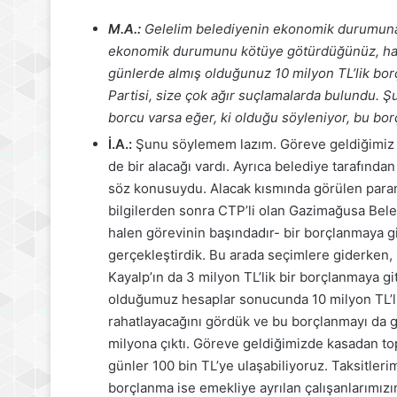
M.A.:
Gelelim belediyenin ekonomik durumuna. 
ekonomik durumunu kötüye götürdüğünüz, hatt
günlerde almış olduğunuz 10 milyon TL’lik borç
Partisi, size çok ağır suçlamalarda bulundu.
borcu varsa eğer, ki olduğu söyleniyor, bu bor
İ.A.:
Şunu söylemem lazım. Göreve geldiğimiz gü
de bir alacağı vardı. Ayrıca belediye tarafında
söz konusuydu. Alacak kısmında görülen paranı
bilgilerden sonra CTP’li olan Gazimağusa Bele
halen görevinin başındadır- bir borçlanmaya gi
gerçekleştirdik. Bu arada seçimlere giderken,
Kayalp’ın da 3 milyon TL’lik bir borçlanmaya g
olduğumuz hesaplar sonucunda 10 milyon TL’l
rahatlayacağını gördük ve bu borçlanmayı da 
milyona çıktı. Göreve geldiğimizde kasadan to
günler 100 bin TL’ye ulaşabiliyoruz. Taksitleri
borçlanma ise emekliye ayrılan çalışanlarımız