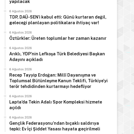
yapılacak
6 Ağustos 2026
TDP, DAÜ-SEN’i kabul etti: Günü kurtaran değil,
geleceği planlayan politikalara ihtiyaç var!
6 Ağustos 2026
Öztürkler: Üreten toplumlar her zaman kazanır
6 Ağustos 2026
Arıklı, YDP’nin Lefkoşa Türk Belediyesi Başkan
Adayını açıkladı
6 Ağustos 2026
Recep Tayyip Erdoğan: Millî Dayanışma ve
Toplumsal Bütünleşme Kanun Teklifi, Türkiye’yi
terör tehdidinden kurtarmayı hedefliyor
6 Ağustos 2026
Lapta’da Tekin Adalı Spor Kompleksi hizmete
açıldı
6 Ağustos 2026
Gençlik Federasyonu’ndan bıçaklı saldırıya
tepki: Ev İçi Şiddet Yasası hayata geçirilmeli