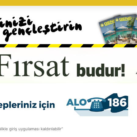
likle giriş uygulaması kaldırılabilir”