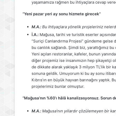
yaşamamıza rağmen bu ihtiyaçlara cevap vere
“Yeni pazar yeri ay sonu hizmete girecek”
M.A.:
Bu ihtiyaçlara yönelik projeleriniz nelerdi
İ.A.:
Mağusa, tarihi ve turistik eserler açısınd
“Suriçi Canlandırma Projesi” gündeme gelse 
bu canlılık sağlandı. Şimdi biz, yarattığımız bu 
Yeni açılan restoranlar, kafeler, bunun yanında
diğer projemiz ise insanımızın hep şikayetçi
de dikkate alarak yaklaşık 3 milyon TL’lik bir k
sonuna geldik. Umuyorum ki bu ay sonu itibarı
Kıbrıs’ın en büyük hayvan barınağını yaptık. B
projelerimiz bunlar olmuştur.
“Mağusa’nın %60’ı hâlâ kanalizasyonsuz. Sorun d
M.A.:
Mağusa’nın yıllardır çözülemeyen bir ka