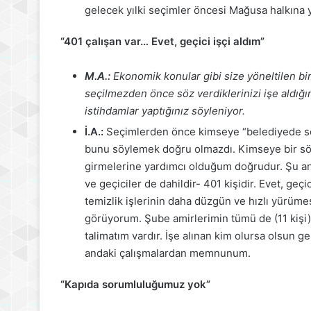
gelecek yılki seçimler öncesi Mağusa halkına y
“401 çalışan var… Evet, geçici işçi aldım”
M.A.:
Ekonomik konular gibi size yöneltilen bir
seçilmezden önce söz verdiklerinizi işe aldı
istihdamlar yaptığınız söyleniyor.
İ.A.:
Seçimlerden önce kimseye “belediyede se
bunu söylemek doğru olmazdı. Kimseye bir söz
girmelerine yardımcı olduğum doğrudur. Şu an
ve geçiciler de dahildir- 401 kişidir. Evet, geçi
temizlik işlerinin daha düzgün ve hızlı yürümes
görüyorum. Şube amirlerimin tümü de (11 kişi)
talimatım vardır. İşe alınan kim olursa olsun 
andaki çalışmalardan memnunum.
“Kapıda sorumluluğumuz yok”