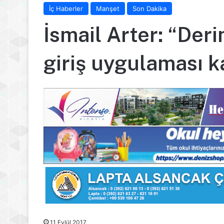
İç Haberler
Manşet
Son Dakika
İsmail Arter: “Deri
giriş uygulaması ka
11 Eylül 2017