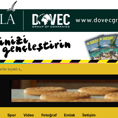
e’de bıçaklı kavga can aldı: 40 yaşındaki adam yaşamını yitirdi
Spor
Video
Fotoğraf
Emlak
İletişim