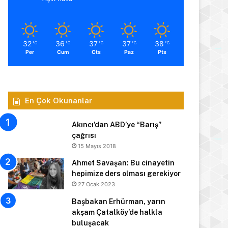
32
36
37
37
38
℃
℃
℃
℃
℃
Per
Cum
Cts
Paz
Pts
En Çok Okunanlar
Akıncı’dan ABD’ye “Barış”
çağrısı
15 Mayıs 2018
Ahmet Savaşan: Bu cinayetin
hepimize ders olması gerekiyor
27 Ocak 2023
Başbakan Erhürman, yarın
akşam Çatalköy’de halkla
buluşacak