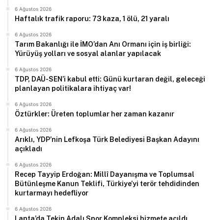
6 Ağustos 2026
Haftalık trafik raporu: 73 kaza, 1 ölü, 21 yaralı
6 Ağustos 2026
Tarım Bakanlığı ile İMO’dan Anı Ormanı için iş birliği:
Yürüyüş yolları ve sosyal alanlar yapılacak
6 Ağustos 2026
TDP, DAÜ-SEN’i kabul etti: Günü kurtaran değil, geleceği
planlayan politikalara ihtiyaç var!
6 Ağustos 2026
Öztürkler: Üreten toplumlar her zaman kazanır
6 Ağustos 2026
Arıklı, YDP’nin Lefkoşa Türk Belediyesi Başkan Adayını
açıkladı
6 Ağustos 2026
Recep Tayyip Erdoğan: Millî Dayanışma ve Toplumsal
Bütünleşme Kanun Teklifi, Türkiye’yi terör tehdidinden
kurtarmayı hedefliyor
6 Ağustos 2026
Lapta’da Tekin Adalı Spor Kompleksi hizmete açıldı