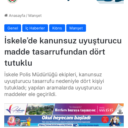
Anasayfa
/
Manşet
Genel
İç Haberler
Kıbrıs
Manşet
İskele’de kanunsuz uyuşturucu
madde tasarrufundan dört
tutuklu
İskele Polis Müdürlüğü ekipleri, kanunsuz
uyuşturucu tasarrufu nedeniyle dört kişiyi
tutukladı; yapılan aramalarda uyuşturucu
maddeler ele geçirildi.