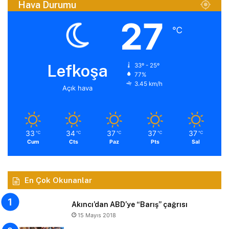
Hava Durumu
27
℃
Lefkoşa
33º - 25º
77%
3.45 km/h
Açık hava
33
34
37
37
37
℃
℃
℃
℃
℃
Cum
Cts
Paz
Pts
Sal
En Çok Okunanlar
Akıncı’dan ABD’ye “Barış” çağrısı
15 Mayıs 2018