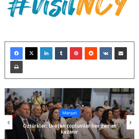
LinkedIn
Tumblr
Pinterest
Reddit
VKontakte
E-Posta ile paylaş
Yazdır
Manşet
Arıklı, YDP’nin Lefkoşa Türk Belediyesi
Başkan Adayını açıkladı