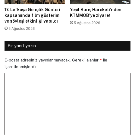
17. Lefkoşa Gençlik Günleri
Yeşil Barış Hareketi’nden
kapsamında film gösterimi
KTMMOB’ye ziyaret
ve söyleşi etkinliği yapıldı
5 Ağustos 2026
5 Ağustos 2026
Bir yanıt yazın
E-posta adresiniz yayınlanmayacak.
Gerekli alanlar
*
ile
işaretlenmişlerdir
Y
o
r
u
m
*