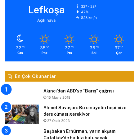
Lefkoşa
32º - 28º
47%
8.13 km/h
Açık hava
32
35
37
38
37
℃
℃
℃
℃
℃
Cts
Paz
Pts
Sal
Çar
En Çok Okunanlar
Akıncı’dan ABD’ye “Barış” çağrısı
15 Mayıs 2018
Ahmet Savaşan: Bu cinayetin hepimize
ders olması gerekiyor
27 Ocak 2023
Başbakan Erhürman, yarın akşam
Çatalköy’de halkla buluşacak