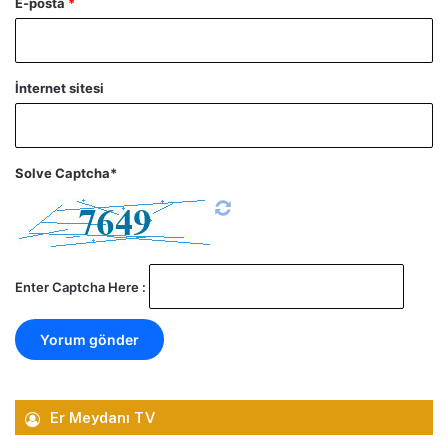
E-posta
*
İnternet sitesi
Solve Captcha*
Enter Captcha Here :
Er Meydanı TV