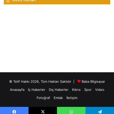
© Telif Hakkı 2026, Tüm Hakları Saklıdır |
Baba Bilgisayar
Anasayfa
İç Haberler
Dış Haberler
Kıbrıs
Spor
Video
Fotoğraf
Emlak
İletişim