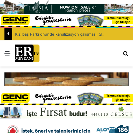
Kızılbaş Parkı önünde kanalizasyon çalışması: Şht. Ecvet Yusuf Caddesi trafiğe kapatılacak
Menü
Ar