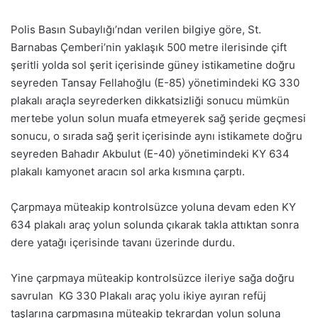
Polis Basın Subaylığı’ndan verilen bilgiye göre, St.
Barnabas Çemberi’nin yaklaşık 500 metre ilerisinde çift
şeritli yolda sol şerit içerisinde güney istikametine doğru
seyreden Tansay Fellahoğlu (E-85) yönetimindeki KG 330
plakalı araçla seyrederken dikkatsizliği sonucu mümkün
mertebe yolun solun muafa etmeyerek sağ şeride geçmesi
sonucu, o sırada sağ şerit içerisinde aynı istikamete doğru
seyreden Bahadır Akbulut (E-40) yönetimindeki KY 634
plakalı kamyonet aracın sol arka kısmına çarptı.
Çarpmaya müteakip kontrolsüzce yoluna devam eden KY
634 plakalı araç yolun solunda çıkarak takla attıktan sonra
dere yatağı içerisinde tavanı üzerinde durdu.
Yine çarpmaya müteakip kontrolsüzce ileriye sağa doğru
savrulan KG 330 Plakalı araç yolu ikiye ayıran refüj
taşlarına çarpmasına müteakip tekrardan yolun soluna