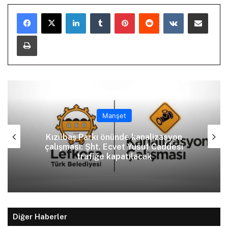
LinkedIn
Tumblr
Pinterest
Reddit
VKontakte
E-Posta ile paylaş
Yazdır
Manşet
Kızılbaş Parkı önünde kanalizasyon
çalışması: Şht. Ecvet Yusuf Caddesi
trafiğe kapatılacak
Diğer Haberler