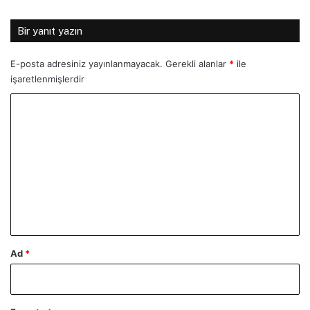
Bir yanıt yazın
E-posta adresiniz yayınlanmayacak.
Gerekli alanlar
*
ile
işaretlenmişlerdir
Y
o
r
u
m
*
Ad
*