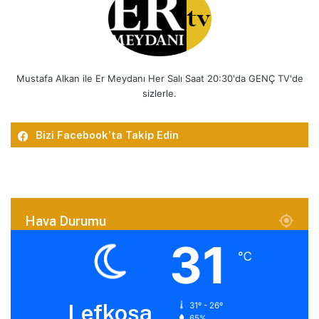
Mustafa Alkan ile Er Meydanı Her Salı Saat 20:30'da GENÇ TV'de
sizlerle.
Bizi Facebook’ta Takip Edin
Hava Durumu
31
℃
Lefkoşa
31º - 26º
65%