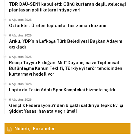
TDP, DAÜ-SEN’i kabul etti: Günü kurtaran değil, geleceği
planlayan politikalara ihtiyaç var!
6 Ağustos 2026
Öztürkler: Üreten toplumlar her zaman kazanır
6 Ağustos 2026
Arıklı, YDP’nin Lefkoşa Türk Belediyesi Başkan Adayını
açıkladı
6 Ağustos 2026
Recep Tayyip Erdoğan: Millî Dayanışma ve Toplumsal
Bütünleşme Kanun Teklifi, Türkiye’yi terör tehdidinden
kurtarmayı hedefliyor
6 Ağustos 2026
Lapta’da Tekin Adalı Spor Kompleksi hizmete açıldı
6 Ağustos 2026
Gençlik Federasyonu’ndan bıçaklı saldırıya tepki: Ev İçi
Şiddet Yasası hayata geçirilmeli
Nöbetçi Eczaneler