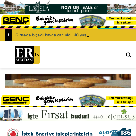
Girne’de bıçaklı kavga can aldı: 40 yaşındaki adam yaşamını yitirdi
Menü
Ar