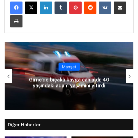
LinkedIn
Tumblr
Pinterest
Reddit
VKontakte
E-Posta ile paylaş
Yazdır
Manşet
Girne’de bıçaklı kavga can aldı: 40
yaşındaki adam yaşamını yitirdi
Diğer Haberler