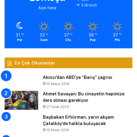
5.18 km/h
Açık hava
31
33
37
36
37
℃
℃
℃
℃
℃
Per
Cum
Cts
Paz
Pts
En Çok Okunanlar
Akıncı’dan ABD’ye “Barış” çağrısı
15 Mayıs 2018
Ahmet Savaşan: Bu cinayetin hepimize
ders olması gerekiyor
27 Ocak 2023
Başbakan Erhürman, yarın akşam
Çatalköy’de halkla buluşacak
10 Nisan 2019