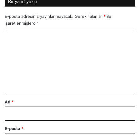
Bir yanıt yazın
E-posta adresiniz yayınlanmayacak.
Gerekli alanlar
*
ile
işaretlenmişlerdir
Y
o
r
u
m
*
Ad
*
E-posta
*