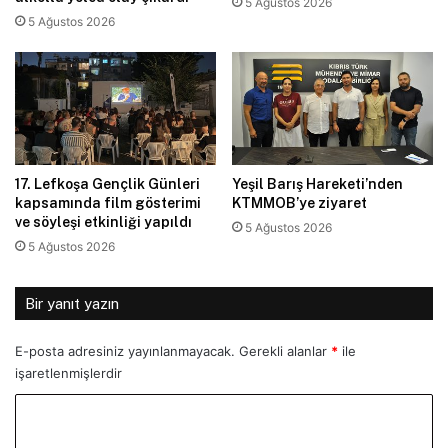
5 Ağustos 2026
5 Ağustos 2026
17. Lefkoşa Gençlik Günleri
Yeşil Barış Hareketi’nden
kapsamında film gösterimi
KTMMOB’ye ziyaret
ve söyleşi etkinliği yapıldı
5 Ağustos 2026
5 Ağustos 2026
Bir yanıt yazın
E-posta adresiniz yayınlanmayacak.
Gerekli alanlar
*
ile
işaretlenmişlerdir
Y
o