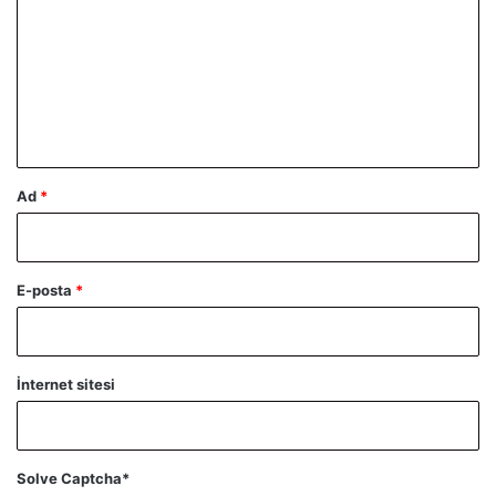
r
u
m
*
Ad
*
E-posta
*
İnternet sitesi
Solve Captcha*