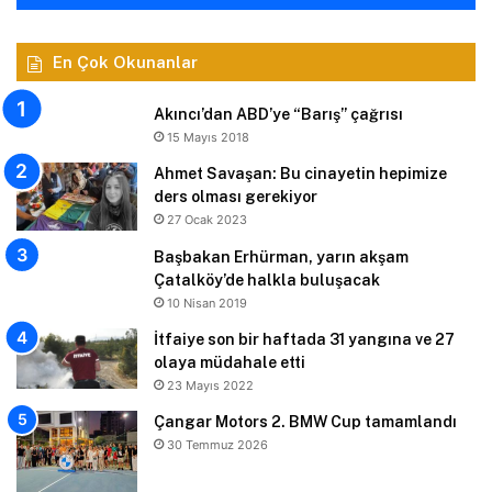
En Çok Okunanlar
Akıncı’dan ABD’ye “Barış” çağrısı
15 Mayıs 2018
Ahmet Savaşan: Bu cinayetin hepimize
ders olması gerekiyor
27 Ocak 2023
Başbakan Erhürman, yarın akşam
Çatalköy’de halkla buluşacak
10 Nisan 2019
İtfaiye son bir haftada 31 yangına ve 27
olaya müdahale etti
23 Mayıs 2022
Çangar Motors 2. BMW Cup tamamlandı
30 Temmuz 2026