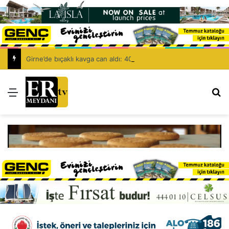
Girne’de bıçaklı kavga can aldı: 40 yaşındaki adam yaşamını yitirdi
Menü
Ar