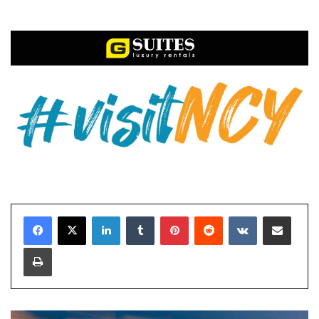
LinkedIn
Tumblr
Pinterest
Reddit
VKontakte
E-Posta ile paylaş
Yazdır