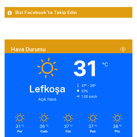
Bizi Facebook’ta Takip Edin
Hava Durumu
31
℃
Lefkoşa
31º - 26º
51%
1.05 km/h
Açık hava
31
36
37
37
38
℃
℃
℃
℃
℃
Per
Cum
Cts
Paz
Pts