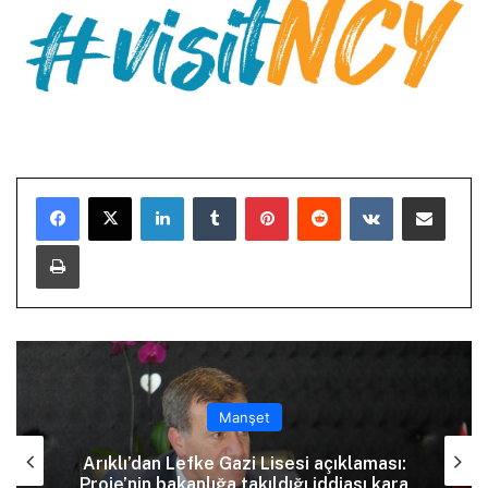
LinkedIn
Tumblr
Pinterest
Reddit
VKontakte
E-Posta ile paylaş
Yazdır
Manşet
Arıklı’dan Lefke Gazi Lisesi açıklaması:
Proje’nin bakanlığa takıldığı iddiası kara