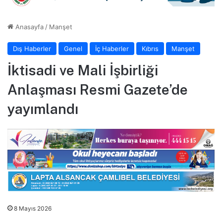
Anasayfa
/
Manşet
Dış Haberler
Genel
İç Haberler
Kıbrıs
Manşet
İktisadi ve Mali İşbirliği
Anlaşması Resmi Gazete’de
yayımlandı
8 Mayıs 2026