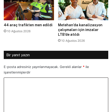
44 araç trafikten men edildi
Metehan’da kanalizasyon
çalışmaları için imzalar
10 Ağustos 2026
LTB’de atıldı
10 Ağustos 2026
Bir yanıt yazın
E-posta adresiniz yayınlanmayacak.
Gerekli alanlar
*
ile
işaretlenmişlerdir
Y
o
r
u
m