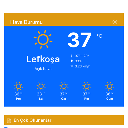
Hava Durumu
37
℃
Lefkoşa
37º - 28º
33%
3.23 km/h
Açık hava
36
38
37
37
36
℃
℃
℃
℃
℃
Pts
Sal
Çar
Per
Cum
En Çok Okunanlar