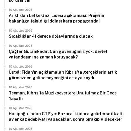
sorular var”
10 Ağustos 2026
Arıklı’dan Lefke Gazi Lisesi açıklaması: Proje’nin
bakanlığa takıldığı iddiası kara propaganda!
10 Ağustos 2026
Sıcaklıklar 41 derece dolaylarında olacak
10 Ağustos 2026
Çağlar Gulamkadir: Can güvenliğimiz yok, devlet
vatandaşını ne zaman koruyacak?
10 Ağustos 2026
Üstel: Fidan’ın açıklamaları Kıbrıs’ta gerçeklerin artık
görmezden gelinemeyeceğini ortaya koydu
10 Ağustos 2026
Teoman, Kıbrıs’ta Müzikseverlere Unutulmaz Bir Gece
Yaşattı
10 Ağustos 2026
Hasipoğlu’ndan CTP’ye: Kazara iktidara gelirlerse ilk altı
ay enkaz edebiyatı yapacaklar, sonra bırakıp gidecekler
10 Ağustos 2026