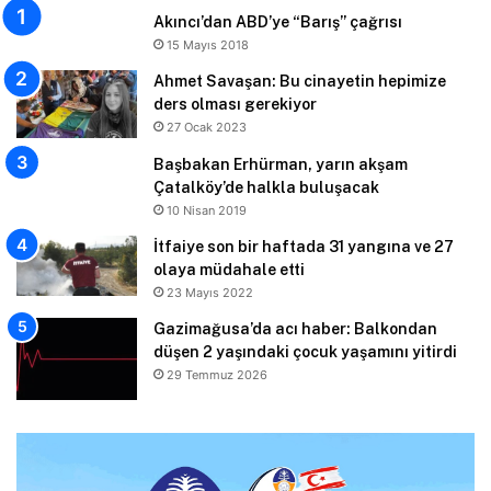
Akıncı’dan ABD’ye “Barış” çağrısı
15 Mayıs 2018
Ahmet Savaşan: Bu cinayetin hepimize
ders olması gerekiyor
27 Ocak 2023
Başbakan Erhürman, yarın akşam
Çatalköy’de halkla buluşacak
10 Nisan 2019
İtfaiye son bir haftada 31 yangına ve 27
olaya müdahale etti
23 Mayıs 2022
Gazimağusa’da acı haber: Balkondan
düşen 2 yaşındaki çocuk yaşamını yitirdi
29 Temmuz 2026