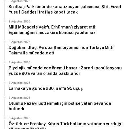
8 Ağustos 2026
Kızılbaş Parkı önünde kanalizasyon çalışması: Şht. Ecvet
Yusuf Caddesi trafiğe kapatılacak
8 Ağustos 2026
Milli Mücadele Vakfı, Erhürman’ı ziyaret etti:
Egemenliğimiz müzakere konusu yapılamaz
8 Ağustos 2026
Doğukan Ulaç, Avrupa Şampiyonası’nda Türkiye Milli
Takımı ile mücadele etti
8 Ağustos 2026
Biyolojik mücadelede önemli başarı: Zararlı popülasyonu
yüzde 90’a varan oranda baskılandı
8 Ağustos 2026
Larnaka’ya günde 230, Baf’a 95 uçuş
8 Ağustos 2026
Ölümlü kazayı üstlenmek için polise yalan beyanda
bulundu
8 Ağustos 2026
Öztürkler: Erenköy, Kıbrıs Türk halkının vatanına vurduğu