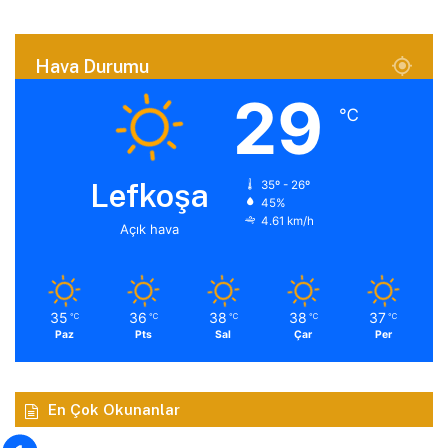
Hava Durumu
29
℃
Lefkoşa
35º - 26º
45%
4.61 km/h
Açık hava
35
36
38
38
37
℃
℃
℃
℃
℃
Paz
Pts
Sal
Çar
Per
En Çok Okunanlar