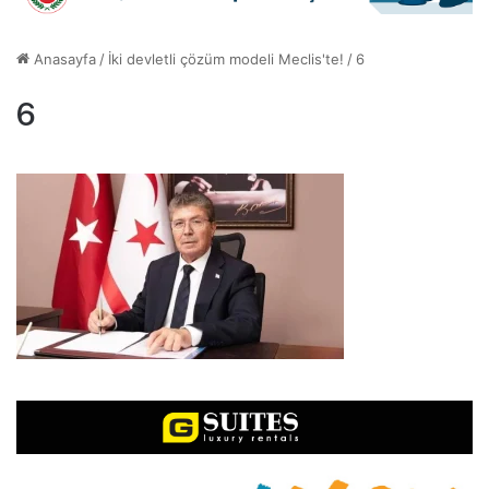
Anasayfa
/
İki devletli çözüm modeli Meclis'te!
/
6
6