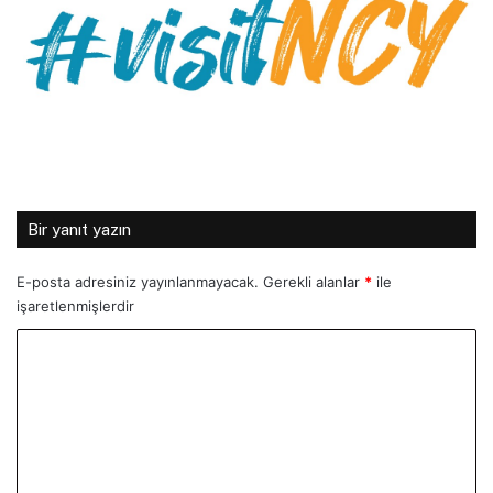
Bir yanıt yazın
E-posta adresiniz yayınlanmayacak.
Gerekli alanlar
*
ile
işaretlenmişlerdir
Y
o
r
u
m