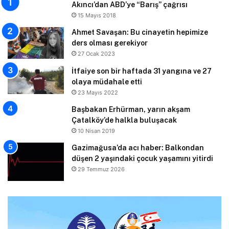
Akıncı’dan ABD’ye “Barış” çağrısı
15 Mayıs 2018
Ahmet Savaşan: Bu cinayetin hepimize
ders olması gerekiyor
27 Ocak 2023
İtfaiye son bir haftada 31 yangına ve 27
olaya müdahale etti
23 Mayıs 2022
Başbakan Erhürman, yarın akşam
Çatalköy’de halkla buluşacak
10 Nisan 2019
Gazimağusa’da acı haber: Balkondan
düşen 2 yaşındaki çocuk yaşamını yitirdi
29 Temmuz 2026