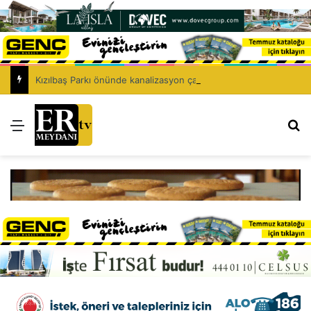
Kızılbaş Parkı önünde kanalizasyon çalışması: Şht. Ecvet Yusuf Caddesi trafiğe kapatılacak
Menü
Ar