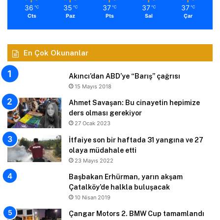
36
35
37
37
37
℃
℃
℃
℃
℃
Cts
Paz
Pts
Sal
Çar
En Çok Okunanlar
Akıncı’dan ABD’ye “Barış” çağrısı
15 Mayıs 2018
Ahmet Savaşan: Bu cinayetin hepimize
ders olması gerekiyor
27 Ocak 2023
İtfaiye son bir haftada 31 yangına ve 27
olaya müdahale etti
23 Mayıs 2022
Başbakan Erhürman, yarın akşam
Çatalköy’de halkla buluşacak
10 Nisan 2019
Çangar Motors 2. BMW Cup tamamlandı