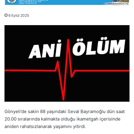
6 Eylül 2025
Gönyeli’de sakin 88 yaşındaki Seval Bayramoğlu dün saat
20.00 sıralarında kalmakta olduğu ikametgah içerisinde
aniden rahatsızlanarak yaşamını yitirdi.