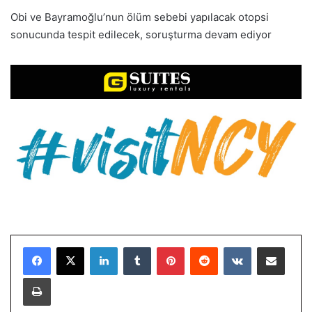
Obi ve Bayramoğlu’nun ölüm sebebi yapılacak otopsi
sonucunda tespit edilecek, soruşturma devam ediyor
LinkedIn
Tumblr
Pinterest
Reddit
VKontakte
E-Posta ile paylaş
Yazdır