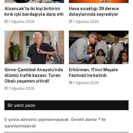
Alsancak’ta iki kişi birbirini
Hava sıcaklığı 39 derece
kırık içki bardağıyla darp etti
dolaylarında seyrediyor
7 Ağustos 2026
7 Ağustos 2026
Girne-Çamlıbel Anayolu’nda
Erhürman, 11’inci Meşale
ölümlü trafik kazası: Turan
Festivali’ne katıldı
Obalı yaşamını yitirdi!
7 Ağustos 2026
7 Ağustos 2026
Bir yanıt yazın
E-posta adresiniz yayınlanmayacak.
Gerekli alanlar
*
ile
işaretlenmişlerdir