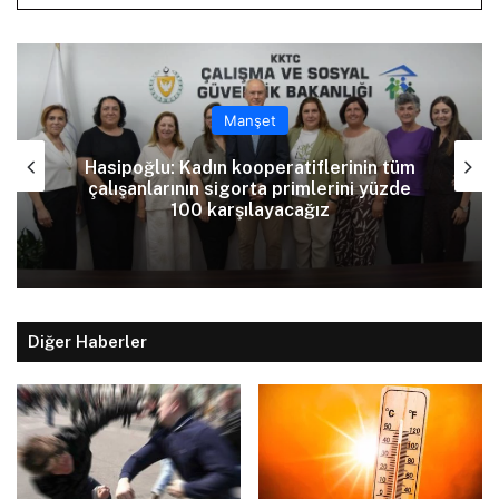
Manşet
Tatar: Enosis zihniyetine karşı varoluş
mücadelemiz devam ediyor
Diğer Haberler