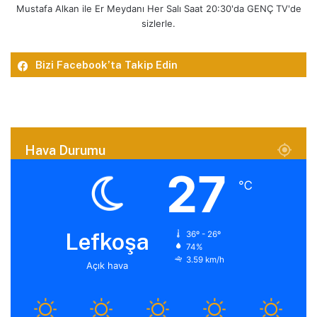
Mustafa Alkan ile Er Meydanı Her Salı Saat 20:30'da GENÇ TV'de
sizlerle.
Bizi Facebook’ta Takip Edin
Hava Durumu
27
℃
Lefkoşa
36º - 26º
74%
3.59 km/h
Açık hava