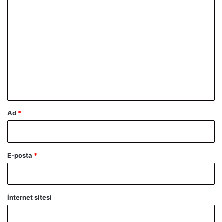
Y
o
r
u
m
*
Ad
*
E-posta
*
İnternet sitesi