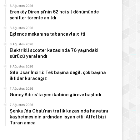
8 Ağustos 2026
Erenköy Direnişi’nin 62’nci yıl dönümünde
şehitler törenle anıldı
8 Ağustos 2026
Manşet
Eğlence mekanına tabancayla gitti
8 Ağustos 2026
8 Ağustos 2026
Elektrikli scooter kazasında 76 yaşındaki
Öztürkler: Erenköy, Kıbrıs Tür
sürücü yaralandı
vurduğu silinmez m
8 Ağustos 2026
Sıla Usar İncirli: Tek başına değil, çok başına
iktidar kuracağız
7 Ağustos 2026
Güney Kıbrıs’ta yeni kabine göreve başladı
s 2026
8 Ağustos 2026
8 Ağustos 2026
7 Ağustos 2026
Eğlence mekanına tabancayla gitti
Elektrikli scooter kazasında 76 yaşındaki sürücü yaralandı
Sıla Usar İncirli: Tek başına değil, çok başına iktidar kuracağız
Şenkul’da Obalı’nın trafik kazasında hayatını
kaybetmesinin ardından isyan etti: Affet bizi
Turan amca