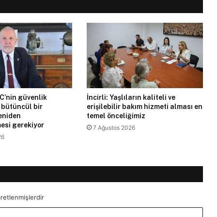
C’nin güvenlik
İncirli: Yaşlıların kaliteli ve
ı bütüncül bir
erişilebilir bakım hizmeti alması en
eniden
temel önceliğimiz
esi gerekiyor
7 Ağustos 2026
26
aretlenmişlerdir