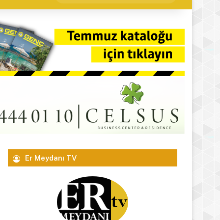
yap
...
Er Meydanı TV