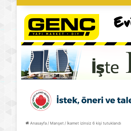
Anasayfa
/
Manşet
/
İkamet izinsiz 6 kişi tutuklandı