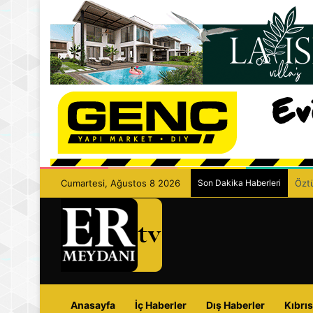
Cumartesi, Ağustos 8 2026
Son Dakika Haberleri
Öztü
Anasayfa
İç Haberler
Dış Haberler
Kıbrıs