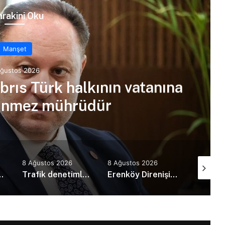
rakini Oku
Manşet
Ağustos 2026
brıs Türk halkının vatanına
linmez mührüdür
8 Ağustos 2026
8 Ağustos 2026
8 Ağusto
nın vatanına vurduğu silinmez mührüdür
Trafik denetimlerinde 520 sürücü rapor edildi
Erenköy Direnişi’nin 62’nci yıl dönümünde şehitler törenle anıldı