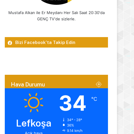
Mustafa Alkan ile Er Meydanı Her Salı Saat 20:30'da
GENÇ TV'de sizlerle.
Bizi Facebook’ta Takip Edin
Hava Durumu
34
℃
Lefkoşa
34º - 28º
36%
9.14 km/h
Açık hava