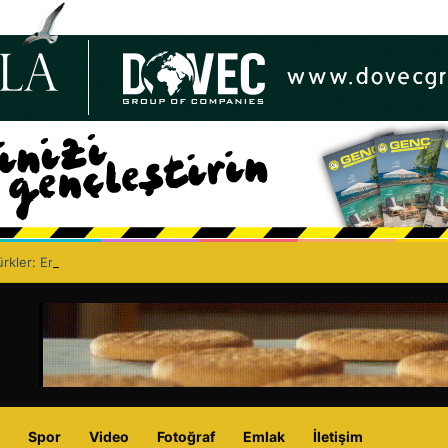
rkler: Erenköy, Kıbrıs Türk halkının vatanına vurduğu silinmez mührüdür
Spor
Video
Fotoğraf
Emlak
İletişim