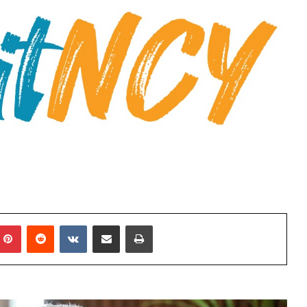
mblr
Pinterest
Reddit
VKontakte
E-Posta ile paylaş
Yazdır