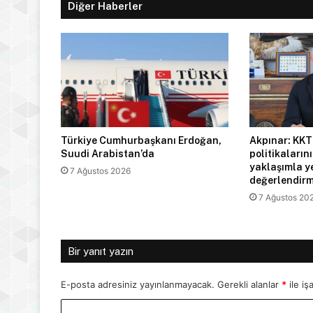
Diğer Haberler
Türkiye Cumhurbaşkanı Erdoğan,
Akpınar: KKT
Suudi Arabistan’da
politikaların
yaklaşımla y
7 Ağustos 2026
değerlendirm
7 Ağustos 20
Bir yanıt yazın
E-posta adresiniz yayınlanmayacak.
Gerekli alanlar
*
ile iş
Y