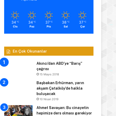
34
34
37
38
37
℃
℃
℃
℃
℃
Cts
Paz
Pts
Sal
Çar
En Çok Okunanlar
Akıncı’dan ABD’ye “Barış”
çağrısı
15 Mayıs 2018
Başbakan Erhürman, yarın
akşam Çatalköy’de halkla
buluşacak
10 Nisan 2019
Ahmet Savaşan: Bu cinayetin
hepimize ders olması gerekiyor