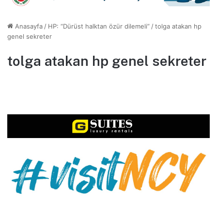
Anasayfa
/
HP: “Dürüst halktan özür dilemeli”
/
tolga atakan hp
genel sekreter
tolga atakan hp genel sekreter