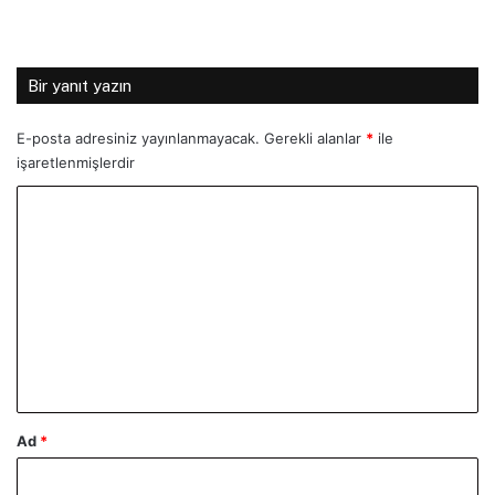
Bir yanıt yazın
E-posta adresiniz yayınlanmayacak.
Gerekli alanlar
*
ile
işaretlenmişlerdir
Y
o
r
u
m
*
Ad
*