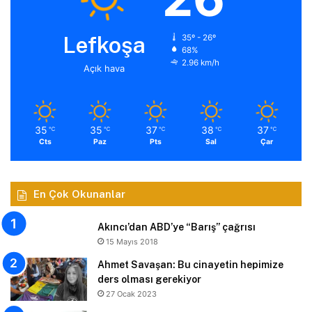
Lefkoşa
35º - 26º
68%
2.96 km/h
Açık hava
35
35
37
38
37
℃
℃
℃
℃
℃
Cts
Paz
Pts
Sal
Çar
En Çok Okunanlar
Akıncı’dan ABD’ye “Barış” çağrısı
15 Mayıs 2018
Ahmet Savaşan: Bu cinayetin hepimize
ders olması gerekiyor
27 Ocak 2023