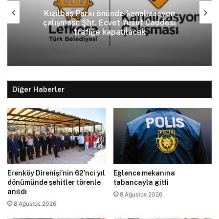
Kızılbaş Parkı önünde kanalizasyon
çalışması: Şht. Ecvet Yusuf Caddesi
trafiğe kapatılacak
Diğer Haberler
Erenköy Direnişi’nin 62’nci yıl
Eğlence mekanına
dönümünde şehitler törenle
tabancayla gitti
anıldı
8 Ağustos 2026
8 Ağustos 2026