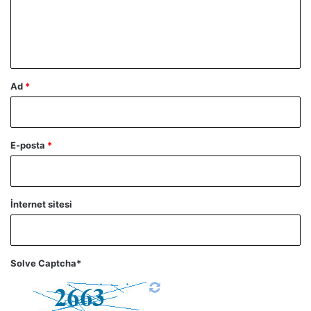
m
*
Ad
*
E-posta
*
İnternet sitesi
Solve Captcha*