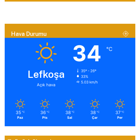
Hava Durumu
34
℃
Lefkoşa
35º - 26º
33%
5.03 km/h
Açık hava
35
36
38
38
37
℃
℃
℃
℃
℃
Paz
Pts
Sal
Çar
Per