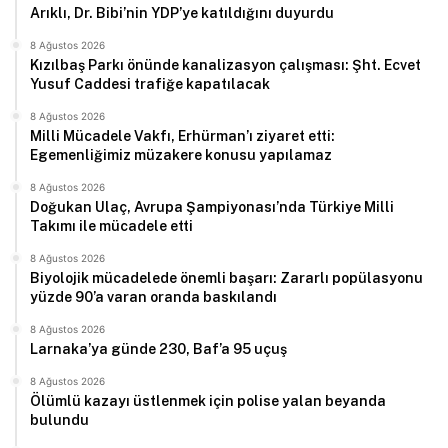
Arıklı, Dr. Bibi’nin YDP’ye katıldığını duyurdu
8 Ağustos 2026
Kızılbaş Parkı önünde kanalizasyon çalışması: Şht. Ecvet
Yusuf Caddesi trafiğe kapatılacak
8 Ağustos 2026
Milli Mücadele Vakfı, Erhürman’ı ziyaret etti:
Egemenliğimiz müzakere konusu yapılamaz
8 Ağustos 2026
Doğukan Ulaç, Avrupa Şampiyonası’nda Türkiye Milli
Takımı ile mücadele etti
8 Ağustos 2026
Biyolojik mücadelede önemli başarı: Zararlı popülasyonu
yüzde 90’a varan oranda baskılandı
8 Ağustos 2026
Larnaka’ya günde 230, Baf’a 95 uçuş
8 Ağustos 2026
Ölümlü kazayı üstlenmek için polise yalan beyanda
bulundu