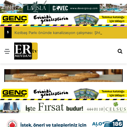
Kızılbaş Parkı önünde kanalizasyon çalışması: Şht. Ecvet Yusuf Caddesi trafiğe kapatılacak
Menü
Ar