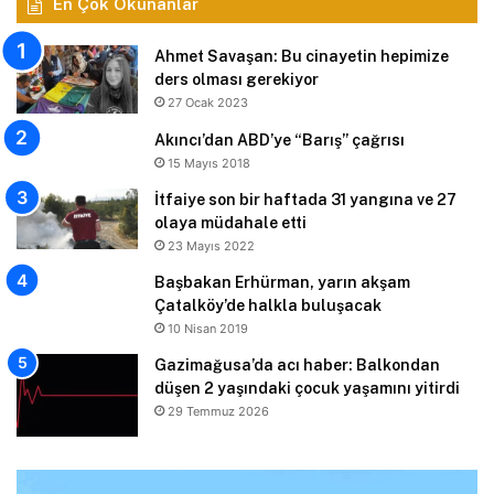
En Çok Okunanlar
Ahmet Savaşan: Bu cinayetin hepimize
ders olması gerekiyor
27 Ocak 2023
Akıncı’dan ABD’ye “Barış” çağrısı
15 Mayıs 2018
İtfaiye son bir haftada 31 yangına ve 27
olaya müdahale etti
23 Mayıs 2022
Başbakan Erhürman, yarın akşam
Çatalköy’de halkla buluşacak
10 Nisan 2019
Gazimağusa’da acı haber: Balkondan
düşen 2 yaşındaki çocuk yaşamını yitirdi
29 Temmuz 2026