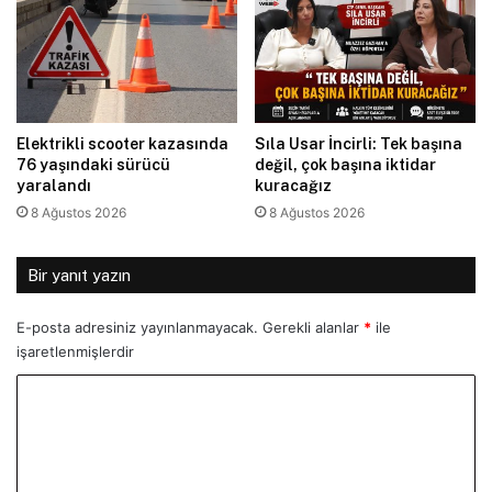
Elektrikli scooter kazasında
Sıla Usar İncirli: Tek başına
76 yaşındaki sürücü
değil, çok başına iktidar
yaralandı
kuracağız
8 Ağustos 2026
8 Ağustos 2026
Bir yanıt yazın
E-posta adresiniz yayınlanmayacak.
Gerekli alanlar
*
ile
işaretlenmişlerdir
Y
o
r
u