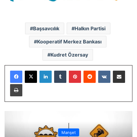
Başsavcılık
Halkın Partisi
Kooperatif Merkez Bankası
Kudret Özersay
LinkedIn
Tumblr
Pinterest
Reddit
VKontakte
E-Posta ile paylaş
Yazdır
Manşet