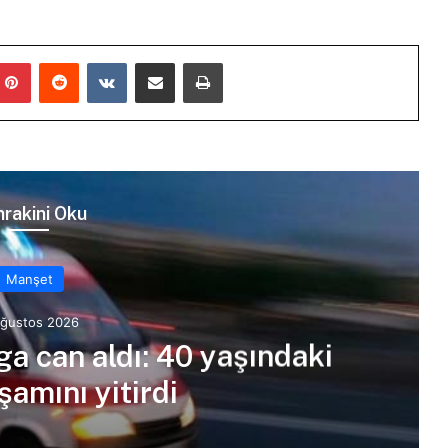
mblr
Pinterest
Reddit
VKontakte
E-Posta ile paylaş
Yazdır
rakini Oku
Manşet
Ağustos 2026
ga can aldı: 40 yaşındaki
amını yitirdi