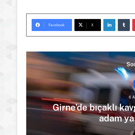
LinkedIn
Tu
Facebook
X
Son
6 
ra
Girne’de bıçaklı kav
adam yaş