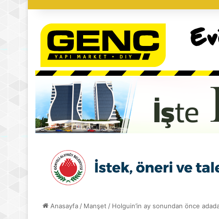
Anasayfa
/
Manşet
/
Holguin’in ay sonundan önce adada