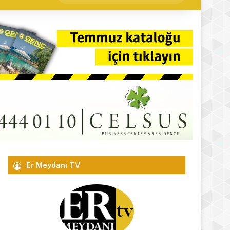
yap
...
Er Meydanı TV