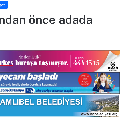
şet
undan önce adada