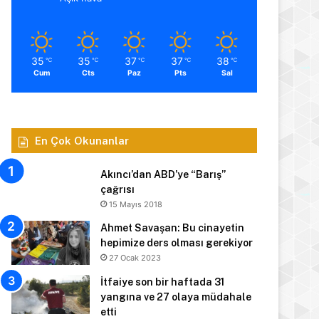
35
35
37
37
38
℃
℃
℃
℃
℃
Cum
Cts
Paz
Pts
Sal
En Çok Okunanlar
Akıncı’dan ABD’ye “Barış”
çağrısı
15 Mayıs 2018
Ahmet Savaşan: Bu cinayetin
hepimize ders olması gerekiyor
27 Ocak 2023
İtfaiye son bir haftada 31
yangına ve 27 olaya müdahale
etti