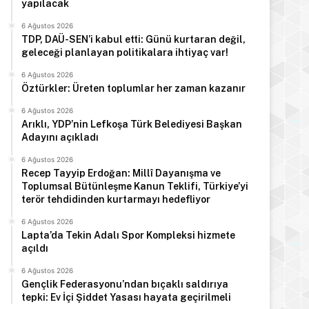
yapılacak
6 Ağustos 2026
TDP, DAÜ-SEN’i kabul etti: Günü kurtaran değil,
geleceği planlayan politikalara ihtiyaç var!
6 Ağustos 2026
Öztürkler: Üreten toplumlar her zaman kazanır
6 Ağustos 2026
Arıklı, YDP’nin Lefkoşa Türk Belediyesi Başkan
Adayını açıkladı
6 Ağustos 2026
Recep Tayyip Erdoğan: Millî Dayanışma ve
Toplumsal Bütünleşme Kanun Teklifi, Türkiye’yi
terör tehdidinden kurtarmayı hedefliyor
6 Ağustos 2026
Lapta’da Tekin Adalı Spor Kompleksi hizmete
açıldı
6 Ağustos 2026
Gençlik Federasyonu’ndan bıçaklı saldırıya
tepki: Ev İçi Şiddet Yasası hayata geçirilmeli