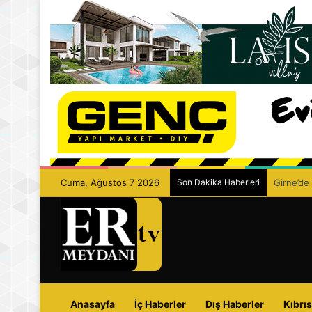
Cuma, Ağustos 7 2026
Son Dakika Haberleri
Girne’de 
Anasayfa
İç Haberler
Dış Haberler
Kıbrıs