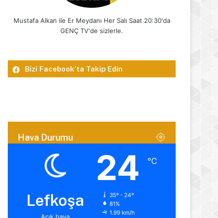
Mustafa Alkan ile Er Meydanı Her Salı Saat 20:30'da
GENÇ TV'de sizlerle.
Bizi Facebook’ta Takip Edin
Hava Durumu
24
℃
Lefkoşa
35º - 24º
81%
1.99 km/h
Açık hava