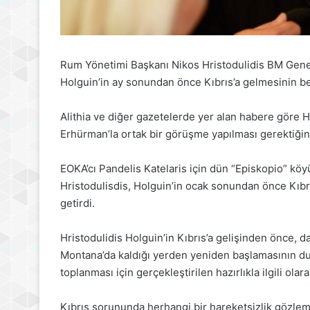
Rum Yönetimi Başkanı Nikos Hristodulidis BM Genel 
Holguin’in ay sonundan önce Kıbrıs’a gelmesinin be
Alithia ve diğer gazetelerde yer alan habere göre H
Erhürman’la ortak bir görüşme yapılması gerektiğini 
EOKA’cı Pandelis Katelaris için dün “Episkopio” k
Hristodulisdis, Holguin’in ocak sonundan önce Kıbrıs
getirdi.
Hristodulidis Holguin’in Kıbrıs’a gelişinden önce, 
Montana’da kaldığı yerden yeniden başlamasının duy
toplanması için gerçekleştirilen hazırlıkla ilgili ola
Kıbrıs sorununda herhangi bir hareketsizlik gözl