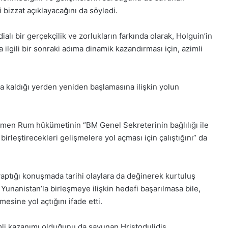
i bizzat açıklayacağını da söyledi.
lı bir gerçekçilik ve zorlukların farkında olarak, Holguin’in
 ilgili bir sonraki adıma dinamik kazandırması için, azimli
a kaldığı yerden yeniden başlamasına ilişkin yolun
rağmen Rum hükümetinin “BM Genel Sekreterinin bağlılığı ile
irleştirecekleri gelişmelere yol açması için çalıştığını” da
yaptığı konuşmada tarihi olaylara da değinerek kurtuluş
Yunanistan’la birleşmeye ilişkin hedefi başarılmasa bile,
sine yol açtığını ifade etti.
li kazanımı olduğunu da savunan Hristodulidis,