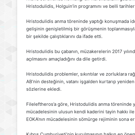
Hristodulidis, Holguin’in programını ve belli tarihler
Hristodulidis anma töreninde yaptığı konuşmada iddia
gelişinin genişletilmiş bir görüşmenin toplanmasıyla
bir şekilde çalıştıklarını da ifade etti.
Hristodulidis bu çabanın, müzakerelerin 2017 yılınd
açılmasını amaçladığını da dile getirdi.
Hristodulidis problemler, sıkıntılar ve zorluklara 
AB’nin desteğinin, vatanı işgalden kurtarıp yeniden b
sözlerine ekledi.
Fileleftheros’a göre, Hristodulidis anma töreninde 
mücadelesinin ulusun kendi kaderini tayin hakkı ile 
EOKA’nın mücadelesinin sömürge rejiminin sona erme
Kıbrıs Cumhuriyeti’nin kurulmasının halkın en önem