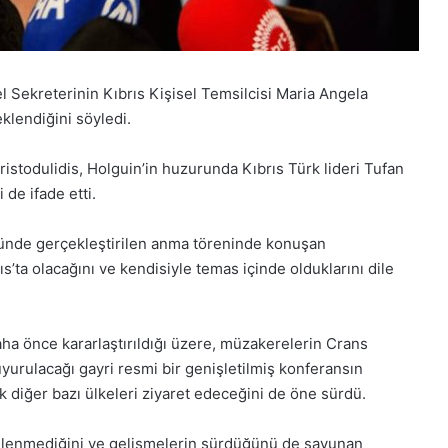
Sekreterinin Kıbrıs Kişisel Temsilcisi Maria Angela
klendiğini söyledi.
ristodulidis, Holguin’in huzurunda Kıbrıs Türk lideri Tufan
de ifade etti.
öyünde gerçekleştirilen anma töreninde konuşan
’ta olacağını ve kendisiyle temas içinde olduklarını dile
daha önce kararlaştırıldığı üzere, müzakerelerin Crans
urulacağı gayri resmi bir genişletilmiş konferansın
rak diğer bazı ülkeleri ziyaret edeceğini de öne sürdü.
emlenmediğini ve gelişmelerin sürdüğünü de savunan