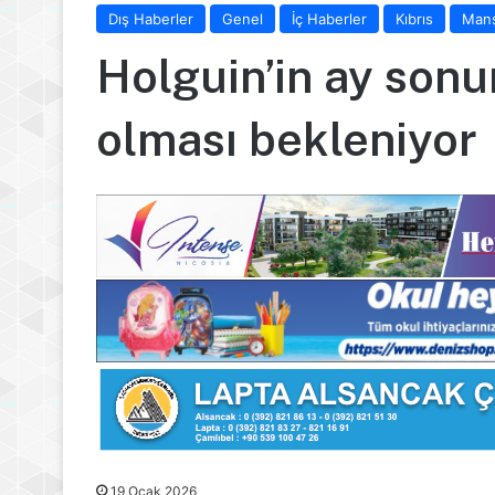
Dış Haberler
Genel
İç Haberler
Kıbrıs
Man
Holguin’in ay son
olması bekleniyor
19 Ocak 2026