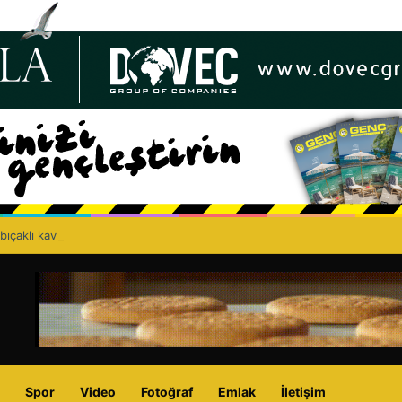
bıçaklı kavga can aldı: 40 yaşındaki adam yaşamını yitirdi
Spor
Video
Fotoğraf
Emlak
İletişim