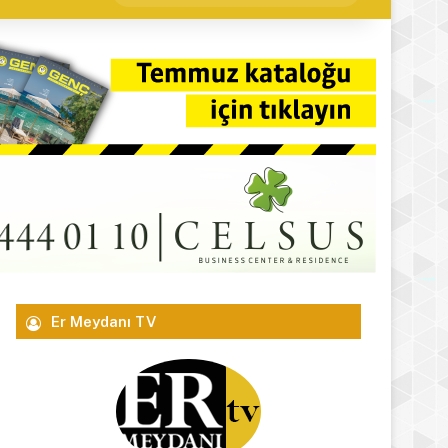
yap
...
Er Meydanı TV