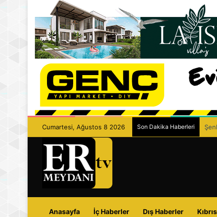
Cumartesi, Ağustos 8 2026
Son Dakika Haberleri
Şenk
Anasayfa
İç Haberler
Dış Haberler
Kıbrıs