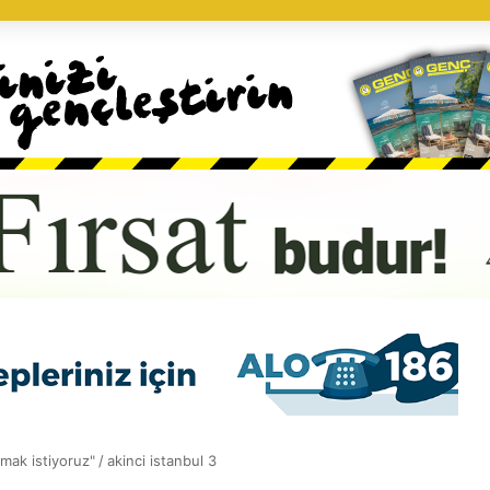
pmak istiyoruz"
/
akinci istanbul 3