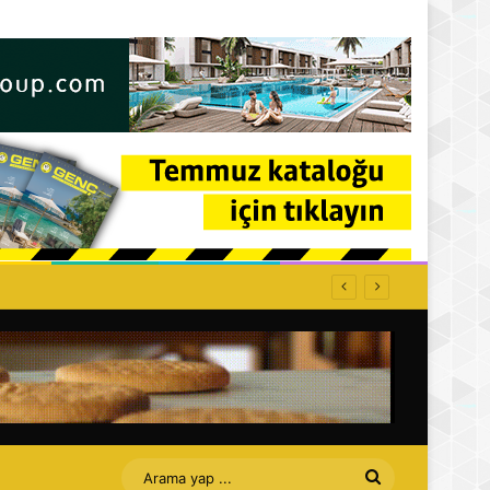
ti: Affet bizi Turan amca
Arama