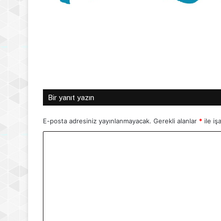
Bir yanıt yazın
E-posta adresiniz yayınlanmayacak.
Gerekli alanlar
*
ile iş
Y
o
r
u
m
*