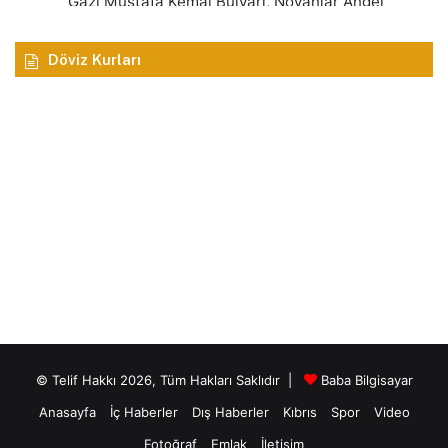
Döviz Kurları
© Telif Hakkı 2026, Tüm Hakları Saklıdır |
Baba Bilgisayar
Anasayfa
İç Haberler
Dış Haberler
Kıbrıs
Spor
Video
Fotoğraf
Emlak
İletişim