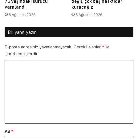
76 yaşındaki sürücü
değil, çok başına iktidar
yaralandı
kuracağız
8 Ağustos 2026
8 Ağustos 2026
Bir yanıt yazın
E-posta adresiniz yayınlanmayacak.
Gerekli alanlar
*
ile
işaretlenmişlerdir
Y
o
r
u
m
*
Ad
*