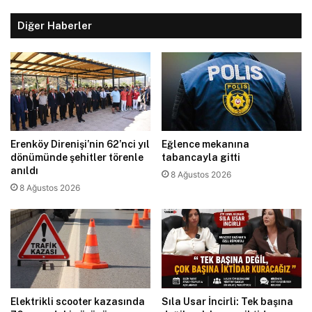
Diğer Haberler
Erenköy Direnişi’nin 62’nci yıl
Eğlence mekanına
dönümünde şehitler törenle
tabancayla gitti
anıldı
8 Ağustos 2026
8 Ağustos 2026
Elektrikli scooter kazasında
Sıla Usar İncirli: Tek başına