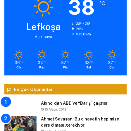
38
℃
Lefkoşa
38º - 28º
29%
9.13 km/h
Açık hava
36
34
37
38
37
℃
℃
℃
℃
℃
Cts
Paz
Pts
Sal
Çar
En Çok Okunanlar
Akıncı’dan ABD’ye “Barış” çağrısı
15 Mayıs 2018
Ahmet Savaşan: Bu cinayetin hepimize
ders olması gerekiyor