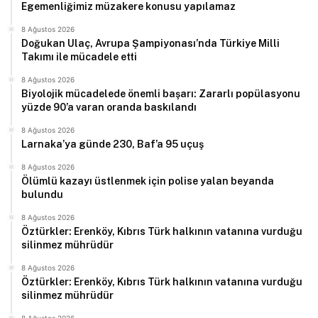
Egemenliğimiz müzakere konusu yapılamaz
8 Ağustos 2026
Doğukan Ulaç, Avrupa Şampiyonası’nda Türkiye Milli
Takımı ile mücadele etti
8 Ağustos 2026
Biyolojik mücadelede önemli başarı: Zararlı popülasyonu
yüzde 90’a varan oranda baskılandı
8 Ağustos 2026
Larnaka’ya günde 230, Baf’a 95 uçuş
8 Ağustos 2026
Ölümlü kazayı üstlenmek için polise yalan beyanda
bulundu
8 Ağustos 2026
Öztürkler: Erenköy, Kıbrıs Türk halkının vatanına vurduğu
silinmez mührüdür
8 Ağustos 2026
Öztürkler: Erenköy, Kıbrıs Türk halkının vatanına vurduğu
silinmez mührüdür
8 Ağustos 2026