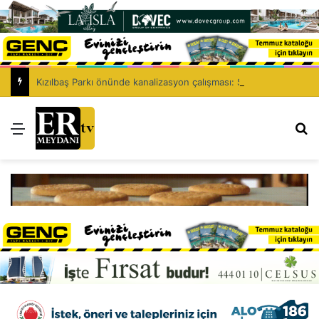
Kızılbaş Parkı önünde kanalizasyon çalışması: Şht. Ecvet Yusuf Caddesi trafiğe kapatılacak
Menü
Ar