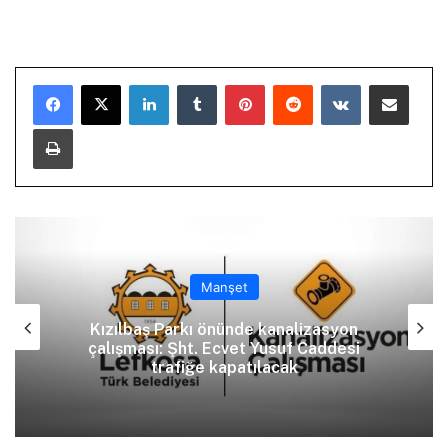
LinkedIn
Tumblr
Pinterest
Reddit
VKontakte
E-Posta ile paylaş
Yazdır
Manşet
Kızılbaş Parkı önünde kanalizasyon
çalışması: Şht. Ecvet Yusuf Caddesi
trafiğe kapatılacak