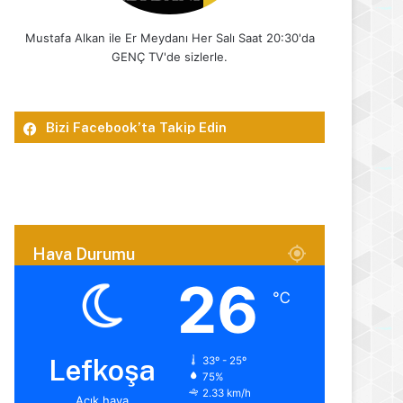
Mustafa Alkan ile Er Meydanı Her Salı Saat 20:30'da
GENÇ TV'de sizlerle.
Bizi Facebook’ta Takip Edin
Hava Durumu
26
℃
Lefkoşa
33º - 25º
75%
2.33 km/h
Açık hava