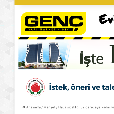
Anasayfa
/
Manşet
/
Hava sıcaklığı 32 dereceye kadar 