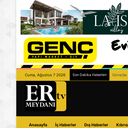
Cuma, Ağustos 7 2026
Son Dakika Haberleri
Girne’de 
Anasayfa
İç Haberler
Dış Haberler
Kıbrıs