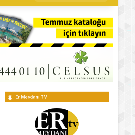
yap
...
Er Meydanı TV