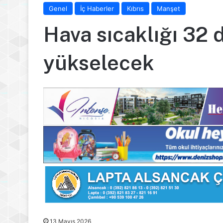
Genel
İç Haberler
Kıbrıs
Manşet
Hava sıcaklığı 32
yükselecek
13 Mayıs 2026