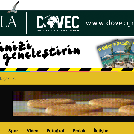
bıçaklı kavga can aldı: 40 yaşındaki adam yaşamını yitirdi
Spor
Video
Fotoğraf
Emlak
İletişim