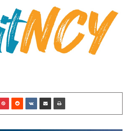
mblr
Pinterest
Reddit
VKontakte
E-Posta ile paylaş
Yazdır