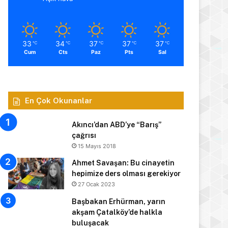
33
34
37
37
37
℃
℃
℃
℃
℃
Cum
Cts
Paz
Pts
Sal
En Çok Okunanlar
Akıncı’dan ABD’ye “Barış”
çağrısı
15 Mayıs 2018
Ahmet Savaşan: Bu cinayetin
hepimize ders olması gerekiyor
27 Ocak 2023
Başbakan Erhürman, yarın
akşam Çatalköy’de halkla
buluşacak