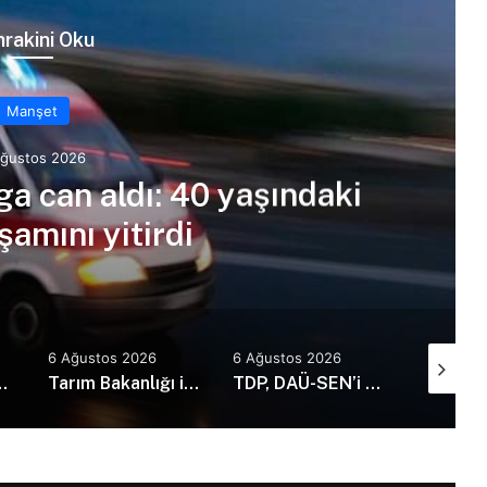
rakini Oku
Manşet
Ağustos 2026
ga can aldı: 40 yaşındaki
amını yitirdi
6 Ağustos 2026
6 Ağustos 2026
6 Ağusto
73 kaza, 1 ölü, 21 yaralı
Tarım Bakanlığı ile İMO’dan Anı Ormanı için iş birliği: Yürüyüş yolları ve sosyal alanlar yapılacak
TDP, DAÜ-SEN’i kabul etti: Günü kurtaran değil, geleceği planlayan politikalara ihtiyaç var!