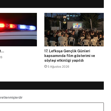
et…
17. Lefkoşa Gençlik Günleri
kapsamında film gösterimi ve
26
söyleşi etkinliği yapıldı
5 Ağustos 2026
aretlenmişlerdir