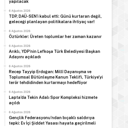
yapılacak
6 Ağustos 2026
TDP, DAÜ-SEN’i kabul etti: Günü kurtaran değil,
geleceği planlayan politikalara ihtiyaç var!
6 Ağustos 2026
Manşet
Öztürkler: Üreten toplumlar her zaman kazanır
6 Ağustos 2026
6 Ağustos 2026
Arıklı, YDP’nin Lefkoşa Türk Belediyesi Başkan
Haftalık trafik raporu: 73 kaza
Adayını açıkladı
6 Ağustos 2026
Recep Tayyip Erdoğan: Millî Dayanışma ve
Toplumsal Bütünleşme Kanun Teklifi, Türkiye’yi
terör tehdidinden kurtarmayı hedefliyor
6 Ağustos 2026
s 2026
6 Ağustos 2026
6 Ağustos 2026
Lapta’da Tekin Adalı Spor Kompleksi hizmete
Öztürkler: Üreten toplumlar her zaman kazanır
Arıklı, YDP’nin Lefkoşa Türk Belediyesi Başkan Adayını açıkladı
Recep Tayyip Erdoğan: Millî Dayanışma ve Toplumsal Bütünleşme Kanun Teklifi, Türkiye’yi terör tehdidinden kurtarmayı hedefliyor
açıldı
6 Ağustos 2026
Gençlik Federasyonu’ndan bıçaklı saldırıya
tepki: Ev İçi Şiddet Yasası hayata geçirilmeli