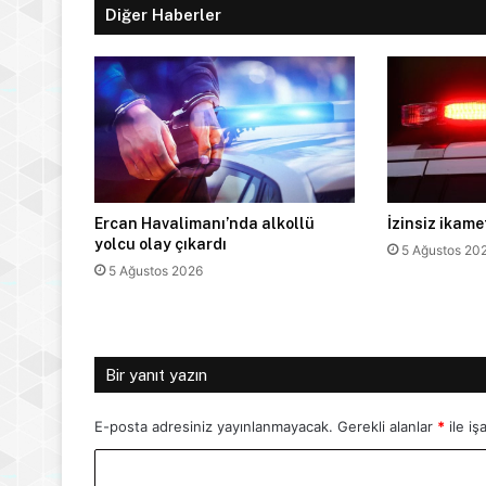
Diğer Haberler
Ercan Havalimanı’nda alkollü
İzinsiz ikam
yolcu olay çıkardı
5 Ağustos 20
5 Ağustos 2026
Bir yanıt yazın
E-posta adresiniz yayınlanmayacak.
Gerekli alanlar
*
ile iş
Y