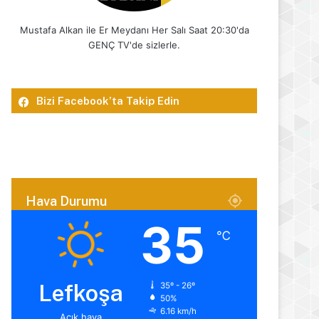
Mustafa Alkan ile Er Meydanı Her Salı Saat 20:30'da
GENÇ TV'de sizlerle.
Bizi Facebook’ta Takip Edin
Hava Durumu
35
℃
Lefkoşa
35º - 26º
50%
6.16 km/h
Açık hava