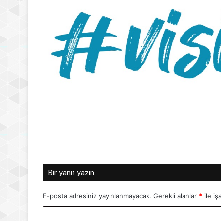
Bir yanıt yazın
E-posta adresiniz yayınlanmayacak.
Gerekli alanlar
*
ile iş
Y