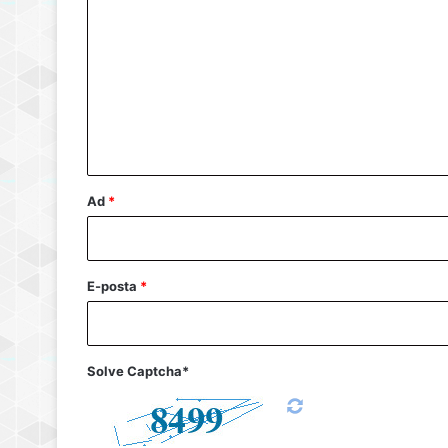
o
r
u
m
*
Ad
*
E-posta
*
Solve Captcha*