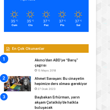
35
35
37
37
37
℃
℃
℃
℃
℃
Cum
Cts
Paz
Pts
Sal
En Çok Okunanlar
Akıncı’dan ABD’ye “Barış”
çağrısı
15 Mayıs 2018
Ahmet Savaşan: Bu cinayetin
hepimize ders olması gerekiyor
27 Ocak 2023
Başbakan Erhürman, yarın
akşam Çatalköy’de halkla
buluşacak