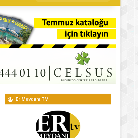
yap
...
Er Meydanı TV