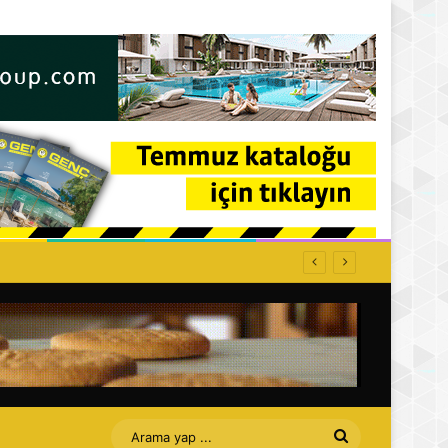
ffet bizi Turan amca
Arama