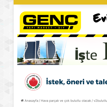
Anasayfa
/
Hava parçalı ve çok bulutlu olacak
/
v2bulutl