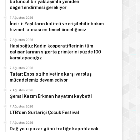
bütüncül bir yaklaşımla yeniden
değerlendirmesi gerekiyor
7 Ağustos 2026
İncirli: Yaşlıların kaliteli ve erişilebilir bakım
hizmeti alması en temel önceliğimiz
7 Ağustos 2026
Hasipoğlu: Kadın kooperatiflerinin tüm
çalışanlarının sigorta primlerini yüzde 100
karşılayacağız
7 Ağustos 2026
Tatar: Enosis zihniyetine karşı varoluş
mücadelemiz devam ediyor
7 Ağustos 2026
Şemsi Kazım Erkman hayatını kaybetti
7 Ağustos 2026
LTB’den Surlariçi Çocuk Festivali
7 Ağustos 2026
Dağ yolu pazar günü trafiğe kapatılacak