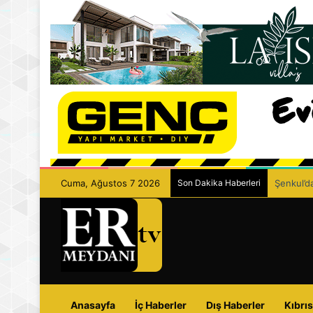
Cuma, Ağustos 7 2026
Son Dakika Haberleri
Şenkul’da
Anasayfa
İç Haberler
Dış Haberler
Kıbrıs