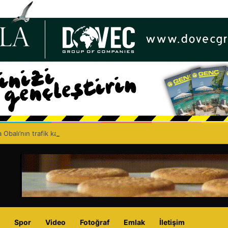
 Obalı’nın trafik kazasında hayatını kaybetmesinin ardından isyan etti: A
Spor
Video
Fotoğraf
Emlak
İletişim