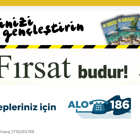
uhava_1716265788