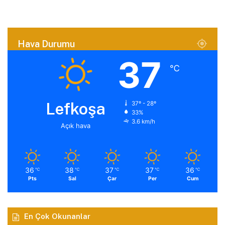
Hava Durumu
37
℃
Lefkoşa
37º - 28º
33%
3.6 km/h
Açık hava
36
38
37
37
36
℃
℃
℃
℃
℃
Pts
Sal
Çar
Per
Cum
En Çok Okunanlar