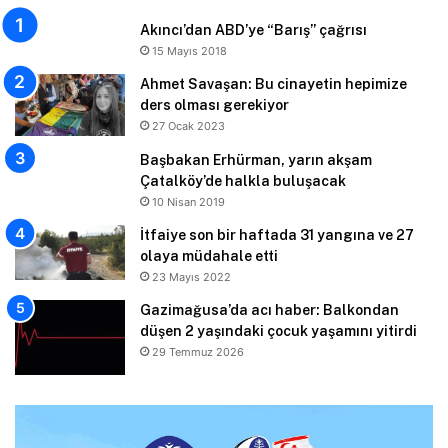
Akıncı’dan ABD’ye “Barış” çağrısı
15 Mayıs 2018
Ahmet Savaşan: Bu cinayetin hepimize
ders olması gerekiyor
27 Ocak 2023
Başbakan Erhürman, yarın akşam
Çatalköy’de halkla buluşacak
10 Nisan 2019
İtfaiye son bir haftada 31 yangına ve 27
olaya müdahale etti
23 Mayıs 2022
Gazimağusa’da acı haber: Balkondan
düşen 2 yaşındaki çocuk yaşamını yitirdi
29 Temmuz 2026