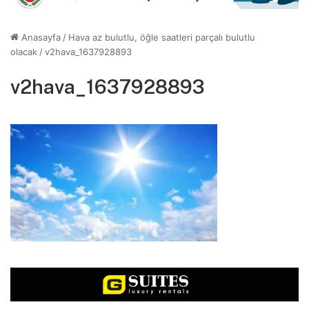
Anasayfa
/
Hava az bulutlu, öğle saatleri parçalı bulutlu
olacak
/
v2hava_1637928893
v2hava_1637928893