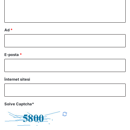
m
*
Ad
*
E-posta
*
İnternet sitesi
Solve Captcha*