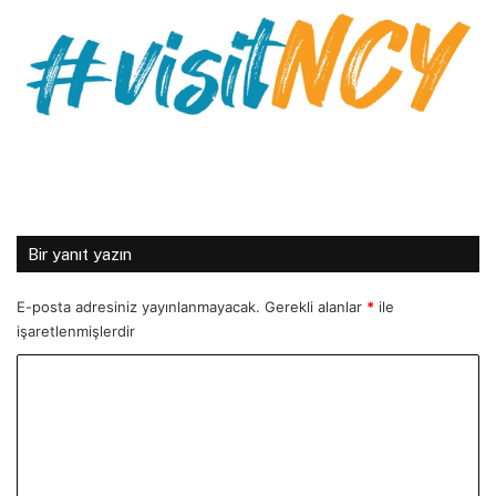
Bir yanıt yazın
E-posta adresiniz yayınlanmayacak.
Gerekli alanlar
*
ile
işaretlenmişlerdir
Y
o
r
u