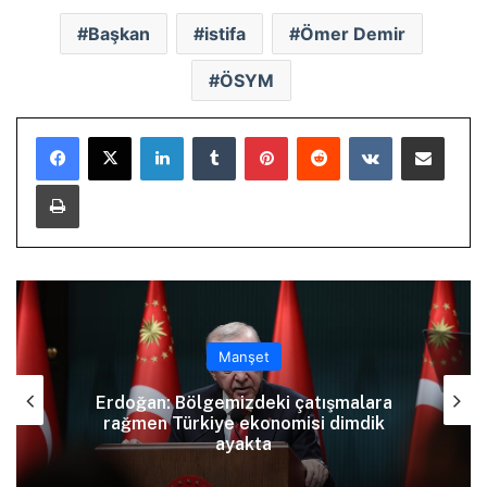
Başkan
istifa
Ömer Demir
ÖSYM
LinkedIn
Tumblr
Pinterest
Reddit
VKontakte
E-Posta ile paylaş
Yazdır
Manşet
KŞK, Guterres’in Antropoloji
Laboratuvarı’nı ziyaretini memnuniyetle
karşıladı