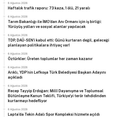
6 Ağustos 2026
Haftalık trafik raporu: 73 kaza, 1 ölü, 21 yaralı
6 Ağustos 2026
Tarım Bakanlığı ile İMO’dan Anı Ormanı için iş birliği:
Yürüyüş yolları ve sosyal alanlar yapılacak
6 Ağustos 2026
TDP, DAÜ-SEN’i kabul etti: Günü kurtaran değil, geleceği
planlayan politikalara ihtiyaç var!
6 Ağustos 2026
Öztürkler: Üreten toplumlar her zaman kazanır
6 Ağustos 2026
Arıklı, YDP’nin Lefkoşa Türk Belediyesi Başkan Adayını
açıkladı
6 Ağustos 2026
Recep Tayyip Erdoğan: Millî Dayanışma ve Toplumsal
Bütünleşme Kanun Teklifi, Türkiye’yi terör tehdidinden
kurtarmayı hedefliyor
6 Ağustos 2026
Lapta’da Tekin Adalı Spor Kompleksi hizmete açıldı