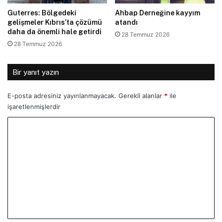
Guterres: Bölgedeki
Ahbap Derneğine kayyım
gelişmeler Kıbrıs’ta çözümü
atandı
daha da önemli hale getirdi
28 Temmuz 2026
28 Temmuz 2026
Bir yanıt yazın
E-posta adresiniz yayınlanmayacak.
Gerekli alanlar
*
ile
işaretlenmişlerdir
Y
o
r
u
m
*