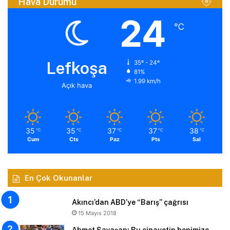
Hava Durumu
24
℃
Lefkoşa
35º - 24º
81%
1.99 km/h
Açık hava
35
35
37
37
38
℃
℃
℃
℃
℃
Cum
Cts
Paz
Pts
Sal
En Çok Okunanlar
Akıncı’dan ABD’ye “Barış” çağrısı
15 Mayıs 2018
Ahmet Savaşan: Bu cinayetin hepimize