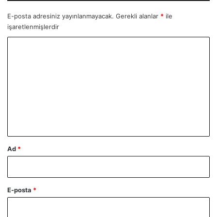
E-posta adresiniz yayınlanmayacak.
Gerekli alanlar
*
ile
işaretlenmişlerdir
Y
o
r
u
m
*
Ad
*
E-posta
*