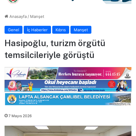
Anasayfa
/
Manşet
Genel
İç Haberler
Kıbrıs
Manşet
Hasipoğlu, turizm örgütü
temsilcileriyle görüştü
7 Mayıs 2026