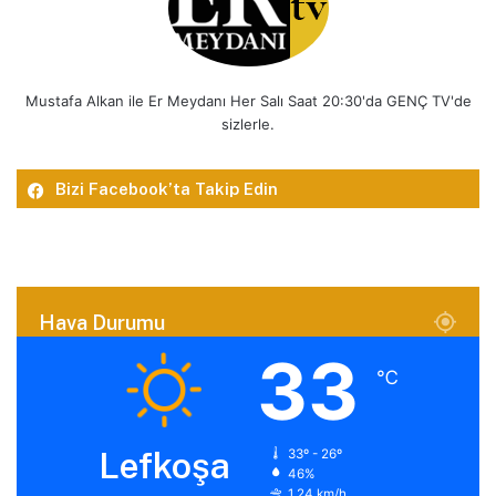
Mustafa Alkan ile Er Meydanı Her Salı Saat 20:30'da GENÇ TV'de
sizlerle.
Bizi Facebook’ta Takip Edin
Hava Durumu
33
℃
Lefkoşa
33º - 26º
46%
1.24 km/h