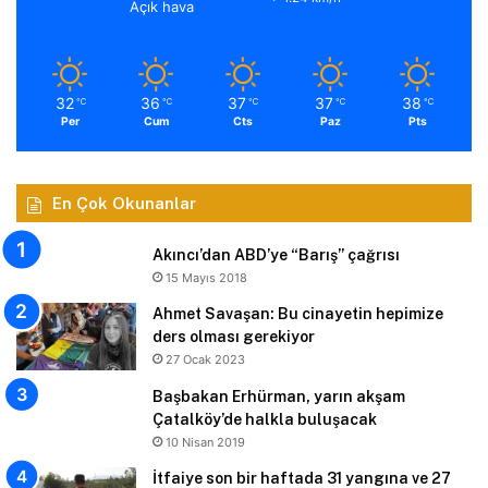
Açık hava
32
36
37
37
38
℃
℃
℃
℃
℃
Per
Cum
Cts
Paz
Pts
En Çok Okunanlar
Akıncı’dan ABD’ye “Barış” çağrısı
15 Mayıs 2018
Ahmet Savaşan: Bu cinayetin hepimize
ders olması gerekiyor
27 Ocak 2023
Başbakan Erhürman, yarın akşam
Çatalköy’de halkla buluşacak
10 Nisan 2019
İtfaiye son bir haftada 31 yangına ve 27