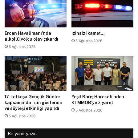
Ercan Havalimanı’nda
İzinsiz ikamet…
alkollü yolcu olay çıkardı
5 Ağustos 2026
5 Ağustos 2026
17. Lefkoşa Gençlik Günleri
Yeşil Barış Hareketi’nden
kapsamında film gösterimi
KTMMOB’ye ziyaret
ve söyleşi etkinliği yapıldı
5 Ağustos 2026
5 Ağustos 2026
Bir yanıt yazın