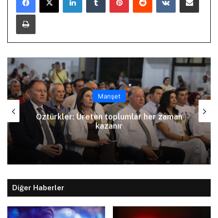
Yazdır
Manşet
Arıklı, YDP’nin Lefkoşa Türk Belediyesi
Başkan Adayını açıkladı
Diğer Haberler