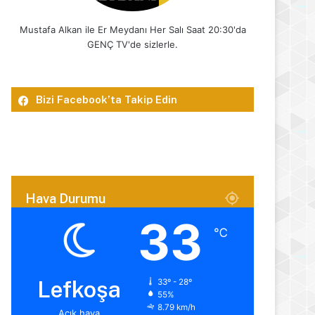
Mustafa Alkan ile Er Meydanı Her Salı Saat 20:30'da
GENÇ TV'de sizlerle.
Bizi Facebook’ta Takip Edin
Hava Durumu
33
℃
Lefkoşa
33º - 28º
55%
8.79 km/h
Açık hava