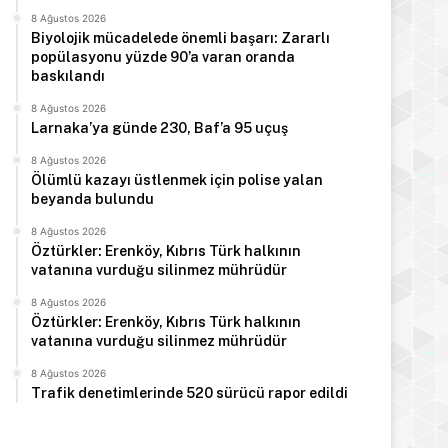
8 Ağustos 2026
Biyolojik mücadelede önemli başarı: Zararlı
popülasyonu yüzde 90’a varan oranda
baskılandı
8 Ağustos 2026
Larnaka’ya günde 230, Baf’a 95 uçuş
8 Ağustos 2026
Ölümlü kazayı üstlenmek için polise yalan
beyanda bulundu
8 Ağustos 2026
Öztürkler: Erenköy, Kıbrıs Türk halkının
vatanına vurduğu silinmez mührüdür
8 Ağustos 2026
Öztürkler: Erenköy, Kıbrıs Türk halkının
vatanına vurduğu silinmez mührüdür
8 Ağustos 2026
Trafik denetimlerinde 520 sürücü rapor edildi