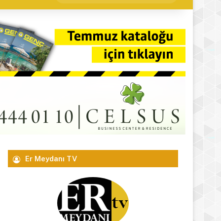
yap
...
Er Meydanı TV