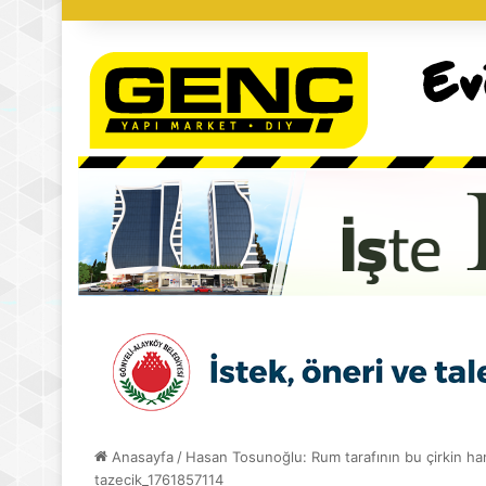
Anasayfa
/
Hasan Tosunoğlu: Rum tarafının bu çirkin ham
tazecik_1761857114