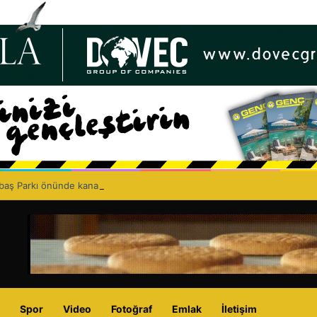
lbaş Parkı önünde kanalizasyon çalışması: Şht. Ecvet Yusuf Caddesi trafi
Spor
Video
Fotoğraf
Emlak
İletişim