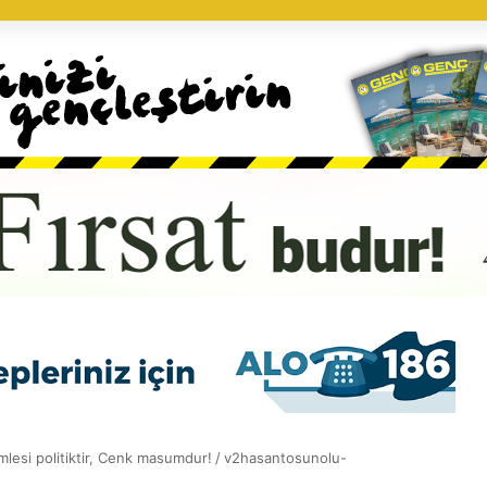
lesi politiktir, Cenk masumdur!
/
v2hasantosunolu-