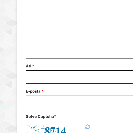
Y
o
r
u
m
*
Ad
*
E-posta
*
Solve Captcha*