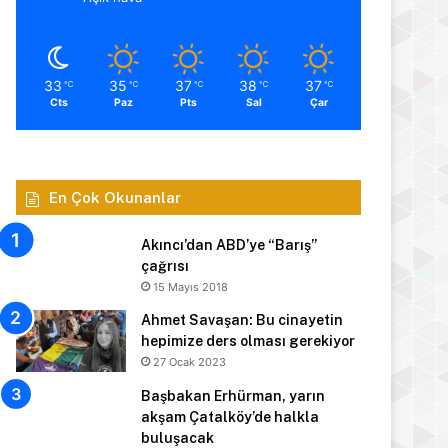
33
35
37
38
37
℃
℃
℃
℃
℃
Cts
Paz
Pts
Sal
Çar
En Çok Okunanlar
Akıncı’dan ABD’ye “Barış”
çağrısı
15 Mayıs 2018
Ahmet Savaşan: Bu cinayetin
hepimize ders olması gerekiyor
27 Ocak 2023
Başbakan Erhürman, yarın
akşam Çatalköy’de halkla
buluşacak