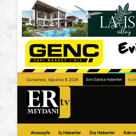
Cumartesi, Ağustos 8 2026
Son Dakika Haberleri
Kızı
Anasayfa
İç Haberler
Dış Haberler
Kıbrıs