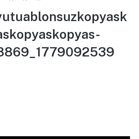
yutuablonsuzkopyask
askopyaskopyas-
58869_1779092539