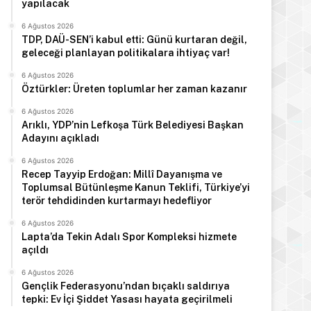
yapılacak
6 Ağustos 2026
TDP, DAÜ-SEN’i kabul etti: Günü kurtaran değil,
geleceği planlayan politikalara ihtiyaç var!
6 Ağustos 2026
Öztürkler: Üreten toplumlar her zaman kazanır
6 Ağustos 2026
Arıklı, YDP’nin Lefkoşa Türk Belediyesi Başkan
Adayını açıkladı
6 Ağustos 2026
Recep Tayyip Erdoğan: Millî Dayanışma ve
Toplumsal Bütünleşme Kanun Teklifi, Türkiye’yi
terör tehdidinden kurtarmayı hedefliyor
6 Ağustos 2026
Lapta’da Tekin Adalı Spor Kompleksi hizmete
açıldı
6 Ağustos 2026
Gençlik Federasyonu’ndan bıçaklı saldırıya
tepki: Ev İçi Şiddet Yasası hayata geçirilmeli