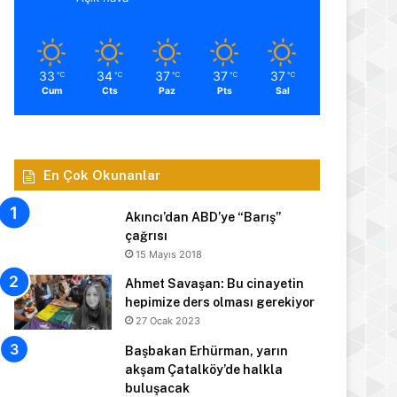
33
34
37
37
37
℃
℃
℃
℃
℃
Cum
Cts
Paz
Pts
Sal
En Çok Okunanlar
Akıncı’dan ABD’ye “Barış”
çağrısı
15 Mayıs 2018
Ahmet Savaşan: Bu cinayetin
hepimize ders olması gerekiyor
27 Ocak 2023
Başbakan Erhürman, yarın
akşam Çatalköy’de halkla
buluşacak