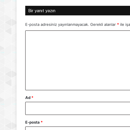
Bir yanıt yazın
E-posta adresiniz yayınlanmayacak.
Gerekli alanlar
*
ile iş
Y
o
r
u
m
*
Ad
*
E-posta
*