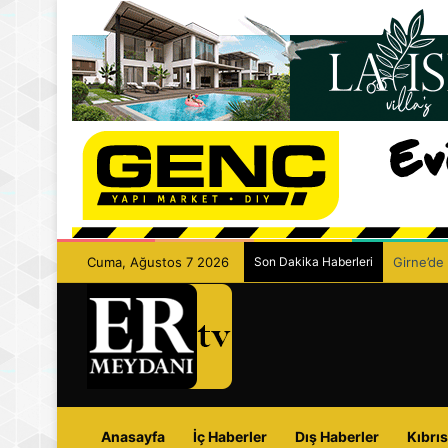
Cuma, Ağustos 7 2026
Son Dakika Haberleri
Girne’de 
Anasayfa
İç Haberler
Dış Haberler
Kıbrıs