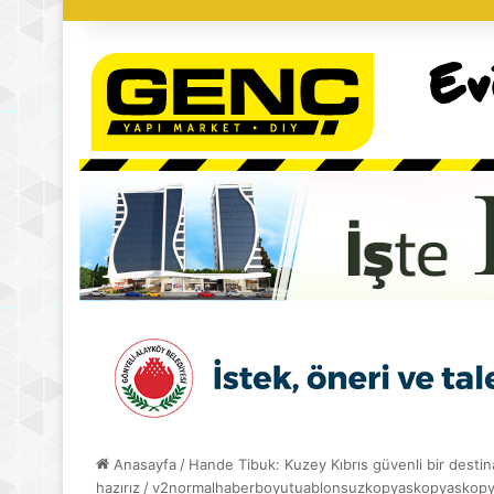
Anasayfa
/
Hande Tibuk: Kuzey Kıbrıs güvenli bir destin
hazırız
/
v2normalhaberboyutuablonsuzkopyaskopyaskop