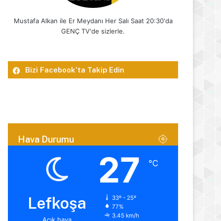
Mustafa Alkan ile Er Meydanı Her Salı Saat 20:30'da
GENÇ TV'de sizlerle.
Bizi Facebook’ta Takip Edin
Hava Durumu
27
℃
Lefkoşa
33º - 25º
77%
3.45 km/h
Açık hava