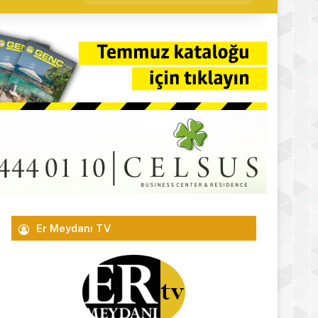
yap
...
Er Meydanı TV