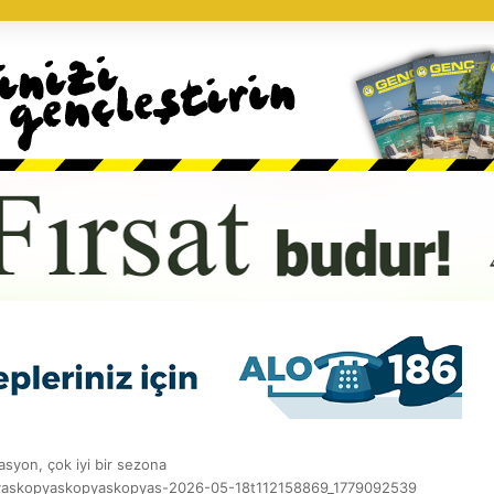
asyon, çok iyi bir sezona
yaskopyaskopyaskopyas-2026-05-18t112158869_1779092539