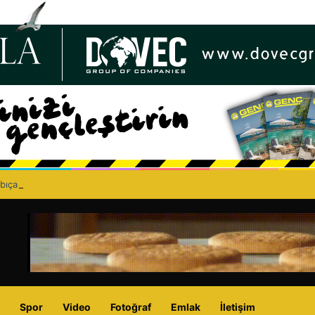
bıçaklı kavga can aldı: 40 yaşındaki adam yaşamını yitirdi
Spor
Video
Fotoğraf
Emlak
İletişim