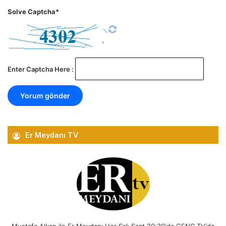
Solve Captcha*
Enter Captcha Here :
Er Meydanı TV
Mustafa Alkan ile Er Meydanı Her Salı Saat 20:30'da GENÇ TV'de