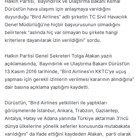
Halkın Partisi, Bayındırlık ve Ulaştırma Bakanı Kemal
Dürüst’ün hava ulaşımı için anlaşmaya varıldığını
duyurduğu “Bird Airlines” adlı şirketin TC Sivil Havacılık
Genel Müdürlüğü’ne hiçbir başvurusunun olmadığını
belirterek “aslında hiç var olmayan bu şirkete hangi
kriterlere dayanılarak izin verildiğini” sordu.
Halkın Partisi Genel Sekreteri Tolga Atakan yazılı
açıklamasında, Bayındırlık ve Ulaştırma Bakanı Dürüst’ün
13 Kasım 2016 tarihinde, “Bird Airlines’ın KKTC’ye uçuş
yapması için gerekli izinlerin verilmesi kararının alındığına”
dair basına açıklama yaptığını kaydetti.
Dürüst’ün, “Bird Airlines yetkilileri ile yaptıkları
görüşmelerde İstanbul, Ankara, Trabzon, Gaziantep,
Antalya, Hatay ve Adana yanında Türkiye aktarmalı 3’ncü
dünya ülkelerine yönelik seferler konusunda mutabakata
varıldığını” da ifade ettiğini kaydeden Atakan, parti olarak