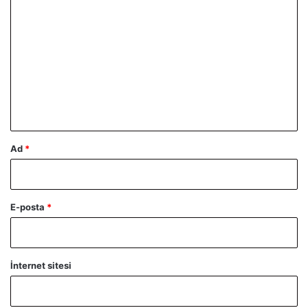
o
r
u
m
*
Ad
*
E-posta
*
İnternet sitesi