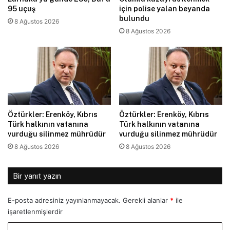
95 uçuş
için polise yalan beyanda
bulundu
8 Ağustos 2026
8 Ağustos 2026
Öztürkler: Erenköy, Kıbrıs
Öztürkler: Erenköy, Kıbrıs
Türk halkının vatanına
Türk halkının vatanına
vurduğu silinmez mührüdür
vurduğu silinmez mührüdür
8 Ağustos 2026
8 Ağustos 2026
Bir yanıt yazın
E-posta adresiniz yayınlanmayacak.
Gerekli alanlar
*
ile
işaretlenmişlerdir
Y