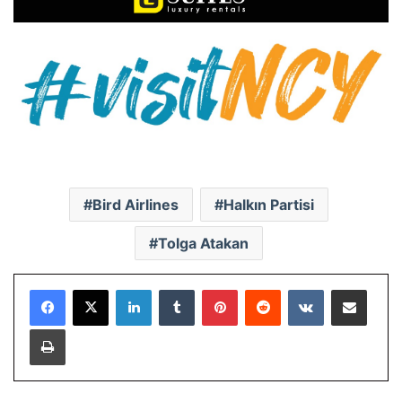
Bird Airlines
Halkın Partisi
Tolga Atakan
LinkedIn
Tumblr
Pinterest
Reddit
VKontakte
E-Posta ile paylaş
Yazdır