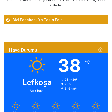
sizlerle.
Bizi Facebook’ta Takip Edin
Hava Durumu
38
℃
Lefkoşa
38º - 26º
29%
5.16 km/h
Açık hava