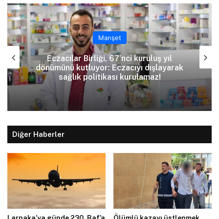
Manşet
Eczacılar Birliği, 67’nci kuruluş yıl
dönümünü kutluyor: Eczacıyı dışlayarak
sağlık politikası kurulamaz!
Diğer Haberler
Larnaka’ya günde 230, Baf’a
Ölümlü kazayı üstlenmek