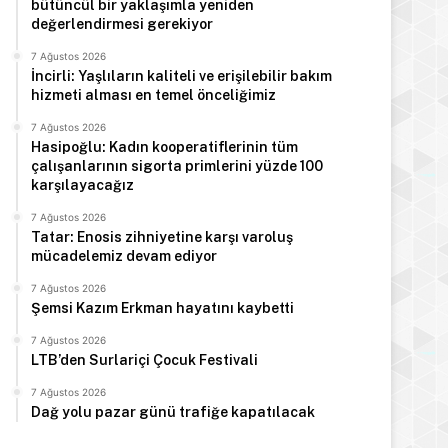
bütüncül bir yaklaşımla yeniden
değerlendirmesi gerekiyor
7 Ağustos 2026
İncirli: Yaşlıların kaliteli ve erişilebilir bakım
hizmeti alması en temel önceliğimiz
7 Ağustos 2026
Hasipoğlu: Kadın kooperatiflerinin tüm
çalışanlarının sigorta primlerini yüzde 100
karşılayacağız
7 Ağustos 2026
Tatar: Enosis zihniyetine karşı varoluş
mücadelemiz devam ediyor
7 Ağustos 2026
Şemsi Kazım Erkman hayatını kaybetti
7 Ağustos 2026
LTB’den Surlariçi Çocuk Festivali
7 Ağustos 2026
Dağ yolu pazar günü trafiğe kapatılacak