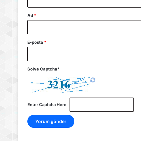
Ad
*
E-posta
*
Solve Captcha*
Enter Captcha Here :