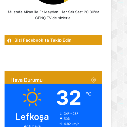
Mustafa Alkan ile Er Meydanı Her Salı Saat 20:30'da
GENÇ TV'de sizlerle.
Bizi Facebook’ta Takip Edin
Hava Durumu
32
℃
Lefkoşa
34º - 28º
50%
4.82 km/h
Açık hava