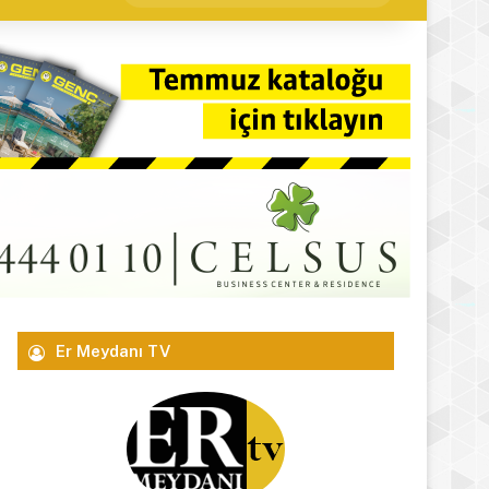
yap
...
Er Meydanı TV