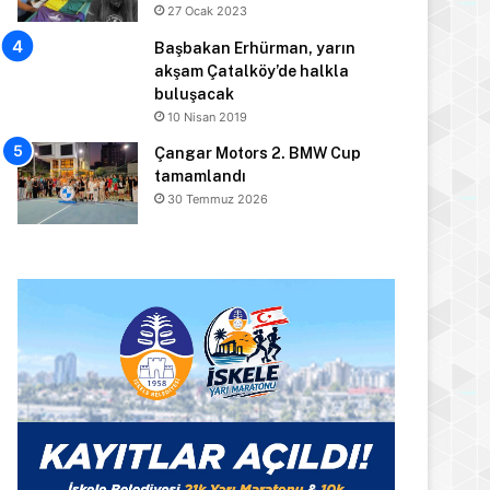
27 Ocak 2023
Başbakan Erhürman, yarın
akşam Çatalköy’de halkla
buluşacak
10 Nisan 2019
Çangar Motors 2. BMW Cup
tamamlandı
30 Temmuz 2026