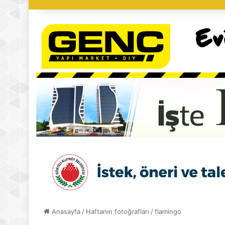
Anasayfa
/
Haftanın fotoğrafları
/
flamingo