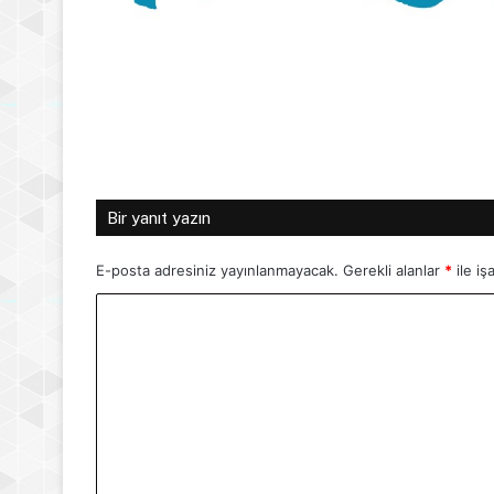
Bir yanıt yazın
E-posta adresiniz yayınlanmayacak.
Gerekli alanlar
*
ile iş
Y
o
r
u
m
*