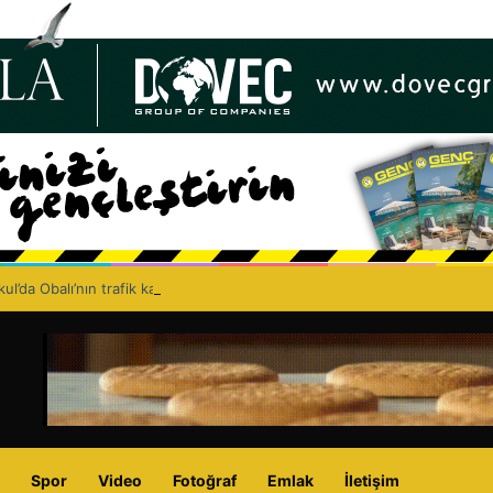
ul’da Obalı’nın trafik kazasında hayatını kaybetmesinin ardından isyan et
Spor
Video
Fotoğraf
Emlak
İletişim