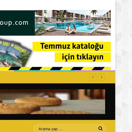
ti: Affet bizi Turan amca
Arama