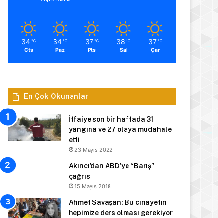
34
34
37
38
37
℃
℃
℃
℃
℃
Cts
Paz
Pts
Sal
Çar
En Çok Okunanlar
İtfaiye son bir haftada 31
yangına ve 27 olaya müdahale
etti
23 Mayıs 2022
Akıncı’dan ABD’ye “Barış”
çağrısı
15 Mayıs 2018
Ahmet Savaşan: Bu cinayetin
hepimize ders olması gerekiyor