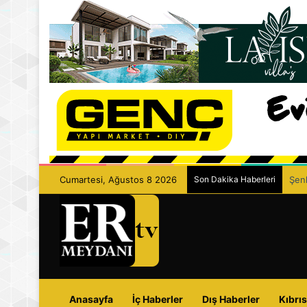
Cumartesi, Ağustos 8 2026
Son Dakika Haberleri
Şenk
Anasayfa
İç Haberler
Dış Haberler
Kıbrıs