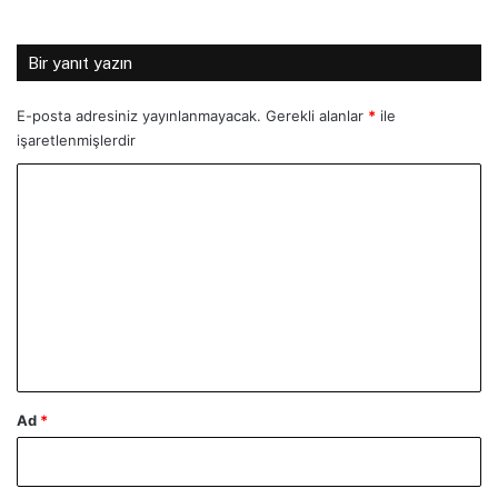
Bir yanıt yazın
E-posta adresiniz yayınlanmayacak.
Gerekli alanlar
*
ile
işaretlenmişlerdir
Y
o
r
u
m
*
Ad
*