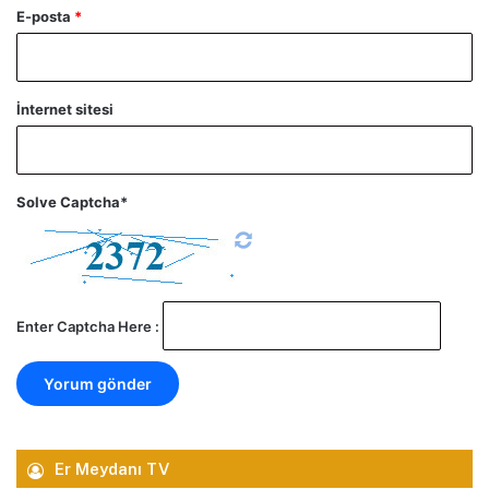
E-posta
*
İnternet sitesi
Solve Captcha*
Enter Captcha Here :
Er Meydanı TV