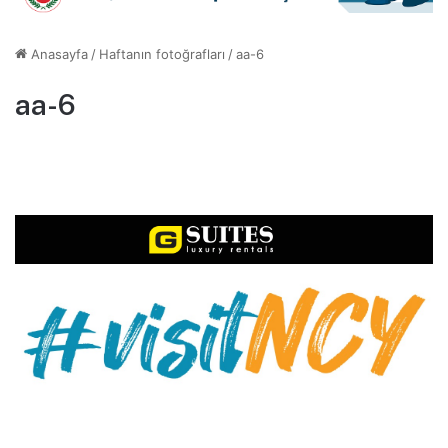
Anasayfa
/
Haftanın fotoğrafları
/
aa-6
aa-6