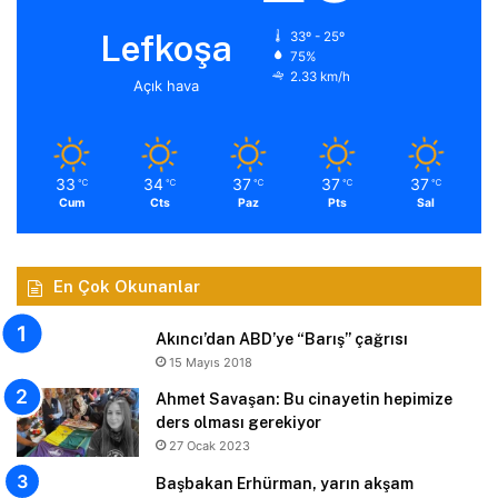
Lefkoşa
33º - 25º
75%
2.33 km/h
Açık hava
33
34
37
37
37
℃
℃
℃
℃
℃
Cum
Cts
Paz
Pts
Sal
En Çok Okunanlar
Akıncı’dan ABD’ye “Barış” çağrısı
15 Mayıs 2018
Ahmet Savaşan: Bu cinayetin hepimize
ders olması gerekiyor
27 Ocak 2023
Başbakan Erhürman, yarın akşam