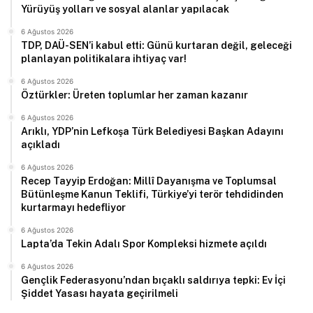
Yürüyüş yolları ve sosyal alanlar yapılacak
6 Ağustos 2026
TDP, DAÜ-SEN’i kabul etti: Günü kurtaran değil, geleceği
planlayan politikalara ihtiyaç var!
6 Ağustos 2026
Öztürkler: Üreten toplumlar her zaman kazanır
6 Ağustos 2026
Arıklı, YDP’nin Lefkoşa Türk Belediyesi Başkan Adayını
açıkladı
6 Ağustos 2026
Recep Tayyip Erdoğan: Millî Dayanışma ve Toplumsal
Bütünleşme Kanun Teklifi, Türkiye’yi terör tehdidinden
kurtarmayı hedefliyor
6 Ağustos 2026
Lapta’da Tekin Adalı Spor Kompleksi hizmete açıldı
6 Ağustos 2026
Gençlik Federasyonu’ndan bıçaklı saldırıya tepki: Ev İçi
Şiddet Yasası hayata geçirilmeli