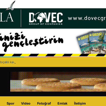
bıçaklı kavga can aldı: 40 yaşındaki adam yaşamını yitirdi
Spor
Video
Fotoğraf
Emlak
İletişim