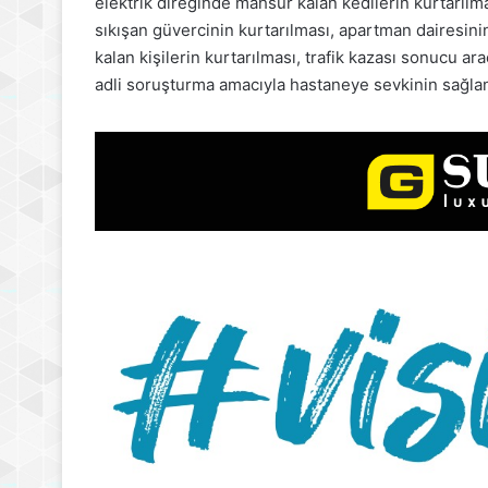
elektrik direğinde mahsur kalan kedilerin kurtarılm
sıkışan güvercinin kurtarılması, apartman dairesini
kalan kişilerin kurtarılması, trafik kazası sonucu ara
adli soruşturma amacıyla hastaneye sevkinin sağlanm