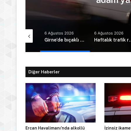
Ağustos 2026
6 Ağustos 2026
6 Ağustos 2026
Kudret Özersay: Devletin gücü yetim çocuklara mı yetti?
Girne’de bıçaklı kavga can aldı: 40 yaşındaki adam yaşamını yitirdi
Haftalık trafik raporu: 
Diğer Haberler
Ercan Havalimanı’nda alkollü
İzinsiz ikam