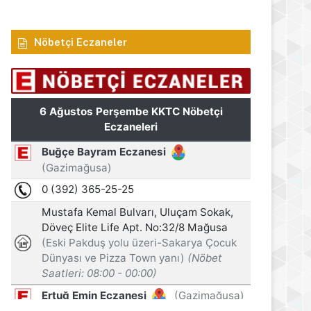
Nöbetçi Eczaneler
s 2026
6 Ağustos 2026
6 Ağustos 2026
Öztürkler: Üreten toplumlar her zaman kazanır
Arıklı, YDP’nin Lefkoşa Türk Belediyesi Başkan Adayını açıkladı
Recep Tayyip Erdoğan: Millî Dayanışma ve Toplumsal Bütünleşme Kanun Teklifi, Türkiye’yi terör tehdidinden kurtarmayı hedefliyor