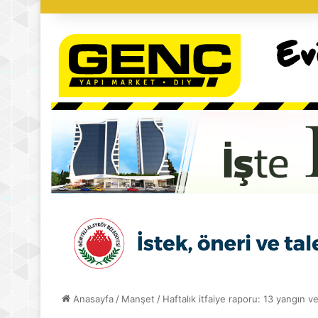
Anasayfa
/
Manşet
/
Haftalık itfaiye raporu: 13 yangın v