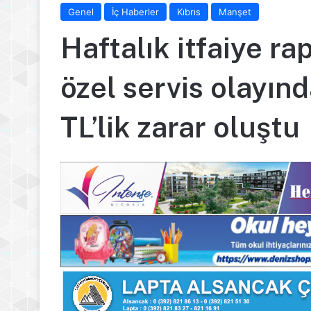
Genel
İç Haberler
Kıbrıs
Manşet
Haftalık itfaiye ra
özel servis olayın
TL’lik zarar oluştu