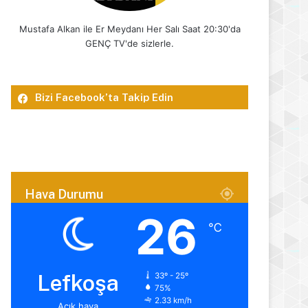
Mustafa Alkan ile Er Meydanı Her Salı Saat 20:30'da
GENÇ TV'de sizlerle.
Bizi Facebook’ta Takip Edin
Hava Durumu
26
℃
Lefkoşa
33º - 25º
75%
2.33 km/h
Açık hava