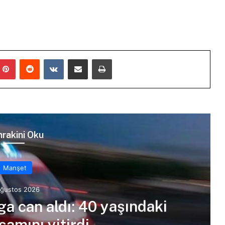
mblr
Pinterest
Reddit
VKontakte
E-Posta ile paylaş
Yazdır
rakini Oku
Manşet
Ağustos 2026
ga can aldı: 40 yaşındaki
amını yitirdi