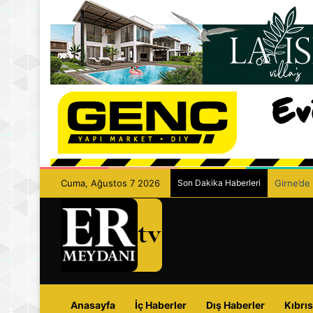
Cuma, Ağustos 7 2026
Son Dakika Haberleri
Girne’de 
Anasayfa
İç Haberler
Dış Haberler
Kıbrıs