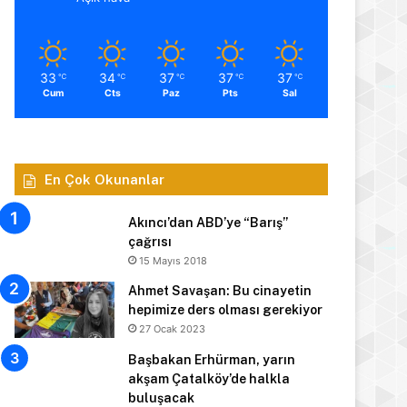
33
34
37
37
37
℃
℃
℃
℃
℃
Cum
Cts
Paz
Pts
Sal
En Çok Okunanlar
Akıncı’dan ABD’ye “Barış”
çağrısı
15 Mayıs 2018
Ahmet Savaşan: Bu cinayetin
hepimize ders olması gerekiyor
27 Ocak 2023
Başbakan Erhürman, yarın
akşam Çatalköy’de halkla
buluşacak