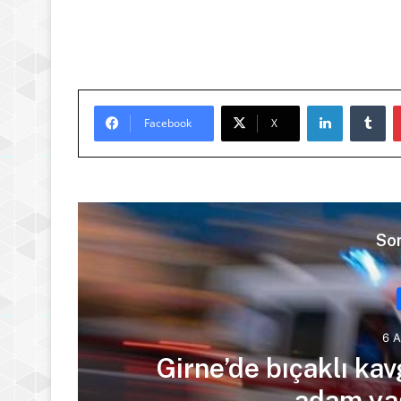
LinkedIn
Tu
Facebook
X
Son
6 
ra
Girne’de bıçaklı kav
adam yaş