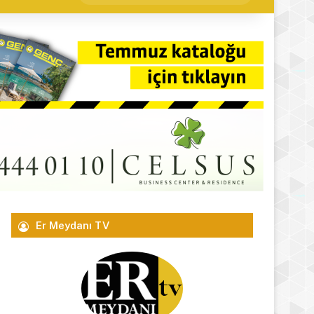
yap
...
Er Meydanı TV