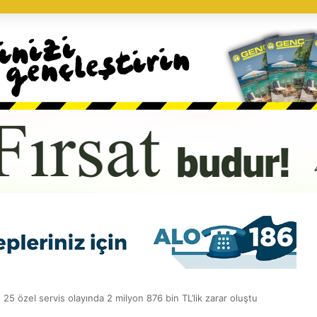
e 25 özel servis olayında 2 milyon 876 bin TL’lik zarar oluştu