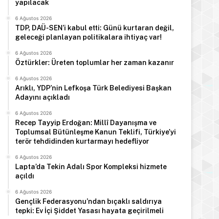
yapılacak
6 Ağustos 2026
TDP, DAÜ-SEN’i kabul etti: Günü kurtaran değil,
geleceği planlayan politikalara ihtiyaç var!
6 Ağustos 2026
Öztürkler: Üreten toplumlar her zaman kazanır
6 Ağustos 2026
Arıklı, YDP’nin Lefkoşa Türk Belediyesi Başkan
Adayını açıkladı
6 Ağustos 2026
Recep Tayyip Erdoğan: Millî Dayanışma ve
Toplumsal Bütünleşme Kanun Teklifi, Türkiye’yi
terör tehdidinden kurtarmayı hedefliyor
6 Ağustos 2026
Lapta’da Tekin Adalı Spor Kompleksi hizmete
Manşet
açıldı
6 Ağustos 2026
6 Ağustos 2026
Gençlik Federasyonu’ndan bıçaklı saldırıya
Haftalık trafik raporu: 73 kaza
tepki: Ev İçi Şiddet Yasası hayata geçirilmeli