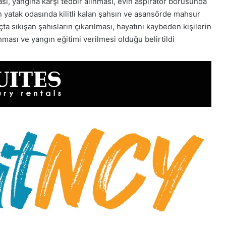
ası, yangına karşı tedbir alınması, evin aspiratör borusunda
n yatak odasında kilitli kalan şahsın ve asansörde mahsur
çta sıkışan şahısların çıkarılması, hayatını kaybeden kişilerin
ası ve yangın eğitimi verilmesi olduğu belirtildi