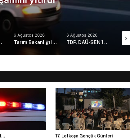
6 Ağustos 2026
6 Ağustos 2026
6 Ağusto
73 kaza, 1 ölü, 21 yaralı
Tarım Bakanlığı ile İMO’dan Anı Ormanı için iş birliği: Yürüyüş yolları ve sosyal alanlar yapılacak
TDP, DAÜ-SEN’i kabul etti: Günü kurtaran değil, geleceği planlayan politikalara ihtiyaç var!
et…
17. Lefkoşa Gençlik Günleri