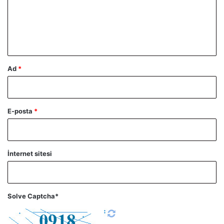
u
m
*
Ad
*
E-posta
*
İnternet sitesi
Solve Captcha*