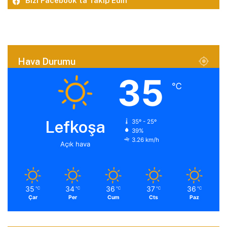
Bizi Facebook’ta Takip Edin
Hava Durumu
35
℃
Lefkoşa
35º - 25º
39%
3.26 km/h
Açık hava
35
34
36
37
36
℃
℃
℃
℃
℃
Çar
Per
Cum
Cts
Paz