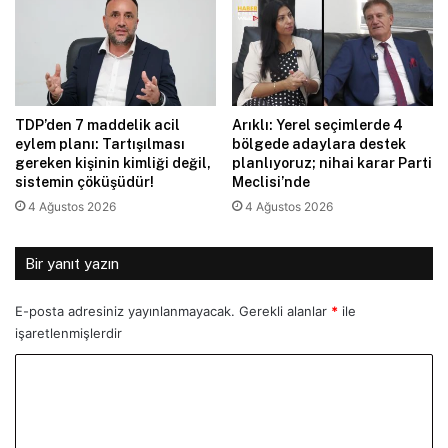
TDP’den 7 maddelik acil
Arıklı: Yerel seçimlerde 4
eylem planı: Tartışılması
bölgede adaylara destek
gereken kişinin kimliği değil,
planlıyoruz; nihai karar Parti
sistemin çöküşüdür!
Meclisi’nde
4 Ağustos 2026
4 Ağustos 2026
Bir yanıt yazın
E-posta adresiniz yayınlanmayacak.
Gerekli alanlar
*
ile
işaretlenmişlerdir
Y
o
r