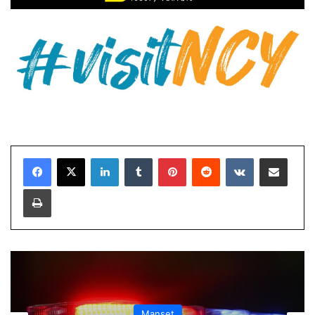
LinkedIn
Tumblr
Pinterest
Reddit
VKontakte
E-Posta ile paylaş
Yazdır
Manşet