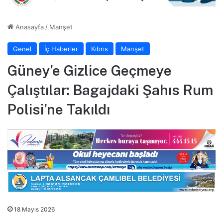
Anasayfa
/
Manşet
Genel
İç Haberler
Kıbrıs
Manşet
Güney’e Gizlice Geçmeye
Çalıştılar: Bagajdaki Şahıs Rum
Polisi’ne Takıldı
18 Mayıs 2026