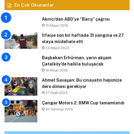
En Çok Okunanlar
Akıncı’dan ABD’ye “Barış” çağrısı
15 Mayıs 2018
İtfaiye son bir haftada 31 yangına ve 27
olaya müdahale etti
23 Mayıs 2022
Başbakan Erhürman, yarın akşam
Çatalköy’de halkla buluşacak
10 Nisan 2019
Ahmet Savaşan: Bu cinayetin hepimize
ders olması gerekiyor
27 Ocak 2023
Çangar Motors 2. BMW Cup tamamlandı
30 Temmuz 2026