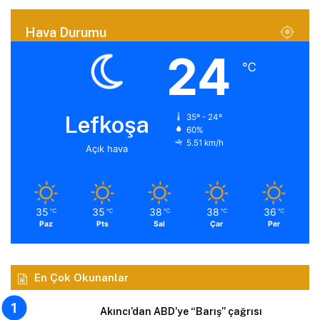
Hava Durumu
24
℃
Lefkoşa
35º - 24º
60%
5.51 km/h
Açık hava
35
35
38
38
36
℃
℃
℃
℃
℃
Paz
Pts
Sal
Çar
Per
En Çok Okunanlar
Akıncı’dan ABD’ye “Barış” çağrısı