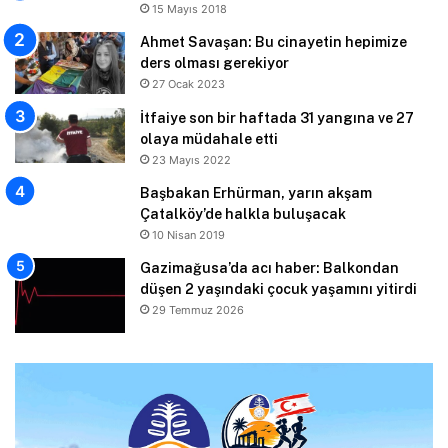
15 Mayıs 2018
Ahmet Savaşan: Bu cinayetin hepimize
ders olması gerekiyor
27 Ocak 2023
İtfaiye son bir haftada 31 yangına ve 27
olaya müdahale etti
23 Mayıs 2022
Başbakan Erhürman, yarın akşam
Çatalköy’de halkla buluşacak
10 Nisan 2019
Gazimağusa’da acı haber: Balkondan
düşen 2 yaşındaki çocuk yaşamını yitirdi
29 Temmuz 2026