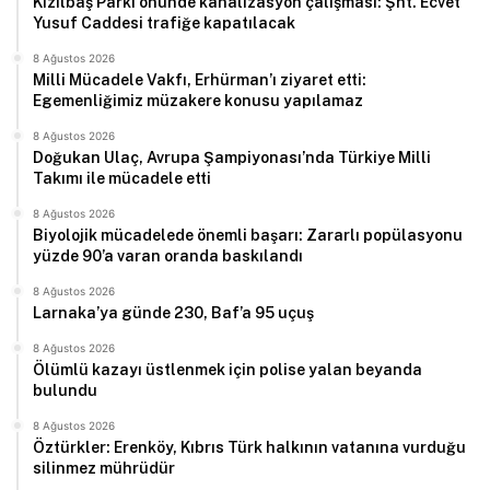
Kızılbaş Parkı önünde kanalizasyon çalışması: Şht. Ecvet
Yusuf Caddesi trafiğe kapatılacak
8 Ağustos 2026
Milli Mücadele Vakfı, Erhürman’ı ziyaret etti:
Egemenliğimiz müzakere konusu yapılamaz
8 Ağustos 2026
Doğukan Ulaç, Avrupa Şampiyonası’nda Türkiye Milli
Takımı ile mücadele etti
8 Ağustos 2026
Biyolojik mücadelede önemli başarı: Zararlı popülasyonu
yüzde 90’a varan oranda baskılandı
8 Ağustos 2026
Larnaka’ya günde 230, Baf’a 95 uçuş
8 Ağustos 2026
Ölümlü kazayı üstlenmek için polise yalan beyanda
bulundu
8 Ağustos 2026
Öztürkler: Erenköy, Kıbrıs Türk halkının vatanına vurduğu
silinmez mührüdür