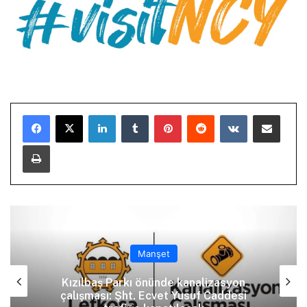
LinkedIn
Tumblr
Pinterest
Reddit
VKontakte
E-Posta ile paylaş
Yazdır
Manşet
Kızılbaş Parkı önünde kanalizasyon
çalışması: Şht. Ecvet Yusuf Caddesi