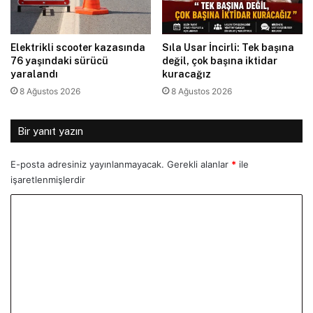
Elektrikli scooter kazasında
Sıla Usar İncirli: Tek başına
76 yaşındaki sürücü
değil, çok başına iktidar
yaralandı
kuracağız
8 Ağustos 2026
8 Ağustos 2026
Bir yanıt yazın
E-posta adresiniz yayınlanmayacak.
Gerekli alanlar
*
ile
işaretlenmişlerdir
Y
o
r
u
m
*