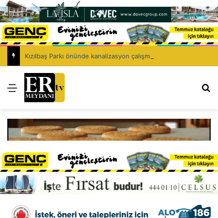
Kızılbaş Parkı önünde kanalizasyon çalışması: Şht. Ecvet Yusuf Caddesi trafiğe kapatılacak
Menü
Ar