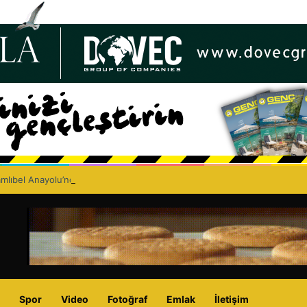
lıbel Anayolu’nda ölümlü trafik kazası: Turan Obalı yaşamını yitirdi!
Spor
Video
Fotoğraf
Emlak
İletişim