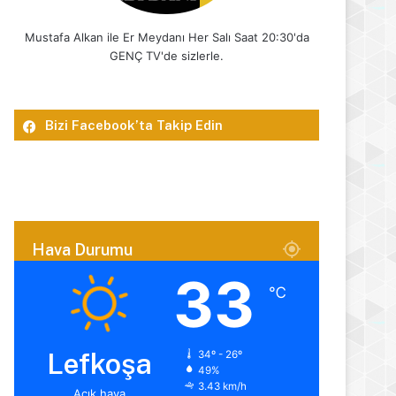
Mustafa Alkan ile Er Meydanı Her Salı Saat 20:30'da
GENÇ TV'de sizlerle.
Bizi Facebook’ta Takip Edin
Hava Durumu
33
℃
Lefkoşa
34º - 26º
49%
3.43 km/h
Açık hava