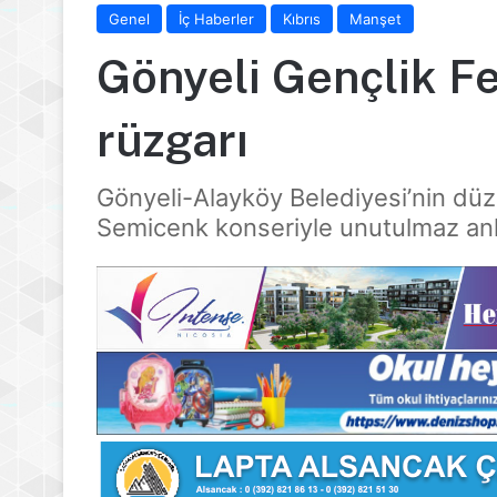
Genel
İç Haberler
Kıbrıs
Manşet
Gönyeli Gençlik F
rüzgarı
Gönyeli-Alayköy Belediyesi’nin düze
Semicenk konseriyle unutulmaz anl