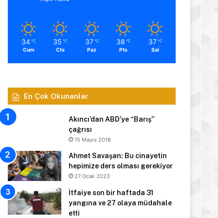
34
35
37
38
37
℃
℃
℃
℃
℃
Cum
Cts
Paz
Pts
Sal
En Çok Okunanlar
Akıncı’dan ABD’ye “Barış”
çağrısı
15 Mayıs 2018
Ahmet Savaşan: Bu cinayetin
hepimize ders olması gerekiyor
27 Ocak 2023
İtfaiye son bir haftada 31
yangına ve 27 olaya müdahale
etti