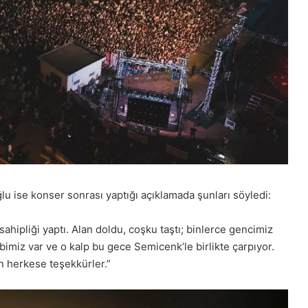
 ise konser sonrası yaptığı açıklamada şunları söyledi:
hipliği yaptı. Alan doldu, coşku taştı; binlerce gencimiz
lbimiz var ve o kalp bu gece Semicenk’le birlikte çarpıyor.
n herkese teşekkürler.”