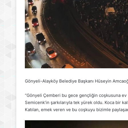
Gönyeli-Alayköy Belediye Başkanı Hüseyin Amcaoğlu
“Gönyeli Çemberi bu gece gençliğin coşkusuna ev sa
Semicenk’in şarkılarıyla tek yürek oldu. Koca bir ka
Katılan, emek veren ve bu coşkuyu bizimle paylaşa