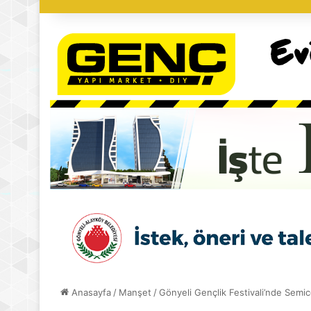
Anasayfa
/
Manşet
/
Gönyeli Gençlik Festivali’nde Semi