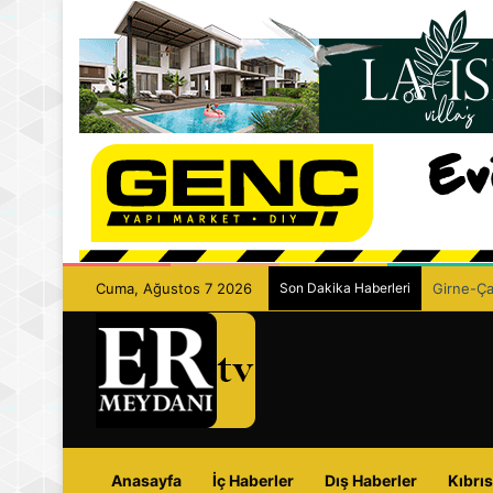
Cuma, Ağustos 7 2026
Son Dakika Haberleri
Girne-Çam
Anasayfa
İç Haberler
Dış Haberler
Kıbrıs