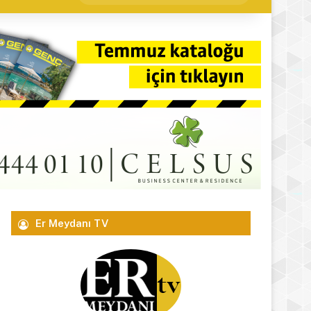
yap
...
Er Meydanı TV