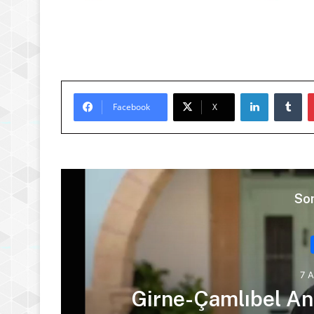
LinkedIn
Tu
Facebook
X
Son
7 
Girne-Çamlıbel Ana