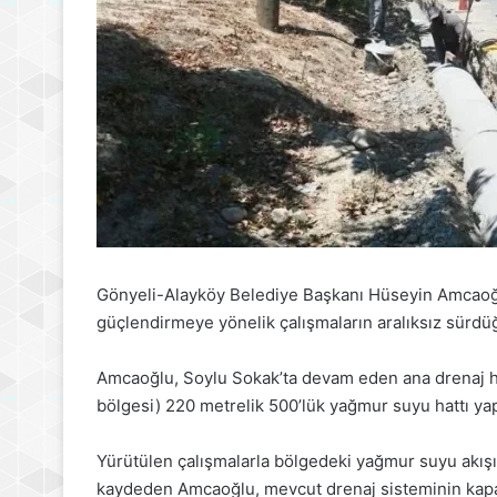
Gönyeli-Alayköy Belediye Başkanı Hüseyin Amcaoğl
güçlendirmeye yönelik çalışmaların aralıksız sürdüğ
Amcaoğlu, Soylu Sokak’ta devam eden ana drenaj ha
bölgesi) 220 metrelik 500’lük yağmur suyu hattı yap
Yürütülen çalışmalarla bölgedeki yağmur suyu akışın
kaydeden Amcaoğlu, mevcut drenaj sisteminin kapasit