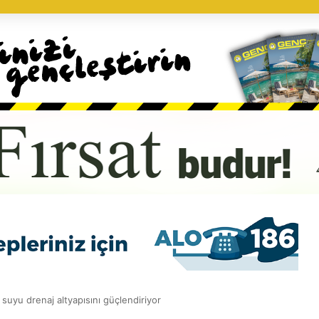
suyu drenaj altyapısını güçlendiriyor