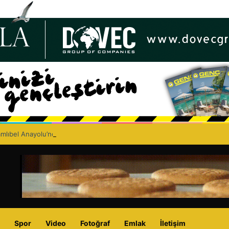
lıbel Anayolu’nda ölümlü trafik kazası: Turan Obalı yaşamını yitirdi!
Spor
Video
Fotoğraf
Emlak
İletişim