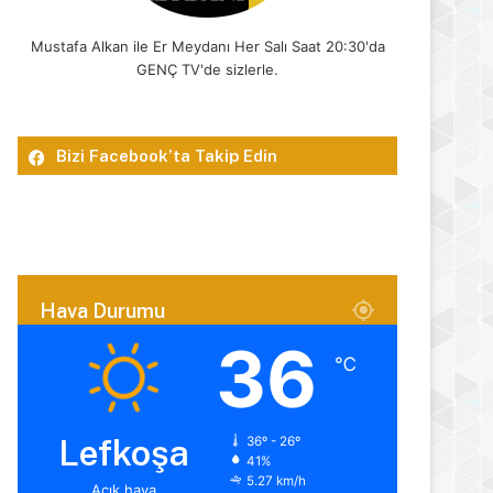
Mustafa Alkan ile Er Meydanı Her Salı Saat 20:30'da
GENÇ TV'de sizlerle.
Bizi Facebook’ta Takip Edin
Hava Durumu
36
℃
Lefkoşa
36º - 26º
41%
5.27 km/h
Açık hava