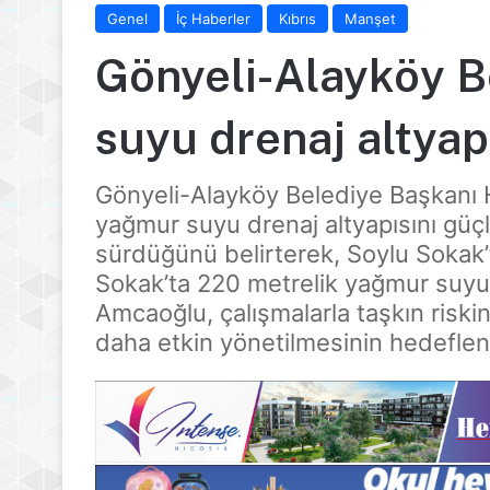
Genel
İç Haberler
Kıbrıs
Manşet
Gönyeli-Alayköy B
suyu drenaj altyap
Gönyeli-Alayköy Belediye Başkanı
yağmur suyu drenaj altyapısını güç
sürdüğünü belirterek, Soylu Sokak’
Sokak’ta 220 metrelik yağmur suyu h
Amcaoğlu, çalışmalarla taşkın riski
daha etkin yönetilmesinin hedeflend