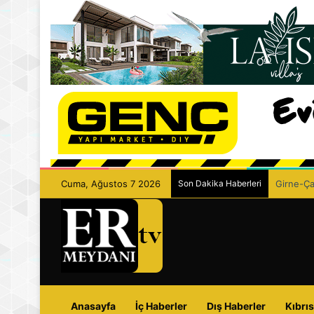
Cuma, Ağustos 7 2026
Son Dakika Haberleri
Girne-Çam
Anasayfa
İç Haberler
Dış Haberler
Kıbrıs