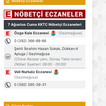
Nöbetçi Eczaneler
 2026
7 Ağustos 2026
7 Ağustos 2026
Kuveyt’ten Kayıp Şahıslar Komitesi’ne 50 bin dolar katkı
Dört ayrı trafik kazasında iki kişi yaralandı
Çalışma ve Sosyal Güvenlik Bakanı Hasipoğlu, sıcak hava yasağı denetimlerine sahada katıldı
Döviz Kurları