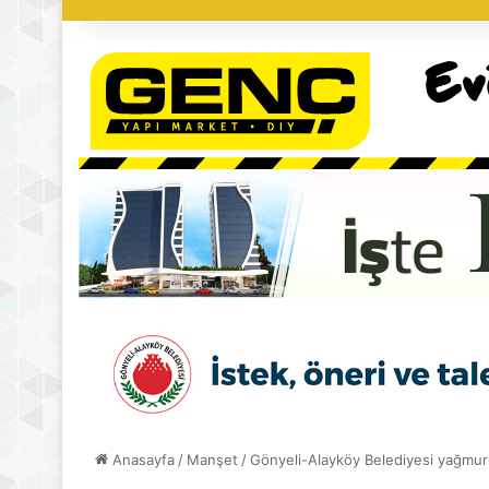
Anasayfa
/
Manşet
/
Gönyeli-Alayköy Belediyesi yağmur 