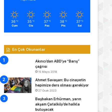
36
35
37
38
37
℃
℃
℃
℃
℃
Cum
Cts
Paz
Pts
Sal
En Çok Okunanlar
Akıncı’dan ABD’ye “Barış”
çağrısı
15 Mayıs 2018
Ahmet Savaşan: Bu cinayetin
hepimize ders olması gerekiyor
27 Ocak 2023
Başbakan Erhürman, yarın
akşam Çatalköy’de halkla
buluşacak