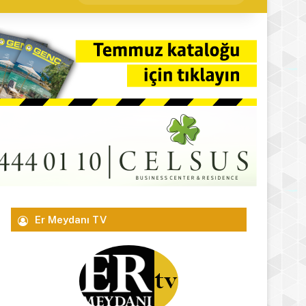
yap
...
Er Meydanı TV