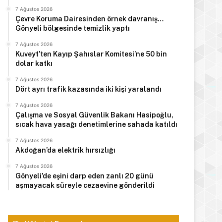
7 Ağustos 2026
Çevre Koruma Dairesinden örnek davranış…
Gönyeli bölgesinde temizlik yaptı
7 Ağustos 2026
Kuveyt’ten Kayıp Şahıslar Komitesi’ne 50 bin
dolar katkı
7 Ağustos 2026
Dört ayrı trafik kazasında iki kişi yaralandı
7 Ağustos 2026
Çalışma ve Sosyal Güvenlik Bakanı Hasipoğlu,
sıcak hava yasağı denetimlerine sahada katıldı
7 Ağustos 2026
Akdoğan’da elektrik hırsızlığı
7 Ağustos 2026
Gönyeli’de eşini darp eden zanlı 20 günü
Manşet
aşmayacak süreyle cezaevine gönderildi
7 Ağustos 2026
Erhürman, 11’inci Meşale Fest