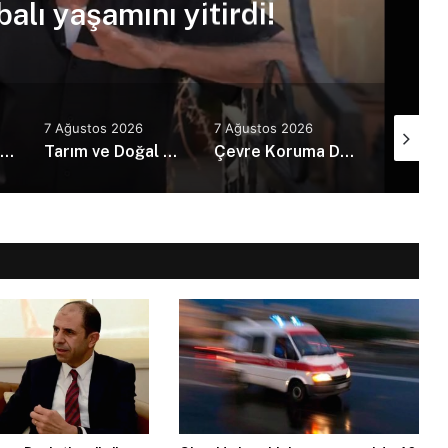
alı yaşamını yitirdi!
7 Ağustos 2026
7 Ağustos 2026
7 Ağustos
Erhürman, 11’inci Meşale Festivali’ne katıldı
Tarım ve Doğal Kaynaklar Bakanı Çavuş “Büyük Harup Çalıştayı”na katıldı
Çevre Koruma Dairesinden örnek davranış… Gönyeli bölgesinde temizlik yaptı