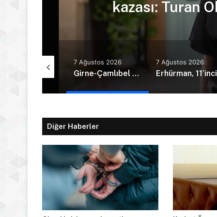
kazası: Turan Ob
Ağustos 2026
7 Ağustos 2026
7 Ağustos 2026
Hava sıcaklığı 39 derece dolaylarında seyrediyor
Girne-Çamlıbel Anayolu’nda ölümlü trafik kazası: Turan Obalı yaşamını yitirdi!
Diğer Haberler