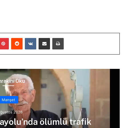
mblr
Pinterest
Reddit
VKontakte
E-Posta ile paylaş
Yazdır
rakini Oku
Manşet
Ağustos 2026
yolu’nda ölümlü trafik