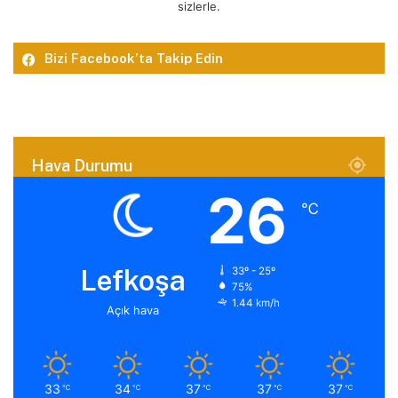
sizlerle.
Bizi Facebook’ta Takip Edin
Hava Durumu
26
℃
Lefkoşa
33º - 25º
75%
1.44 km/h
Açık hava
33
34
37
37
37
℃
℃
℃
℃
℃