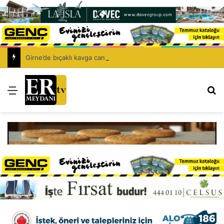
Girne’de bıçaklı kavga can aldı: 40 yaşındaki adam yaşamını yitirdi
Menü
Ar