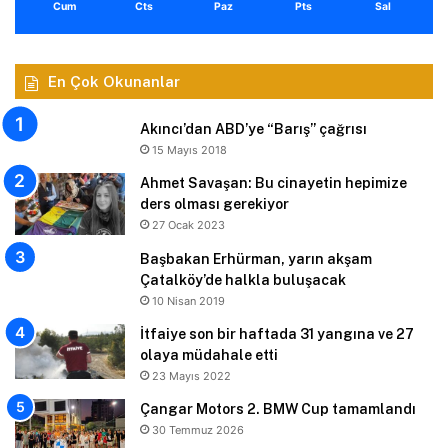
Cum
Cts
Paz
Pts
Sal
En Çok Okunanlar
Akıncı’dan ABD’ye “Barış” çağrısı
15 Mayıs 2018
Ahmet Savaşan: Bu cinayetin hepimize
ders olması gerekiyor
27 Ocak 2023
Başbakan Erhürman, yarın akşam
Çatalköy’de halkla buluşacak
10 Nisan 2019
İtfaiye son bir haftada 31 yangına ve 27
olaya müdahale etti
23 Mayıs 2022
Çangar Motors 2. BMW Cup tamamlandı
30 Temmuz 2026