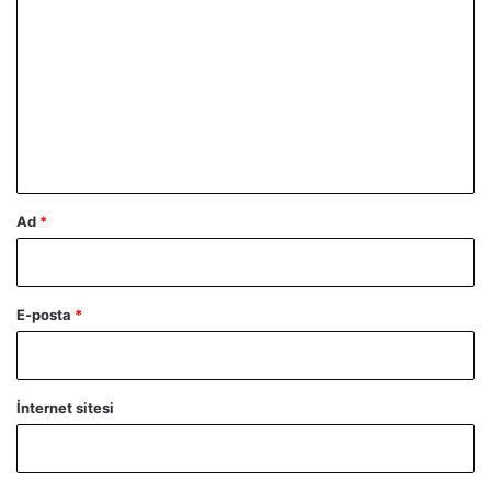
o
r
u
m
*
Ad
*
E-posta
*
İnternet sitesi