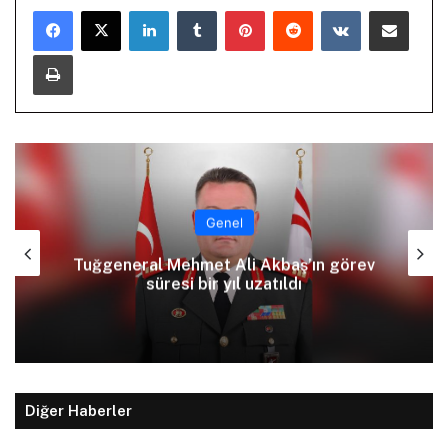
LinkedIn
Tumblr
Pinterest
Reddit
VKontakte
E-Posta ile paylaş
Yazdır
Genel
Tuğgeneral Mehmet Ali Akbaş’ın görev
süresi bir yıl uzatıldı
Diğer Haberler