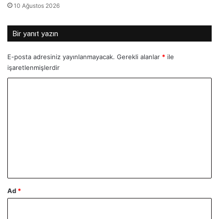
10 Ağustos 2026
Bir yanıt yazın
E-posta adresiniz yayınlanmayacak.
Gerekli alanlar
*
ile
işaretlenmişlerdir
Y
o
r
u
m
*
Ad
*