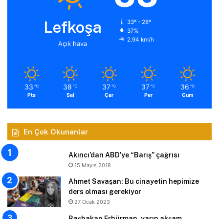
Lefkoşa
33º - 28º
37%
2.94 km/h
Açık hava
33
38
37
37
36
℃
℃
℃
℃
℃
Pts
Sal
Çar
Per
Cum
En Çok Okunanlar
Akıncı’dan ABD’ye “Barış” çağrısı
15 Mayıs 2018
Ahmet Savaşan: Bu cinayetin hepimize
ders olması gerekiyor
27 Ocak 2023
Başbakan Erhürman, yarın akşam