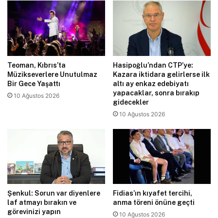
Teoman, Kıbrıs’ta
Hasipoğlu’ndan CTP’ye:
Müzikseverlere Unutulmaz
Kazara iktidara gelirlerse ilk
Bir Gece Yaşattı
altı ay enkaz edebiyatı
yapacaklar, sonra bırakıp
10 Ağustos 2026
gidecekler
10 Ağustos 2026
Şenkul: Sorun var diyenlere
Fidias’ın kıyafet tercihi,
laf atmayı bırakın ve
anma töreni önüne geçti
görevinizi yapın
10 Ağustos 2026