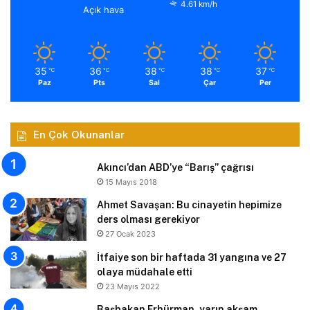
4.61 km/h
Açık hava
35
36
38
38
37
℃
℃
℃
℃
℃
Paz
Pts
Sal
Çar
Per
En Çok Okunanlar
Akıncı’dan ABD’ye “Barış” çağrısı
15 Mayıs 2018
Ahmet Savaşan: Bu cinayetin hepimize
ders olması gerekiyor
27 Ocak 2023
İtfaiye son bir haftada 31 yangına ve 27
olaya müdahale etti
23 Mayıs 2022
Başbakan Erhürman, yarın akşam