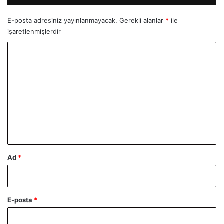
E-posta adresiniz yayınlanmayacak.
Gerekli alanlar
*
ile
işaretlenmişlerdir
Y
o
r
u
m
*
Ad
*
E-posta
*