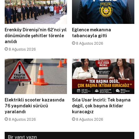
Erenköy Direnişi’nin 62’nci yıl
Eğlence mekanına
dönümünde şehitler törenle
tabancayla gitti
anıldı
8 Ağustos 2026
8 Ağustos 2026
Elektrikli scooter kazasında
Sıla Usar İncirli: Tek başına
76 yaşındaki sürücü
değil, çok başına iktidar
yaralandı
kuracağız
8 Ağustos 2026
8 Ağustos 2026
Bir yanıt yazın