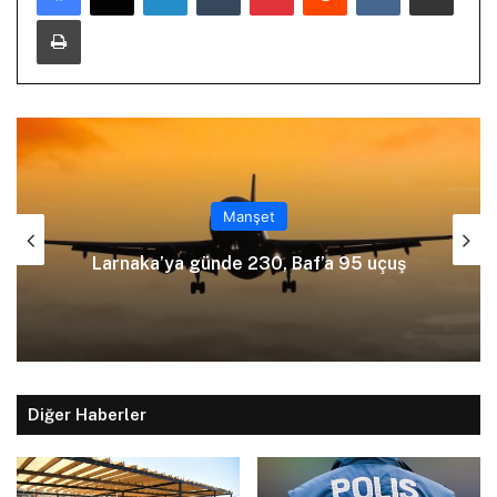
Yazdır
Manşet
Ölümlü kazayı üstlenmek için polise
uçuş
yalan beyanda bulundu
Diğer Haberler