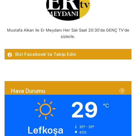
Mustafa Alkan ile Er Meydanı Her Salı Saat 20:30'da GENÇ TV'de
sizlerle.
Bizi Facebook’ta Takip Edin
Hava Durumu
29
℃
Lefkoşa
35º - 26º
45%