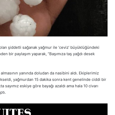
olan şiddetli sağanak yağmur ile ‘ceviz’ büyüklüğündeki
nden bir paylaşım yaparak, “Başımıza taş yağdı desek
 almasının yanında doludan da nasibini aldı. Ekiplerimiz
ükseldi, yağmurdan 15 dakika sonra kent genelinde ciddi bir
okta sayımız eskiye göre bayağı azaldı ama hala 10 civarı
ptı.