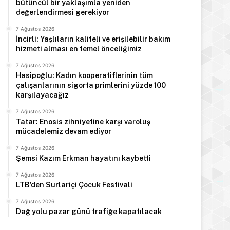
bütüncül bir yaklaşımla yeniden
değerlendirmesi gerekiyor
7 Ağustos 2026
İncirli: Yaşlıların kaliteli ve erişilebilir bakım
hizmeti alması en temel önceliğimiz
7 Ağustos 2026
Hasipoğlu: Kadın kooperatiflerinin tüm
çalışanlarının sigorta primlerini yüzde 100
Manşet
karşılayacağız
7 Ağustos 2026
7 Ağustos 2026
Türkiye Cumhurbaşkanı E
Tatar: Enosis zihniyetine karşı varoluş
mücadelemiz devam ediyor
Arabistan’d
7 Ağustos 2026
Şemsi Kazım Erkman hayatını kaybetti
7 Ağustos 2026
LTB’den Surlariçi Çocuk Festivali
7 Ağustos 2026
 2026
7 Ağustos 2026
7 Ağustos 2026
Dağ yolu pazar günü trafiğe kapatılacak
Hasipoğlu: Kadın kooperatiflerinin tüm çalışanlarının sigorta primlerini yüzde 100 karşılayacağız
Tatar: Enosis zihniyetine karşı varoluş mücadelemiz devam ediyor
Şemsi Kazım Erkman hayatını kaybetti