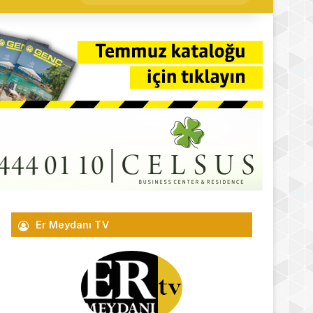
yap
...
Er Meydanı TV