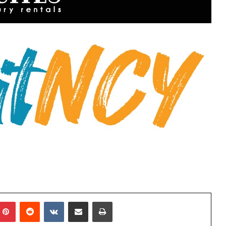
mblr
Pinterest
Reddit
VKontakte
E-Posta ile paylaş
Yazdır