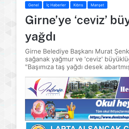
Genel
İç Haberler
Kıbrıs
Manşet
Girne’ye ‘ceviz’ b
yağdı
Girne Belediye Başkanı Murat Şenkul,
sağanak yağmur ve 'ceviz' büyüklüğ
"Başımıza taş yağdı desek abartmış 