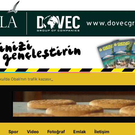
ul’da Obalı’nın trafik kazasında hayatını kaybetmesinin ardından isyan et
Spor
Video
Fotoğraf
Emlak
İletişim