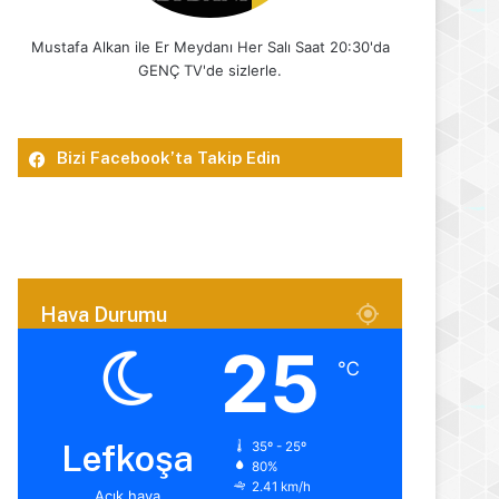
Mustafa Alkan ile Er Meydanı Her Salı Saat 20:30'da
GENÇ TV'de sizlerle.
Bizi Facebook’ta Takip Edin
Hava Durumu
25
℃
Lefkoşa
35º - 25º
80%
2.41 km/h
Açık hava