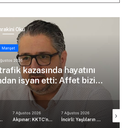
rakini Oku
Manşet
Ağustos 2026
trafik kazasında hayatını
an isyan etti: Affet bizi
an amca
7 Ağustos 2026
7 Ağustos 2026
7 Ağustos
kanı Erdoğan, Suudi Arabistan’da
Akpınar: KKTC’nin güvenlik politikalarını bütüncül bir yaklaşımla yeniden değerlendirmesi gerekiyor
İncirli: Yaşlıların kaliteli ve erişilebilir bakım hizmeti alması en temel önceliğimiz