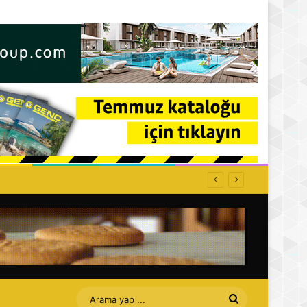
ti: Affet bizi Turan amca
Arama