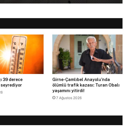
ı 39 derece
Girne-Çamlıbel Anayolu’nda
 seyrediyor
ölümlü trafik kazası: Turan Obalı
yaşamını yitirdi!
26
7 Ağustos 2026