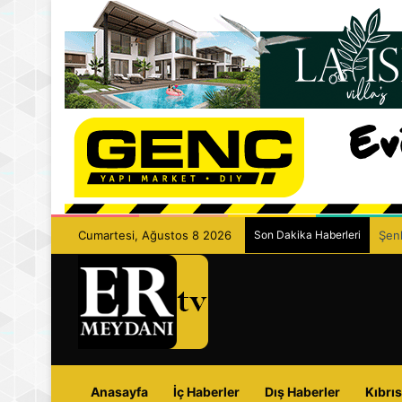
Cumartesi, Ağustos 8 2026
Son Dakika Haberleri
Şenk
Anasayfa
İç Haberler
Dış Haberler
Kıbrıs