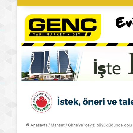
Anasayfa
/
Manşet
/
Girne’ye ‘ceviz’ büyüklüğünde dolu