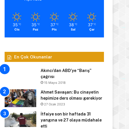
35
35
37
38
37
℃
℃
℃
℃
℃
Cts
Paz
Pts
Sal
Çar
En Çok Okunanlar
Akıncı’dan ABD’ye “Barış”
çağrısı
15 Mayıs 2018
Ahmet Savaşan: Bu cinayetin
hepimize ders olması gerekiyor
27 Ocak 2023
İtfaiye son bir haftada 31
yangına ve 27 olaya müdahale
etti