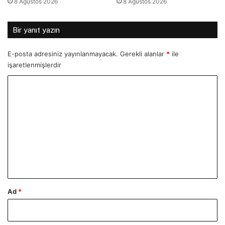
8 Ağustos 2026
8 Ağustos 2026
Bir yanıt yazın
E-posta adresiniz yayınlanmayacak.
Gerekli alanlar
*
ile
işaretlenmişlerdir
Y
o
r
u
m
*
Ad
*