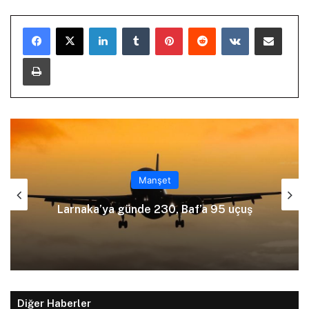
LinkedIn
Tumblr
Pinterest
Reddit
VKontakte
E-Posta ile paylaş
Yazdır
Manşet
Ölümlü kazayı üstlenmek için polise
yalan beyanda bulundu
Diğer Haberler