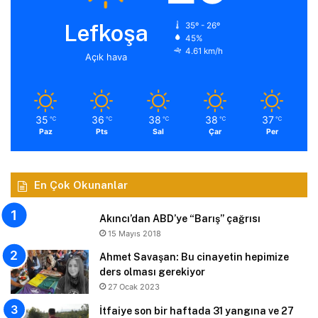
Lefkoşa
35º - 26º
45%
4.61 km/h
Açık hava
35
36
38
38
37
℃
℃
℃
℃
℃
Paz
Pts
Sal
Çar
Per
En Çok Okunanlar
Akıncı’dan ABD’ye “Barış” çağrısı
15 Mayıs 2018
Ahmet Savaşan: Bu cinayetin hepimize
ders olması gerekiyor
27 Ocak 2023
İtfaiye son bir haftada 31 yangına ve 27