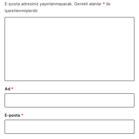
E-posta adresiniz yayınlanmayacak.
Gerekli alanlar
*
ile
işaretlenmişlerdir
Y
o
r
u
m
*
Ad
*
E-posta
*