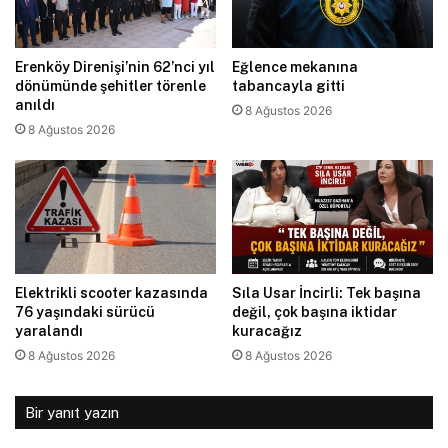
Erenköy Direnişi’nin 62’nci yıl
Eğlence mekanına
dönümünde şehitler törenle
tabancayla gitti
anıldı
8 Ağustos 2026
8 Ağustos 2026
Elektrikli scooter kazasında
Sıla Usar İncirli: Tek başına
76 yaşındaki sürücü
değil, çok başına iktidar
yaralandı
kuracağız
8 Ağustos 2026
8 Ağustos 2026
Bir yanıt yazın