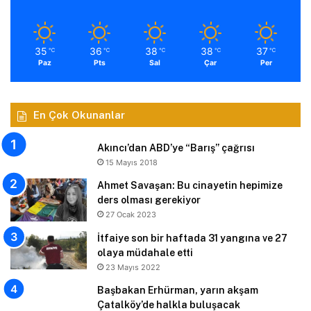
35
36
38
38
37
℃
℃
℃
℃
℃
Paz
Pts
Sal
Çar
Per
En Çok Okunanlar
Akıncı’dan ABD’ye “Barış” çağrısı
15 Mayıs 2018
Ahmet Savaşan: Bu cinayetin hepimize
ders olması gerekiyor
27 Ocak 2023
İtfaiye son bir haftada 31 yangına ve 27
olaya müdahale etti
23 Mayıs 2022
Başbakan Erhürman, yarın akşam
Çatalköy’de halkla buluşacak