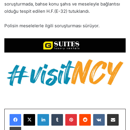
soruşturmada, bahse konu şahıs ve meseleyle bağlantısı
olduğu tespit edilen H.F.(E-32) tutuklandı.
Polisin meselelerle ilgili soruşturması sürüyor.
LinkedIn
Tumblr
Pinterest
Reddit
VKontakte
E-Posta ile paylaş
Yazdır