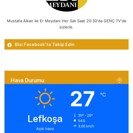
Mustafa Alkan ile Er Meydanı Her Salı Saat 20:30'da GENÇ TV'de
sizlerle.
Bizi Facebook’ta Takip Edin
Hava Durumu
27
℃
Lefkoşa
35º - 26º
54%
3.66 km/h
Açık hava