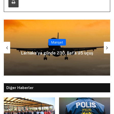
Manşet
Ölümlü kazayı üstlenmek için po
 95 uçuş
yalan beyanda bulundu
Diğer Haberler