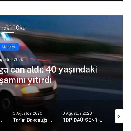
rakini Oku
Manşet
Ağustos 2026
ga can aldı: 40 yaşındaki
amını yitirdi
6 Ağustos 2026
6 Ağustos 2026
6 Ağusto
73 kaza, 1 ölü, 21 yaralı
Tarım Bakanlığı ile İMO’dan Anı Ormanı için iş birliği: Yürüyüş yolları ve sosyal alanlar yapılacak
TDP, DAÜ-SEN’i kabul etti: Günü kurtaran değil, geleceği planlayan politikalara ihtiyaç var!