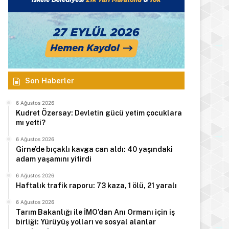
Son Haberler
Manşet
6 Ağustos 2026
6 Ağustos 2026
Kudret Özersay: Devletin gücü yetim çocuklara
mı yetti?
Haftalık trafik raporu: 73 kaza
6 Ağustos 2026
Girne’de bıçaklı kavga can aldı: 40 yaşındaki
adam yaşamını yitirdi
6 Ağustos 2026
Haftalık trafik raporu: 73 kaza, 1 ölü, 21 yaralı
s 2026
6 Ağustos 2026
6 Ağustos 2026
6 Ağustos 2026
Öztürkler: Üreten toplumlar her zaman kazanır
Arıklı, YDP’nin Lefkoşa Türk Belediyesi Başkan Adayını açıkladı
Recep Tayyip Erdoğan: Millî Dayanışma ve Toplumsal Bütünleşme Kanun Teklifi, Türkiye’yi terör tehdidinden kurtarmayı hedefliyor
Tarım Bakanlığı ile İMO’dan Anı Ormanı için iş
birliği: Yürüyüş yolları ve sosyal alanlar