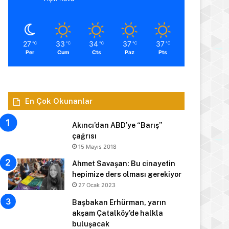
27
33
34
37
37
℃
℃
℃
℃
℃
Per
Cum
Cts
Paz
Pts
En Çok Okunanlar
Akıncı’dan ABD’ye “Barış”
çağrısı
15 Mayıs 2018
Ahmet Savaşan: Bu cinayetin
hepimize ders olması gerekiyor
27 Ocak 2023
Başbakan Erhürman, yarın
akşam Çatalköy’de halkla
buluşacak