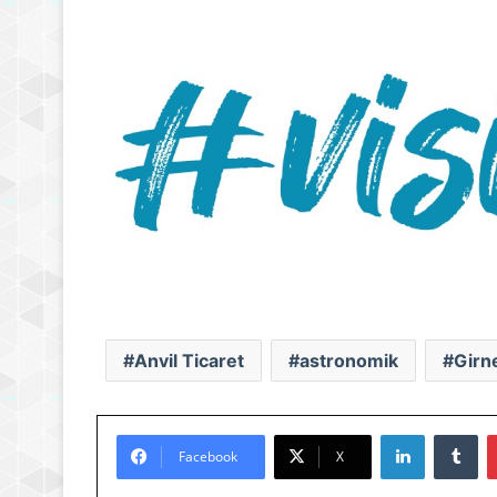
Anvil Ticaret
astronomik
Girn
LinkedIn
Tu
Facebook
X