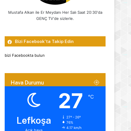
Mustafa Alkan ile Er Meydanı Her Salı Saat 20:30'da
GENÇ TV'de sizlerle.
Bizi Facebook’ta Takip Edin
bizi Facebookta bulun
Hava Durumu
27
℃
Lefkoşa
27º - 26º
76%
4.17 km/h
Açık hava