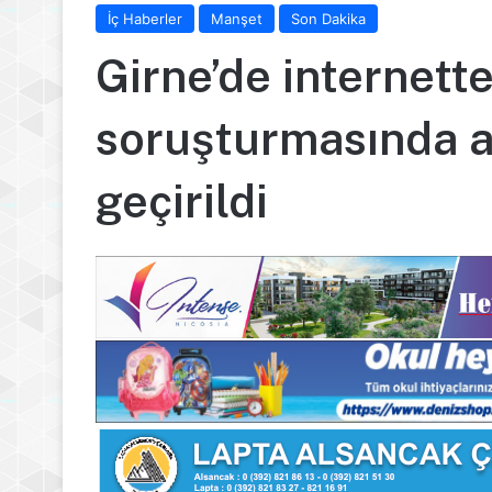
İç Haberler
Manşet
Son Dakika
Girne’de internett
soruşturmasında a
geçirildi