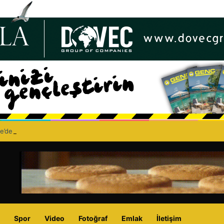
e’de bıçaklı kavga can aldı: 40 yaşındaki adam yaşamını yitirdi
Spor
Video
Fotoğraf
Emlak
İletişim