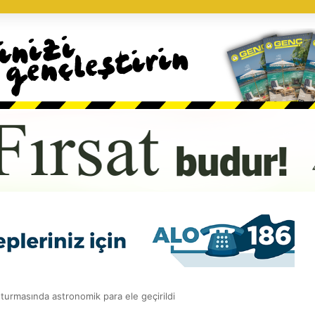
turmasında astronomik para ele geçirildi