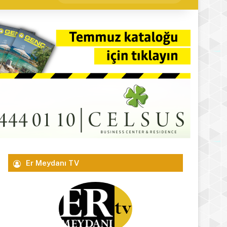
yap
...
Er Meydanı TV