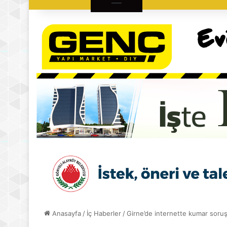
Anasayfa
/
İç Haberler
/
Girne’de internette kumar soruş