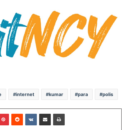
e
internet
kumar
para
polis
mblr
Pinterest
Reddit
VKontakte
E-Posta ile paylaş
Yazdır