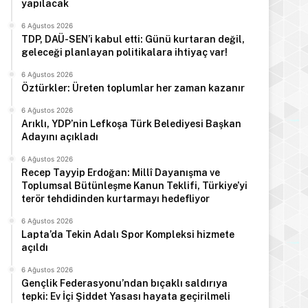
yapılacak
6 Ağustos 2026
TDP, DAÜ-SEN’i kabul etti: Günü kurtaran değil,
geleceği planlayan politikalara ihtiyaç var!
6 Ağustos 2026
Öztürkler: Üreten toplumlar her zaman kazanır
6 Ağustos 2026
Arıklı, YDP’nin Lefkoşa Türk Belediyesi Başkan
Adayını açıkladı
6 Ağustos 2026
Recep Tayyip Erdoğan: Millî Dayanışma ve
Toplumsal Bütünleşme Kanun Teklifi, Türkiye’yi
terör tehdidinden kurtarmayı hedefliyor
6 Ağustos 2026
Lapta’da Tekin Adalı Spor Kompleksi hizmete
açıldı
6 Ağustos 2026
Gençlik Federasyonu’ndan bıçaklı saldırıya
tepki: Ev İçi Şiddet Yasası hayata geçirilmeli