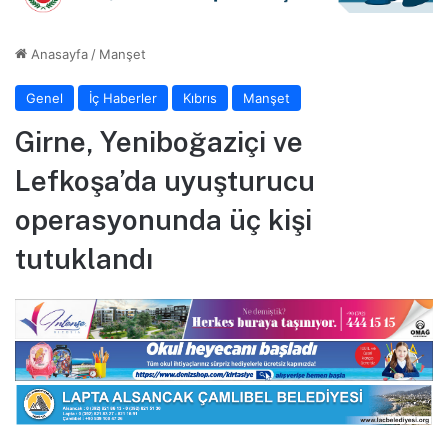
Anasayfa
/
Manşet
Genel
İç Haberler
Kıbrıs
Manşet
Girne, Yeniboğaziçi ve
Lefkoşa’da uyuşturucu
operasyonunda üç kişi
tutuklandı