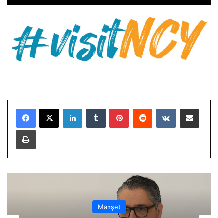
LinkedIn
Tumblr
Pinterest
Reddit
VKontakte
E-Posta ile paylaş
Yazdır
Manşet