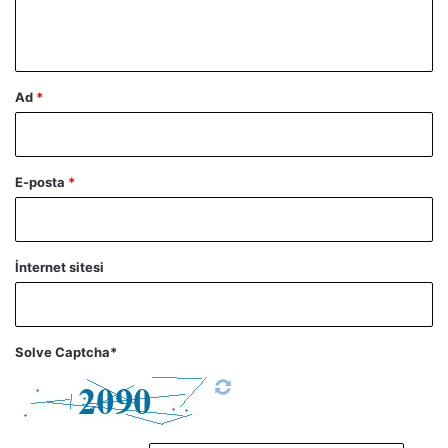
m
*
Ad
*
E-posta
*
İnternet sitesi
Solve Captcha*