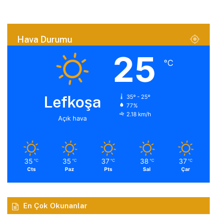
Hava Durumu
25
℃
Lefkoşa
35º - 25º
77%
2.18 km/h
Açık hava
35
35
37
38
37
℃
℃
℃
℃
℃
Cts
Paz
Pts
Sal
Çar
En Çok Okunanlar