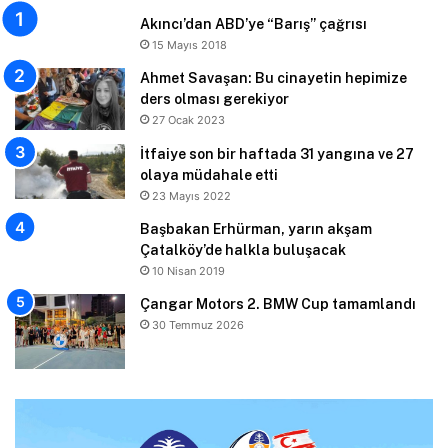
Akıncı’dan ABD’ye “Barış” çağrısı
15 Mayıs 2018
Ahmet Savaşan: Bu cinayetin hepimize
ders olması gerekiyor
27 Ocak 2023
İtfaiye son bir haftada 31 yangına ve 27
olaya müdahale etti
23 Mayıs 2022
Başbakan Erhürman, yarın akşam
Çatalköy’de halkla buluşacak
10 Nisan 2019
Çangar Motors 2. BMW Cup tamamlandı
30 Temmuz 2026