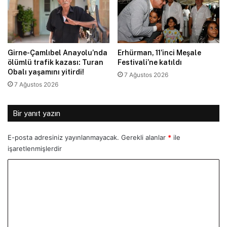
Girne-Çamlıbel Anayolu’nda
Erhürman, 11’inci Meşale
ölümlü trafik kazası: Turan
Festivali’ne katıldı
Obalı yaşamını yitirdi!
7 Ağustos 2026
7 Ağustos 2026
Bir yanıt yazın
E-posta adresiniz yayınlanmayacak.
Gerekli alanlar
*
ile
işaretlenmişlerdir
Y
o
r
u