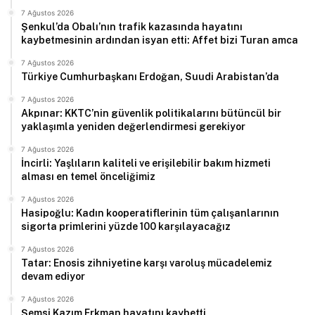
7 Ağustos 2026
Şenkul’da Obalı’nın trafik kazasında hayatını
kaybetmesinin ardından isyan etti: Affet bizi Turan amca
7 Ağustos 2026
Türkiye Cumhurbaşkanı Erdoğan, Suudi Arabistan’da
7 Ağustos 2026
Akpınar: KKTC’nin güvenlik politikalarını bütüncül bir
yaklaşımla yeniden değerlendirmesi gerekiyor
7 Ağustos 2026
İncirli: Yaşlıların kaliteli ve erişilebilir bakım hizmeti
alması en temel önceliğimiz
7 Ağustos 2026
Hasipoğlu: Kadın kooperatiflerinin tüm çalışanlarının
sigorta primlerini yüzde 100 karşılayacağız
7 Ağustos 2026
Tatar: Enosis zihniyetine karşı varoluş mücadelemiz
devam ediyor
7 Ağustos 2026
Şemsi Kazım Erkman hayatını kaybetti