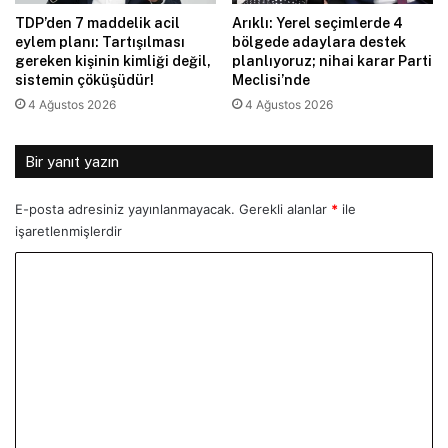
TDP’den 7 maddelik acil
Arıklı: Yerel seçimlerde 4
eylem planı: Tartışılması
bölgede adaylara destek
gereken kişinin kimliği değil,
planlıyoruz; nihai karar Parti
sistemin çöküşüdür!
Meclisi’nde
4 Ağustos 2026
4 Ağustos 2026
Bir yanıt yazın
E-posta adresiniz yayınlanmayacak.
Gerekli alanlar
*
ile
işaretlenmişlerdir
Y
o
r
u
m
*