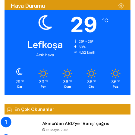
Hava Durumu
29
℃
Lefkoşa
29º - 25º
60%
4.52 km/h
Açık hava
29
33
36
36
36
℃
℃
℃
℃
℃
Çar
Per
Cum
Cts
Paz
En Çok Okunanlar
Akıncı’dan ABD’ye “Barış” çağrısı
15 Mayıs 2018