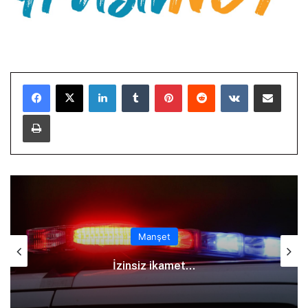
LinkedIn
Tumblr
Pinterest
Reddit
VKontakte
E-Posta ile paylaş
Yazdır
Manşet
İzinsiz ikamet…