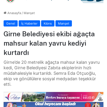
Anasayfa
/
Manşet
Genel
İç Haberler
Kıbrıs
Manşet
Girne Belediyesi ekibi ağaçta
mahsur kalan yavru kediyi
kurtardı
Girne’de 20 metrelik ağaçta mahsur kalan yavru
kedi, Girne Belediyesi Zabıta ekiplerinin hızlı
müdahalesiyle kurtarıldı. Semra Eda Otçuoğlu,
ekip ve gönüllülere sosyal medyadan teşekkür
etti.