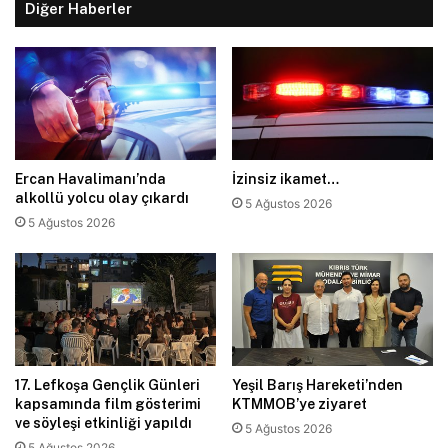
Diğer Haberler
Ercan Havalimanı’nda
İzinsiz ikamet…
alkollü yolcu olay çıkardı
5 Ağustos 2026
5 Ağustos 2026
17. Lefkoşa Gençlik Günleri
Yeşil Barış Hareketi’nden
kapsamında film gösterimi
KTMMOB’ye ziyaret
ve söyleşi etkinliği yapıldı
5 Ağustos 2026
5 Ağustos 2026