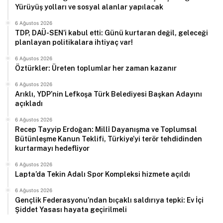
Yürüyüş yolları ve sosyal alanlar yapılacak
6 Ağustos 2026
TDP, DAÜ-SEN’i kabul etti: Günü kurtaran değil, geleceği
planlayan politikalara ihtiyaç var!
6 Ağustos 2026
Öztürkler: Üreten toplumlar her zaman kazanır
6 Ağustos 2026
Arıklı, YDP’nin Lefkoşa Türk Belediyesi Başkan Adayını
açıkladı
6 Ağustos 2026
Recep Tayyip Erdoğan: Millî Dayanışma ve Toplumsal
Bütünleşme Kanun Teklifi, Türkiye’yi terör tehdidinden
kurtarmayı hedefliyor
6 Ağustos 2026
Lapta’da Tekin Adalı Spor Kompleksi hizmete açıldı
6 Ağustos 2026
Gençlik Federasyonu’ndan bıçaklı saldırıya tepki: Ev İçi
Şiddet Yasası hayata geçirilmeli