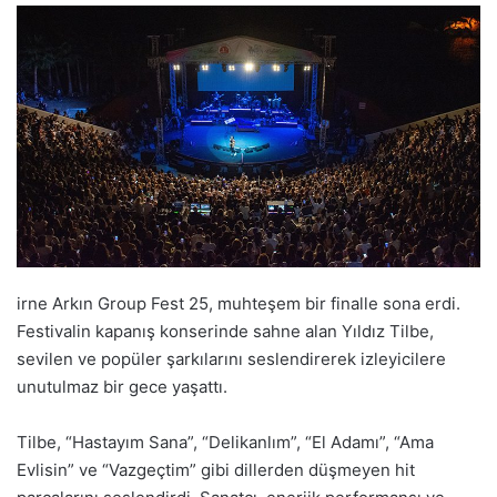
irne Arkın Group Fest 25, muhteşem bir finalle sona erdi.
Festivalin kapanış konserinde sahne alan Yıldız Tilbe,
sevilen ve popüler şarkılarını seslendirerek izleyicilere
unutulmaz bir gece yaşattı.
Tilbe, “Hastayım Sana”, “Delikanlım”, “El Adamı”, “Ama
Evlisin” ve “Vazgeçtim” gibi dillerden düşmeyen hit