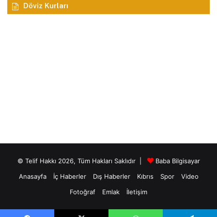
Döviz Kurları
© Telif Hakkı 2026, Tüm Hakları Saklıdır |
Baba Bilgisayar
Anasayfa
İç Haberler
Dış Haberler
Kıbrıs
Spor
Video
Fotoğraf
Emlak
İletişim