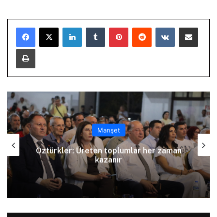
LinkedIn
Tumblr
Pinterest
Reddit
VKontakte
E-Posta ile paylaş
Yazdır
Manşet
Arıklı, YDP’nin Lefkoşa Türk Belediyesi
Başkan Adayını açıkladı