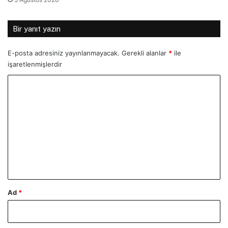
Bir yanıt yazın
E-posta adresiniz yayınlanmayacak.
Gerekli alanlar
*
ile
işaretlenmişlerdir
Y
o
r
u
m
*
Ad
*