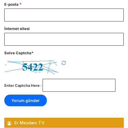
E-posta
*
İnternet sitesi
Solve Captcha*
Enter Captcha Here :
Er Meydanı TV