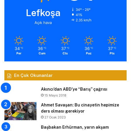
Lefkoşa
34º - 26º
41%
2.35 km/h
Açık hava
34
36
37
36
37
℃
℃
℃
℃
℃
Per
Cum
Cts
Paz
Pts
En Çok Okunanlar
Akıncı’dan ABD’ye “Barış” çağrısı
15 Mayıs 2018
Ahmet Savaşan: Bu cinayetin hepimize
ders olması gerekiyor
27 Ocak 2023
Başbakan Erhürman, yarın akşam