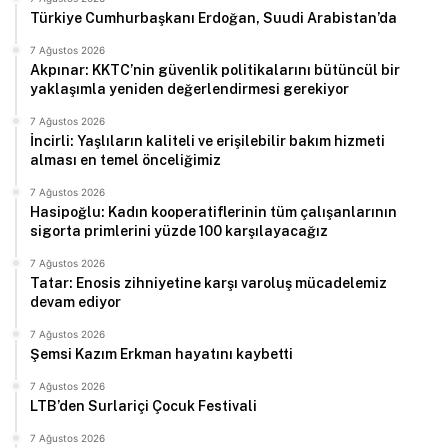
Türkiye Cumhurbaşkanı Erdoğan, Suudi Arabistan’da
7 Ağustos 2026
Akpınar: KKTC’nin güvenlik politikalarını bütüncül bir
yaklaşımla yeniden değerlendirmesi gerekiyor
7 Ağustos 2026
İncirli: Yaşlıların kaliteli ve erişilebilir bakım hizmeti
alması en temel önceliğimiz
7 Ağustos 2026
Hasipoğlu: Kadın kooperatiflerinin tüm çalışanlarının
sigorta primlerini yüzde 100 karşılayacağız
7 Ağustos 2026
Tatar: Enosis zihniyetine karşı varoluş mücadelemiz
devam ediyor
7 Ağustos 2026
Şemsi Kazım Erkman hayatını kaybetti
7 Ağustos 2026
LTB’den Surlariçi Çocuk Festivali
7 Ağustos 2026