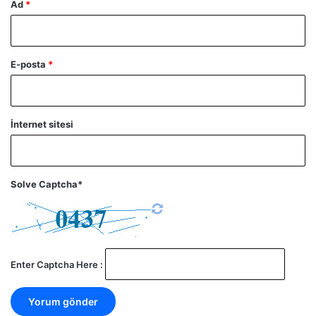
Ad
*
E-posta
*
İnternet sitesi
Solve Captcha*
Enter Captcha Here :