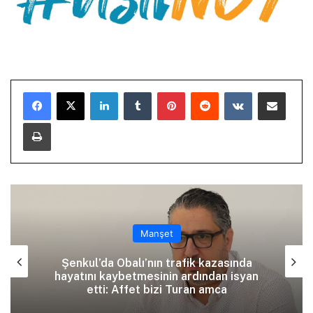
LinkedIn
Tumblr
Pinterest
Reddit
VKontakte
E-Posta ile paylaş
Yazdır
Manşet
Şenkul’da Obalı’nın trafik kazasında
hayatını kaybetmesinin ardından isyan
etti: Affet bizi Turan amca