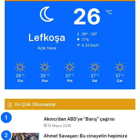
26
℃
Lefkoşa
36º - 26º
77%
4.32 km/h
Açık hava
36
35
37
37
37
℃
℃
℃
℃
℃
Cts
Paz
Pts
Sal
Çar
En Çok Okunanlar
Akıncı’dan ABD’ye “Barış” çağrısı
15 Mayıs 2018
Ahmet Savaşan: Bu cinayetin hepimize