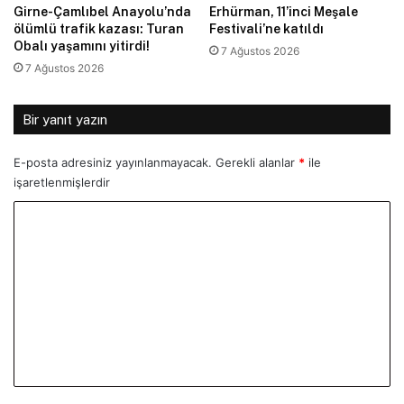
Girne-Çamlıbel Anayolu’nda
Erhürman, 11’inci Meşale
ölümlü trafik kazası: Turan
Festivali’ne katıldı
Obalı yaşamını yitirdi!
7 Ağustos 2026
7 Ağustos 2026
Bir yanıt yazın
E-posta adresiniz yayınlanmayacak.
Gerekli alanlar
*
ile
işaretlenmişlerdir
Y
o
r
u
m
*