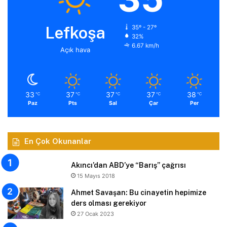
Lefkoşa
35º - 27º
32%
6.67 km/h
Açık hava
33
37
37
37
38
℃
℃
℃
℃
℃
Paz
Pts
Sal
Çar
Per
En Çok Okunanlar
Akıncı’dan ABD’ye “Barış” çağrısı
15 Mayıs 2018
Ahmet Savaşan: Bu cinayetin hepimize
ders olması gerekiyor
27 Ocak 2023