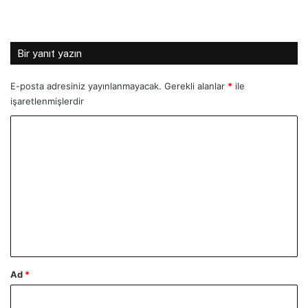
Bir yanıt yazın
E-posta adresiniz yayınlanmayacak.
Gerekli alanlar
*
ile
işaretlenmişlerdir
Y
o
r
u
m
*
Ad
*