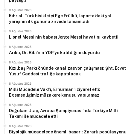
paylaştı
9 Ağustos 2026
Kıbrıslı Türk bisikletçi Ege Erülkü, Isparta’daki yol
yarışının ilk gününü zirvede tamamladı
9 Ağustos 2026
Lionel Messi’nin babası Jorge Messi hayatını kaybetti
8 Ağustos 2026
Arıklı, Dr. Bibi’nin YDP’ye katıldığını duyurdu
8 Ağustos 2026
Kızılbaş Parkı önünde kanalizasyon çalışması: Şht. Ecvet
Yusuf Caddesi trafiğe kapatılacak
8 Ağustos 2026
Milli Mücadele Vakfı, Erhürman’ı ziyaret etti:
Egemenliğimiz müzakere konusu yapılamaz
8 Ağustos 2026
Doğukan Ulaç, Avrupa Şampiyonası’nda Türkiye Milli
Takımı ile mücadele etti
8 Ağustos 2026
Biyolojik mücadelede önemli başarı: Zararlı popülasyonu